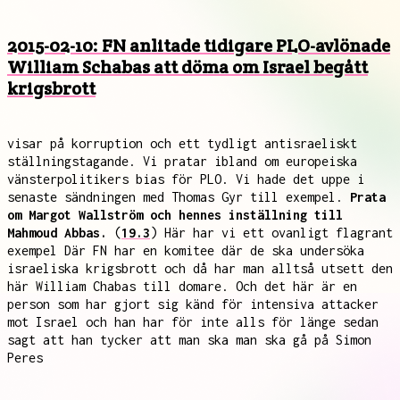
2015-02-10: FN anlitade tidigare PLO-avlönade
William Schabas att döma om Israel begått
krigsbrott
visar på korruption och ett tydligt antisraeliskt
ställningstagande. Vi pratar ibland om europeiska
vänsterpolitikers bias för PLO. Vi hade det uppe i
senaste sändningen med Thomas Gyr till exempel.
Prata
om Margot Wallström och hennes inställning till
Mahmoud Abbas.
(
19.3
) Här har vi ett ovanligt flagrant
exempel Där FN har en komitee där de ska undersöka
israeliska krigsbrott och då har man alltså utsett den
här William Chabas till domare. Och det här är en
person som har gjort sig känd för intensiva attacker
mot Israel och han har för inte alls för länge sedan
sagt att han tycker att man ska man ska gå på Simon
Peres