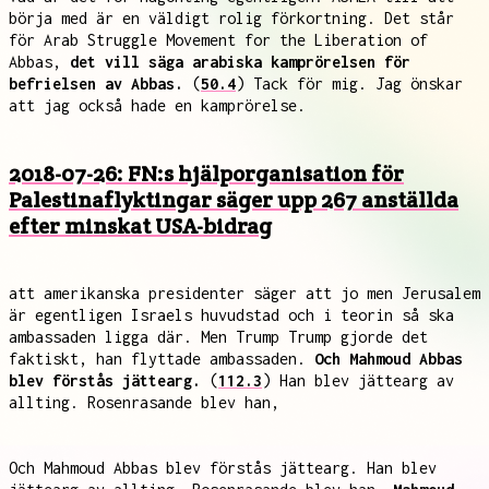
börja med är en väldigt rolig förkortning. Det står
för Arab Struggle Movement for the Liberation of
Abbas,
det vill säga arabiska kamprörelsen för
befrielsen av Abbas.
(
50.4
) Tack för mig. Jag önskar
att jag också hade en kamprörelse.
2018-07-26: FN:s hjälporganisation för
Palestinaflyktingar säger upp 267 anställda
efter minskat USA-bidrag
att amerikanska presidenter säger att jo men Jerusalem
är egentligen Israels huvudstad och i teorin så ska
ambassaden ligga där. Men Trump Trump gjorde det
faktiskt, han flyttade ambassaden.
Och Mahmoud Abbas
blev förstås jättearg.
(
112.3
) Han blev jättearg av
allting. Rosenrasande blev han,
Och Mahmoud Abbas blev förstås jättearg. Han blev