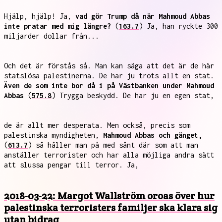
Hjälp, hjälp! Ja,
vad gör Trump då när Mahmoud Abbas
inte pratar med mig längre?
(
163.7
) Ja, han ryckte 300
miljarder dollar från...
Och det är förstås så. Man kan säga att det är de här
statslösa palestinerna. De har ju trots allt en stat.
Även de som inte bor då i på Västbanken under Mahmoud
Abbas
(
575.8
) Trygga beskydd. De har ju en egen stat,
de är allt mer desperata. Men också, precis som
palestinska myndigheten,
Mahmoud Abbas och gänget,
(
613.7
) så håller man på med sånt där som att man
anställer terrorister och har alla möjliga andra sätt
att slussa pengar till terror. Ja,
2018-03-22: Margot Wallström oroas över hur
palestinska terroristers familjer ska klara sig
utan bidrag