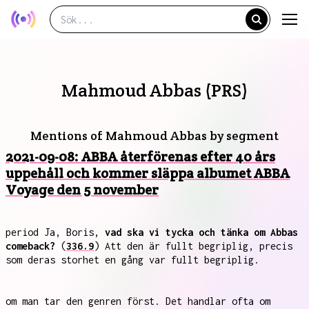
Mahmoud Abbas (PRS)
Mentions of Mahmoud Abbas by segment
2021-09-08: ABBA återförenas efter 40 års
uppehåll och kommer släppa albumet ABBA
Voyage den 5 november
period Ja, Boris,
vad ska vi tycka och tänka om Abbas
comeback?
(
336.9
) Att den är fullt begriplig, precis
som deras storhet en gång var fullt begriplig.
om man tar den genren först. Det handlar ofta om