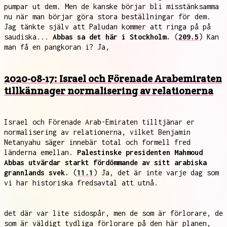
pumpar ut dem. Men de kanske börjar bli misstänksamma
nu när man börjar göra stora beställningar för dem.
Jag tänkte själv att Paludan kommer att ringa på på
saudiska...
Abbas sa det här i Stockholm.
(
209.5
) Kan
man få en pangkoran i? Ja,
2020-08-17: Israel och Förenade Arabemiraten
tillkännager normalisering av relationerna
Israel och Förenade Arab-Emiraten tilltjänar er
normalisering av relationerna, vilket Benjamin
Netanyahu säger innebär total och formell fred
länderna emellan.
Palestinske presidenten Mahmoud
Abbas utvärdar starkt fördömmande av sitt arabiska
grannlands svek.
(
11.1
) Ja, det är inte varje dag som
vi har historiska fredsavtal att utnå.
det där var lite sidospår, men de som är förlorare, de
som är väldigt tydliga förlorare på den här planen,