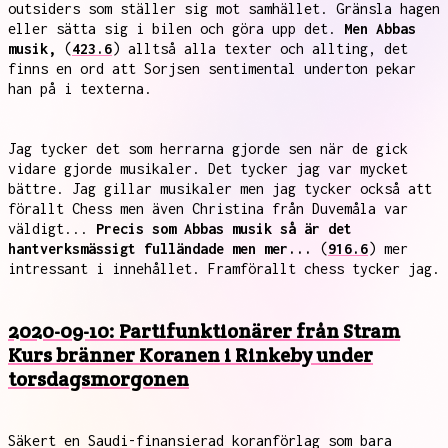
outsiders som ställer sig mot samhället. Gränsla hagen
eller sätta sig i bilen och göra upp det.
Men Abbas
musik,
(
423.6
) alltså alla texter och allting, det
finns en ord att Sorjsen sentimental underton pekar
han på i texterna.
Jag tycker det som herrarna gjorde sen när de gick
vidare gjorde musikaler. Det tycker jag var mycket
bättre. Jag gillar musikaler men jag tycker också att
förallt Chess men även Christina från Duvemåla var
väldigt...
Precis som Abbas musik så är det
hantverksmässigt fulländade men mer...
(
916.6
) mer
intressant i innehållet. Framförallt chess tycker jag.
2020-09-10: Partifunktionärer från Stram
Kurs bränner Koranen i Rinkeby under
torsdagsmorgonen
Säkert en Saudi-finansierad koranförlag som bara