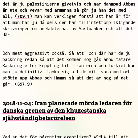
det är ju palestinierna givetvis och när Mahmoud Abbas
är ute och vevar med armarna så gör ju han det med
all,
(
709.1
) man kan verkligen förstå att han är för
att man har ju då dels den här tillintetförpliktigande
skrivningen om anekdeterna. av Västbanken och att det
där,
Och mest aggressivt också. Så att, och där har de ju
backning redan så att det kommer nog gås ännu tätare
Backning eller koppling till Iranierna och Turkiet kan
man ju definitivt tänka sig att de vill vara med och
stötta upp Abbas och Hamas så att det är nog så det
går.
(
897.9
)
2018-11-04: Iran planerade mörda ledaren för
danska grenen av den khuzestanska
självständighetsrörelsen
Vad är det för någonting egentligen? ASMLA till att