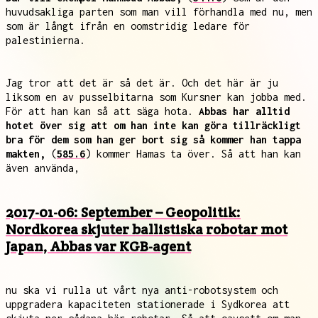
huvudsakliga parten som man vill förhandla med nu, men
som är långt ifrån en oomstridig ledare för
palestinierna.
Jag tror att det är så det är. Och det här är ju
liksom en av pusselbitarna som Kursner kan jobba med.
För att han kan så att säga hota.
Abbas har alltid
hotet över sig att om han inte kan göra tillräckligt
bra för dem som han ger bort sig så kommer han tappa
makten,
(
585.6
) kommer Hamas ta över. Så att han kan
även använda,
2017-01-06: September – Geopolitik:
Nordkorea skjuter ballistiska robotar mot
Japan, Abbas var KGB-agent
nu ska vi rulla ut vårt nya anti-robotsystem och
uppgradera kapaciteten stationerade i Sydkorea att