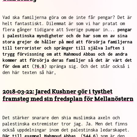
Vad ska familjerna göra om de inte får pengar? Det är
helt fantastiskt. Dilemmat är som vi har pratat om
flera gånger tidigare att Sverige pumpar in...
pengar
i palestinska myndigheter och de har som en av sina
stora grejer de håller på med att försörja familjerna
till terrorister och spränger till själva luften i
trygg förvissning om att Mahmoud Abbas och de andra
kommer att försörja deras familjer så det är värt det
för dem att
(
76.8
) spränga sig. Och det står också i
den här texten så här,
2018-03-22: Jared Kushner gör i tysthet
framsteg med sin fredsplan för Mellanöstern
Det stärker snarare den shia muslimska axeln och
palestinska extremister tror jag. Ja. Men det finns
också uppdelningar inom det palestinska ledarskapet.
Där till exempel Mahmoud Abbas,
(
544.6
) som är den