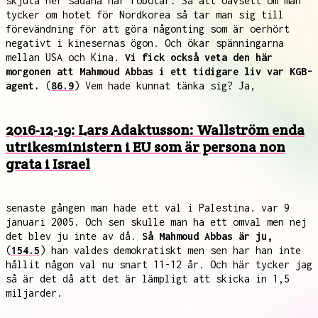
skjuta ner sådana här robotar. Så att oavsett om man
tycker om hotet för Nordkorea så tar man sig till
förevändning för att göra någonting som är oerhört
negativt i kinesernas ögon. Och ökar spänningarna
mellan USA och Kina.
Vi fick också veta den här
morgonen att Mahmoud Abbas i ett tidigare liv var KGB-
agent.
(
86.9
) Vem hade kunnat tänka sig? Ja,
2016-12-19: Lars Adaktusson: Wallström enda
utrikesministern i EU som är persona non
grata i Israel
senaste gången man hade ett val i Palestina. var 9
januari 2005. Och sen skulle man ha ett omval men nej
det blev ju inte av då.
Så Mahmoud Abbas är ju,
(
154.5
) han valdes demokratiskt men sen har han inte
hållit någon val nu snart 11-12 år. Och här tycker jag
så är det då att det är lämpligt att skicka in 1,5
miljarder.