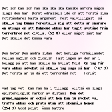
Det som kan som man ska ska ska kanske anföra någon
slags den här. Börnt Adrassels idé om att förstå sina
motståndares bästa argument, mest välvilligast,
så
skulle jag kunna föreställa mig att detta är snarare
en utsaga om att Mahmoud Abbas har tagit avstånd från
terrorbrod mot civila,
(
52.8
) eller något sånt här.
Det skulle det kunna vara.
Den heter Den andra sidan, det hemliga förhållandet
mellan nazism och zionism. Fast ingen av dem är i
belägg på att han skulle ha hyllat Mold.
Om jag får
vara Abbas advokat så skulle jag säga så här.
(
167.3
)
Det första är ju då ett terrordåd mot... Förlåt,
vad jag vet, kan man ha i tillägg. Alltså en slags
epistemologisk markör av distans.
Men det
grundläggande är också att hon kan ju mycket väl
träffa Abbas och prata utan att skönmåla honom.
(
254.3
) Good point. Ännu bättre.