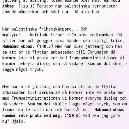
jättearg av allting. Rosenrasande blev han,
Mahmoud
Abbas.
(
120.3
) Förutom när palestinska terrorister
dödade människor och sånt där. Då blev han...
När palestinska frihetskämpare... Och
martyrer....befriade Israel från sina medlemskap. Då
sitter han och gnuggar sina händer och riktigt trivs,
Mahmoud Abbas.
(
140.5
) Men han blev jättearg och han
sa att om de flyttar ambassaden till Jerusalem då
kommer inte vi prata mer med Trumpadministrationen vi
kommer avbryta dialog och så vidare. Som om det skulle
lägga något tryck,
Men han blev jättearg och han sa att om de flyttar
ambassaden till Jerusalem då kommer inte vi prata mer
med Trumpadministrationen vi kommer avbryta dialog och
så vidare. Som om det skulle lägga något tryck, som om
Trump skulle sitta där och bara Åh nej,
Mahmoud Abbas
kommer inte prata med mig,
(
159.6
) vad ska jag göra
nu? Hjälp,