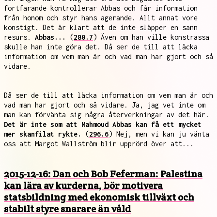
fortfarande kontrollerar Abbas och får information
från honom och styr hans agerande. Allt annat vore
konstigt. Det är klart att de inte släpper en sann
resurs.
Abbas...
(
280.7
) Även om han ville konstrassa
skulle han inte göra det. Då ser de till att läcka
information om vem man är och vad man har gjort och så
vidare.
Då ser de till att läcka information om vem man är och
vad man har gjort och så vidare. Ja, jag vet inte om
man kan förvänta sig några återverkningar av det här.
Det är inte som att Mahmoud Abbas kan få ett mycket
mer skanfilat rykte.
(
296.6
) Nej, men vi kan ju vänta
oss att Margot Wallström blir upprörd över att...
2015-12-16: Dan och Bob Feferman: Palestina
kan lära av kurderna, bör motivera
statsbildning med ekonomisk tillväxt och
stabilt styre snarare än våld