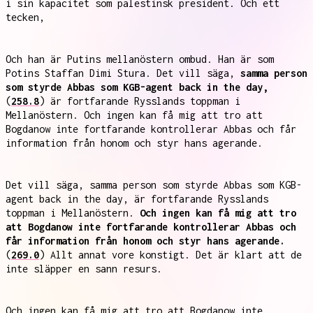
i sin kapacitet som palestinsk president. Och ett
tecken,
Och han är Putins mellanöstern ombud. Han är som
Potins Staffan Dimi Stura. Det vill säga,
samma person
som styrde Abbas som KGB-agent back in the day,
(
258.8
) är fortfarande Rysslands toppman i
Mellanöstern. Och ingen kan få mig att tro att
Bogdanow inte fortfarande kontrollerar Abbas och får
information från honom och styr hans agerande.
Det vill säga, samma person som styrde Abbas som KGB-
agent back in the day, är fortfarande Rysslands
toppman i Mellanöstern.
Och ingen kan få mig att tro
att Bogdanow inte fortfarande kontrollerar Abbas och
får information från honom och styr hans agerande.
(
269.0
) Allt annat vore konstigt. Det är klart att de
inte släpper en sann resurs.
Och ingen kan få mig att tro att Bogdanow inte