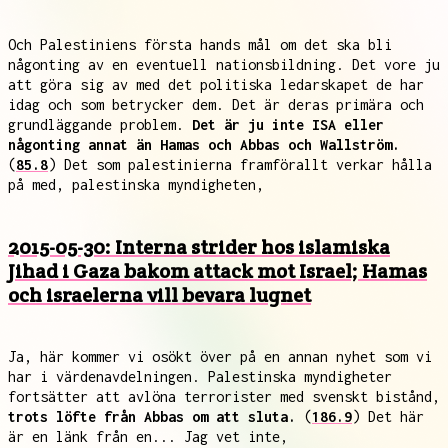
Och Palestiniens första hands mål om det ska bli
någonting av en eventuell nationsbildning. Det vore ju
att göra sig av med det politiska ledarskapet de har
idag och som betrycker dem. Det är deras primära och
grundläggande problem.
Det är ju inte ISA eller
någonting annat än Hamas och Abbas och Wallström.
(
85.8
) Det som palestinierna framförallt verkar hålla
på med, palestinska myndigheten,
2015-05-30: Interna strider hos islamiska
Jihad i Gaza bakom attack mot Israel; Hamas
och israelerna vill bevara lugnet
Ja, här kommer vi osökt över på en annan nyhet som vi
har i värdenavdelningen. Palestinska myndigheter
fortsätter att avlöna terrorister med svenskt bistånd,
trots löfte från Abbas om att sluta.
(
186.9
) Det här
är en länk från en... Jag vet inte,