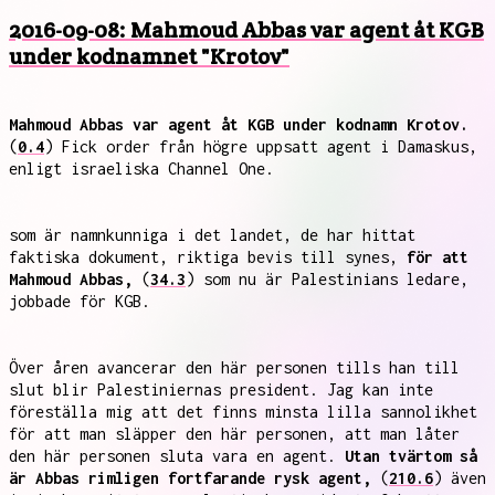
2016-09-08: Mahmoud Abbas var agent åt KGB
under kodnamnet "Krotov"
Mahmoud Abbas var agent åt KGB under kodnamn Krotov.
(
0.4
) Fick order från högre uppsatt agent i Damaskus,
enligt israeliska Channel One.
som är namnkunniga i det landet, de har hittat
faktiska dokument, riktiga bevis till synes,
för att
Mahmoud Abbas,
(
34.3
) som nu är Palestinians ledare,
jobbade för KGB.
Över åren avancerar den här personen tills han till
slut blir Palestiniernas president. Jag kan inte
föreställa mig att det finns minsta lilla sannolikhet
för att man släpper den här personen, att man låter
den här personen sluta vara en agent.
Utan tvärtom så
är Abbas rimligen fortfarande rysk agent,
(
210.6
) även