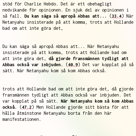
stöd för Charlie Hebdo. Det är ett obehagligt
nedvikande för opinionen. En sjuk del av opinionen i
så fall.
Du kan säga så apropå Abbas att...
(
33.4
) När
Netanyahu insisterade på att komma, trots att Hollande
bad om att inte göra det,
Du kan säga så apropå Abbas att... När Netanyahu
insisterade på att komma, trots att Hollande bad om
att inte göra det,
då gjorde fransmännen tydligt att
Abbas också var inbjuden.
(
40.9
) Det var kopplat på så
sätt. När Netanyahu kom så kom Abbas också.
trots att Hollande bad om att inte göra det, då gjorde
fransmännen tydligt att Abbas också var inbjuden. Det
var kopplat på så sätt.
När Netanyahu kom så kom Abbas
också.
(
47.2
) Men Hollande gjorde sitt bästa för att
hålla åtminstone Netanyahu borta från den här
manifestationen.