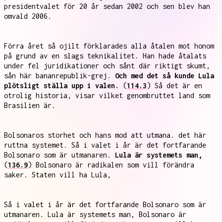
presidentvalet för 20 år sedan 2002 och sen blev han
omvald 2006.
Förra året så ojilt förklarades alla åtalen mot honom
på grund av en slags teknikalitet. Han hade åtalats
under fel juridikationer och sånt där riktigt skumt,
sån här bananrepublik-grej.
Och med det så kunde Lula
plötsligt ställa upp i valen.
(
114.3
) Så det är en
otrolig historia, visar vilket genombruttet land som
Brasilien är.
Bolsonaros storhet och hans mod att utmana. det här
ruttna systemet. Så i valet i år är det fortfarande
Bolsonaro som är utmanaren.
Lula är systemets man,
(
136.9
) Bolsonaro är radikalen som vill förändra
saker. Staten vill ha Lula,
Så i valet i år är det fortfarande Bolsonaro som är
utmanaren. Lula är systemets man, Bolsonaro är