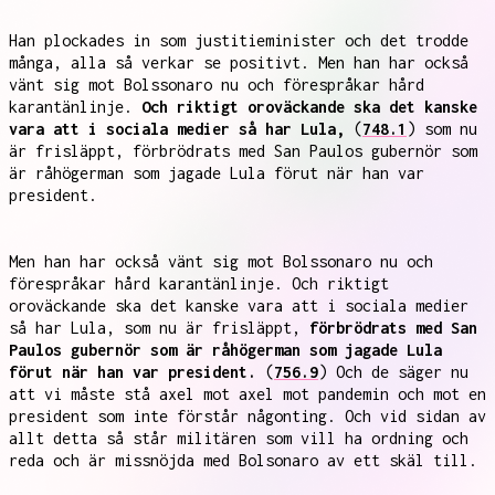
Han plockades in som justitieminister och det trodde
många, alla så verkar se positivt. Men han har också
vänt sig mot Bolssonaro nu och förespråkar hård
karantänlinje.
Och riktigt oroväckande ska det kanske
vara att i sociala medier så har Lula,
(
748.1
) som nu
är frisläppt, förbrödrats med San Paulos gubernör som
är råhögerman som jagade Lula förut när han var
president.
Men han har också vänt sig mot Bolssonaro nu och
förespråkar hård karantänlinje. Och riktigt
oroväckande ska det kanske vara att i sociala medier
så har Lula, som nu är frisläppt,
förbrödrats med San
Paulos gubernör som är råhögerman som jagade Lula
förut när han var president.
(
756.9
) Och de säger nu
att vi måste stå axel mot axel mot pandemin och mot en
president som inte förstår någonting. Och vid sidan av
allt detta så står militären som vill ha ordning och
reda och är missnöjda med Bolsonaro av ett skäl till.