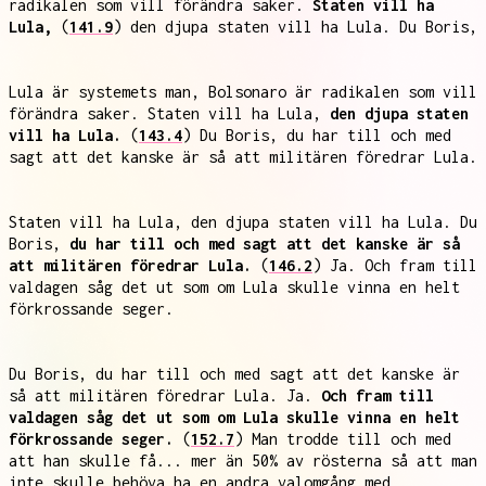
radikalen som vill förändra saker.
Staten vill ha
Lula,
(
141.9
) den djupa staten vill ha Lula. Du Boris,
Lula är systemets man, Bolsonaro är radikalen som vill
förändra saker. Staten vill ha Lula,
den djupa staten
vill ha Lula.
(
143.4
) Du Boris, du har till och med
sagt att det kanske är så att militären föredrar Lula.
Staten vill ha Lula, den djupa staten vill ha Lula. Du
Boris,
du har till och med sagt att det kanske är så
att militären föredrar Lula.
(
146.2
) Ja. Och fram till
valdagen såg det ut som om Lula skulle vinna en helt
förkrossande seger.
Du Boris, du har till och med sagt att det kanske är
så att militären föredrar Lula. Ja.
Och fram till
valdagen såg det ut som om Lula skulle vinna en helt
förkrossande seger.
(
152.7
) Man trodde till och med
att han skulle få... mer än 50% av rösterna så att man
inte skulle behöva ha en andra valomgång med