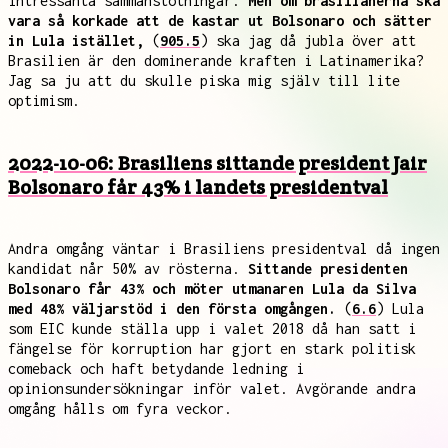
intressanta sammanstötningar.
Men om brasilianerna ska
vara så korkade att de kastar ut Bolsonaro och sätter
in Lula istället,
(
905.5
) ska jag då jubla över att
Brasilien är den dominerande kraften i Latinamerika?
Jag sa ju att du skulle piska mig själv till lite
optimism.
2022-10-06: Brasiliens sittande president Jair
Bolsonaro får 43% i landets presidentval
Andra omgång väntar i Brasiliens presidentval då ingen
kandidat når 50% av rösterna.
Sittande presidenten
Bolsonaro får 43% och möter utmanaren Lula da Silva
med 48% väljarstöd i den första omgången.
(
6.6
) Lula
som EIC kunde ställa upp i valet 2018 då han satt i
fängelse för korruption har gjort en stark politisk
comeback och haft betydande ledning i
opinionsundersökningar inför valet. Avgörande andra
omgång hålls om fyra veckor.