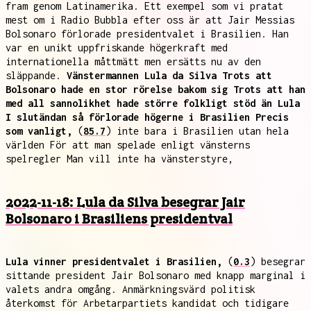
fram genom Latinamerika. Ett exempel som vi pratat
mest om i Radio Bubbla efter oss är att Jair Messias
Bolsonaro förlorade presidentvalet i Brasilien. Han
var en unikt uppfriskande högerkraft med
internationella måttmätt men ersätts nu av den
släppande.
Vänstermannen Lula da Silva Trots att
Bolsonaro hade en stor rörelse bakom sig Trots att han
med all sannolikhet hade större folkligt stöd än Lula
I slutändan så förlorade högerne i Brasilien Precis
som vanligt,
(
85.7
) inte bara i Brasilien utan hela
världen För att man spelade enligt vänsterns
spelregler Man vill inte ha vänsterstyre,
2022-11-18: Lula da Silva besegrar Jair
Bolsonaro i Brasiliens presidentval
Lula vinner presidentvalet i Brasilien,
(
0.3
) besegrar
sittande president Jair Bolsonaro med knapp marginal i
valets andra omgång. Anmärkningsvärd politisk
återkomst för Arbetarpartiets kandidat och tidigare