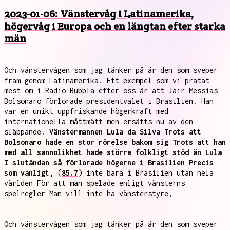
2023-01-06: Vänstervåg i Latinamerika,
högervåg i Europa och en längtan efter starka
män
Och vänstervågen som jag tänker på är den som sveper
fram genom Latinamerika. Ett exempel som vi pratat
mest om i Radio Bubbla efter oss är att Jair Messias
Bolsonaro förlorade presidentvalet i Brasilien. Han
var en unikt uppfriskande högerkraft med
internationella måttmätt men ersätts nu av den
släppande.
Vänstermannen Lula da Silva Trots att
Bolsonaro hade en stor rörelse bakom sig Trots att han
med all sannolikhet hade större folkligt stöd än Lula
I slutändan så förlorade högerne i Brasilien Precis
som vanligt,
(
85.7
) inte bara i Brasilien utan hela
världen För att man spelade enligt vänsterns
spelregler Man vill inte ha vänsterstyre,
Och vänstervågen som jag tänker på är den som sveper