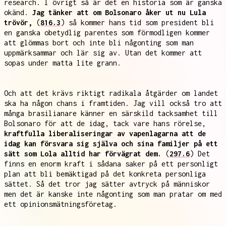
research. I övrigt så är det en historia som är ganska
okänd.
Jag tänker att om Bolsonaro åker ut nu Lula
trövör,
(
816.3
) så kommer hans tid som president bli
en ganska obetydlig parentes som förmodligen kommer
att glömmas bort och inte bli någonting som man
uppmärksammar och lär sig av. Utan det kommer att
sopas under matta lite grann.
Och att det krävs riktigt radikala åtgärder om landet
ska ha någon chans i framtiden. Jag vill också tro att
många brasilianare känner en särskild tacksamhet till
Bolsonaro för att de idag, tack vare hans rörelse,
kraftfulla liberaliseringar av vapenlagarna att de
idag kan försvara sig själva och sina familjer på ett
sätt som Lola alltid har förvägrat dem.
(
297.6
) Det
finns en enorm kraft i sådana saker på ett personligt
plan att bli bemäktigad på det konkreta personliga
sättet. Så det tror jag sätter avtryck på människor
men det är kanske inte någonting som man pratar om med
ett opinionsmätningsföretag.