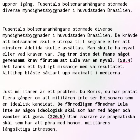
uppror igång. Tusentals bolsonaranhängare stormade
diverse myndighetsbyggnader i huvudstaden Brasilien.
Tusentals bolsonaranhängare stormade diverse
myndighetsbyggnader i huvudstaden Brasilien. De krävde
att bolsonaren skulle utropa till segrare eller att
minstern Adelida skulle avsättas. Man skulle ha nyval
eller vad kraven var.
Jag tror inte det fanns något
gemensamt krav förutom att Lula var en nyval.
(
50.4
)
Det fanns ett tydligt missnöje med valresultatet.
Alltihop blåste såklart upp maximalt i medierna.
Just militären är ett problem. Du Boris, du har pratat
flera gånger om att militären inte ser Bolsonaro som
en idealisk kandidat.
De förmodligen föredrar Lula
inte av någon ideologisk skäl som har med höger och
vänster att göra.
(
220.5
) Utan snarare av pragmatiska
skäl som har att göra med honom. militärens
långsiktiga intressen.