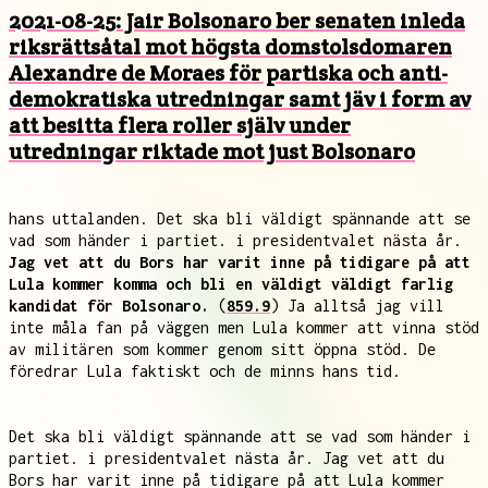
2021-08-25: Jair Bolsonaro ber senaten inleda
riksrättsåtal mot högsta domstolsdomaren
Alexandre de Moraes för partiska och anti-
demokratiska utredningar samt jäv i form av
att besitta flera roller själv under
utredningar riktade mot just Bolsonaro
hans uttalanden. Det ska bli väldigt spännande att se
vad som händer i partiet. i presidentvalet nästa år.
Jag vet att du Bors har varit inne på tidigare på att
Lula kommer komma och bli en väldigt väldigt farlig
kandidat för Bolsonaro.
(
859.9
) Ja alltså jag vill
inte måla fan på väggen men Lula kommer att vinna stöd
av militären som kommer genom sitt öppna stöd. De
föredrar Lula faktiskt och de minns hans tid.
Det ska bli väldigt spännande att se vad som händer i
partiet. i presidentvalet nästa år. Jag vet att du
Bors har varit inne på tidigare på att Lula kommer