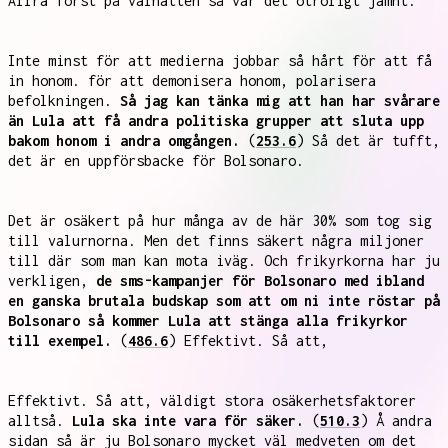
Allra först på valnatten så var det otroligt jämnt.
Inte minst för att medierna jobbar så hårt för att få
in honom. för att demonisera honom, polarisera
befolkningen.
Så jag kan tänka mig att han har svårare
än Lula att få andra politiska grupper att sluta upp
bakom honom i andra omgången.
(
253.6
) Så det är tufft,
det är en uppförsbacke för Bolsonaro.
Det är osäkert på hur många av de här 30% som tog sig
till valurnorna. Men det finns säkert några miljoner
till där som man kan mota iväg. Och frikyrkorna har ju
verkligen,
de sms-kampanjer för Bolsonaro med ibland
en ganska brutala budskap som att om ni inte röstar på
Bolsonaro så kommer Lula att stänga alla frikyrkor
till exempel.
(
486.6
) Effektivt. Så att,
Effektivt. Så att, väldigt stora osäkerhetsfaktorer
alltså.
Lula ska inte vara för säker.
(
510.3
) Å andra
sidan så är ju Bolsonaro mycket väl medveten om det