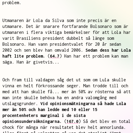
problem.
Utmanaren är Lola da Silva som inte precis är en
utmanare. Det är snarare fortfarande Bolsonaro som är
utmanaren i flera viktiga bemärkelser för att Lola har
varit Brasiliens president dubbelt så länge som
Bolsonaro. Han vann presidentvalet för 20 år sedan
2002 och sen blev han omvald 2006.
Sedan dess har Lola
haft lite problem.
(
64.7
) Han har ett problem kan man
säga. Han är givetvis...
Och fram till valdagen såg det ut som om Lula skulle
vinna en helt förkrossande seger. Man trodde till och
med att han skulle få... mer än 50% av rösterna så att
man inte skulle behöva ha en andra valomgång med
utslagsgrunder.
Vid opinionsmätningarna så hade Lola
mer än 50% och han ledde med 10 eller 15
procentenheters marginal i de sista
opinionsundersökningarna.
(
167.0
) Så det blev en total
chock för många när resultatet blev helt annorlunda.