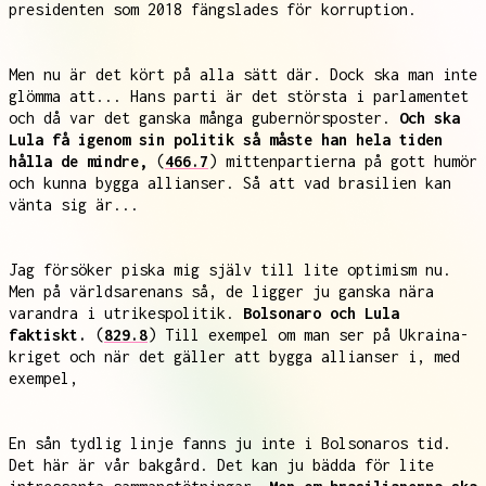
presidenten som 2018 fängslades för korruption.
Men nu är det kört på alla sätt där. Dock ska man inte
glömma att... Hans parti är det största i parlamentet
och då var det ganska många gubernörsposter.
Och ska
Lula få igenom sin politik så måste han hela tiden
hålla de mindre,
(
466.7
) mittenpartierna på gott humör
och kunna bygga allianser. Så att vad brasilien kan
vänta sig är...
Jag försöker piska mig själv till lite optimism nu.
Men på världsarenans så, de ligger ju ganska nära
varandra i utrikespolitik.
Bolsonaro och Lula
faktiskt.
(
829.8
) Till exempel om man ser på Ukraina-
kriget och när det gäller att bygga allianser i, med
exempel,
En sån tydlig linje fanns ju inte i Bolsonaros tid.
Det här är vår bakgård. Det kan ju bädda för lite