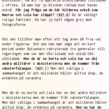
kuststater, om att få upprätta brasilianska flottbaser
i Afrika. Så man har ju blicken riktad över haven
också.
Får jag fråga om de här bilderna också som
Macron och Lula har släppt?
(
937.6
) De är väldigt
roliga faktiskt. De har ju haft någon grej med
fotograferna.
Och sen tillåter man efter ett tag även då fria val
under Figueroa. Och sen kan man säga att en kort
period under Bolsonaro rekryterade tre generaler till
regeringen som var mer USA-lutade och också USA-
utbildade.
Men de är nu borta och Lola har en del
andra militärer i ministerierna men de kommer från
vänsterfalangen.
(
637.1
) Men det viktiga i
sammanhanget är att militären håller alltid ihop, de
erkäntes på varandra.
Men de är nu borta och Lola har en del andra militärer
i ministerierna men de kommer från vänsterfalangen.
Men det viktiga i sammanhanget är att militären håller
alltid ihop, de erkäntes på varandra.
Men nu har de