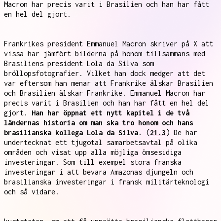
Macron har precis varit i Brasilien och han har fått
en hel del gjort.
Frankrikes president Emmanuel Macron skriver på X att
vissa har jämfört bilderna på honom tillsammans med
Brasiliens president Lola da Silva som
bröllopsfotografier. Vilket han dock medger att det
var eftersom han menar att Frankrike älskar Brasilien
och Brasilien älskar Frankrike. Emmanuel Macron har
precis varit i Brasilien och han har fått en hel del
gjort.
Han har öppnat ett nytt kapitel i de två
ländernas historia om man ska tro honom och hans
brasilianska kollega Lola da Silva.
(
21.3
) De har
undertecknat ett tjugotal samarbetsavtal på olika
områden och visat upp alla möjliga ömsesidiga
investeringar. Som till exempel stora franska
investeringar i att bevara Amazonas djungeln och
brasilianska investeringar i fransk militärteknologi
och så vidare.