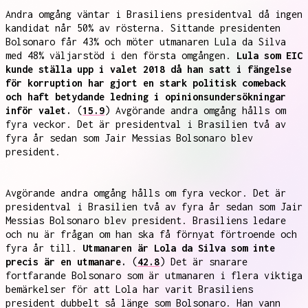
Andra omgång väntar i Brasiliens presidentval då ingen
kandidat når 50% av rösterna. Sittande presidenten
Bolsonaro får 43% och möter utmanaren Lula da Silva
med 48% väljarstöd i den första omgången.
Lula som EIC
kunde ställa upp i valet 2018 då han satt i fängelse
för korruption har gjort en stark politisk comeback
och haft betydande ledning i opinionsundersökningar
inför valet.
(
15.9
) Avgörande andra omgång hålls om
fyra veckor. Det är presidentval i Brasilien två av
fyra år sedan som Jair Messias Bolsonaro blev
president.
Avgörande andra omgång hålls om fyra veckor. Det är
presidentval i Brasilien två av fyra år sedan som Jair
Messias Bolsonaro blev president. Brasiliens ledare
och nu är frågan om han ska få förnyat förtroende och
fyra år till.
Utmanaren är Lola da Silva som inte
precis är en utmanare.
(
42.8
) Det är snarare
fortfarande Bolsonaro som är utmanaren i flera viktiga
bemärkelser för att Lola har varit Brasiliens
president dubbelt så länge som Bolsonaro. Han vann