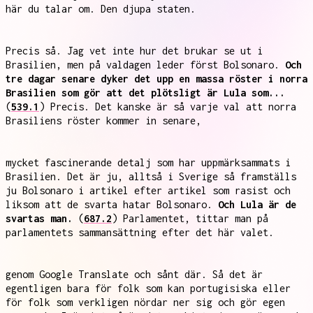
här du talar om. Den djupa staten.
Precis så. Jag vet inte hur det brukar se ut i
Brasilien, men på valdagen leder först Bolsonaro.
Och
tre dagar senare dyker det upp en massa röster i norra
Brasilien som gör att det plötsligt är Lula som...
(
539.1
) Precis. Det kanske är så varje val att norra
Brasiliens röster kommer in senare,
mycket fascinerande detalj som har uppmärksammats i
Brasilien. Det är ju, alltså i Sverige så framställs
ju Bolsonaro i artikel efter artikel som rasist och
liksom att de svarta hatar Bolsonaro.
Och Lula är de
svartas man.
(
687.2
) Parlamentet, tittar man på
parlamentets sammansättning efter det här valet.
genom Google Translate och sånt där. Så det är
egentligen bara för folk som kan portugisiska eller
för folk som verkligen nördar ner sig och gör egen