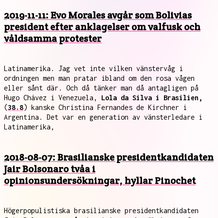
2019-11-11: Evo Morales avgår som Bolivias
president efter anklagelser om valfusk och
våldsamma protester
Latinamerika. Jag vet inte vilken vänstervåg i
ordningen men man pratar ibland om den rosa vågen
eller sånt där. Och då tänker man då antagligen på
Hugo Chávez i Venezuela,
Lola da Silva i Brasilien,
(
38.8
) kanske Christina Fernandes de Kirchner i
Argentina. Det var en generation av vänsterledare i
Latinamerika,
2018-08-07: Brasilianske presidentkandidaten
Jair Bolsonaro tvåa i
opinionsundersökningar, hyllar Pinochet
Högerpopulistiska brasilianske presidentkandidaten