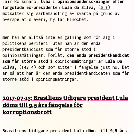
Jair Bolsonaro,
tvåa i opinionsundersökningar efter
fängslade ex-presidenten Lola da Silva,
(
5.7
)
motsätter sig särbehandling av svarta på grund av
överspelat slaveri, hyllar Pinochet.
men han är alltså inte en galning som rör sig i
politikens periferi, utan han är den enda
presidentkandidat som får större stöd i
opinionsmätningar. Förlåt,
den enda presidentkandidat
som får större stöd i opinionsmätningar är Lula Da
Silva,
(
143.4
) och som sitter i fängelse just nu. Det
är så att han är den enda presidentkandidaten som får
större stöd i opinionsmätningar.
2017-07-13: Brasiliens tidigare president Lula
döms till 9,5 års fängelse för
korruptionsbrott
Brasiliens tidigare president Lula döms till 9,5 års