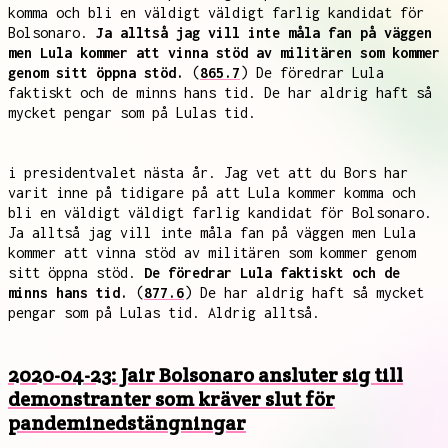
komma och bli en väldigt väldigt farlig kandidat för
Bolsonaro.
Ja alltså jag vill inte måla fan på väggen
men Lula kommer att vinna stöd av militären som kommer
genom sitt öppna stöd.
(
865.7
) De föredrar Lula
faktiskt och de minns hans tid. De har aldrig haft så
mycket pengar som på Lulas tid.
i presidentvalet nästa år. Jag vet att du Bors har
varit inne på tidigare på att Lula kommer komma och
bli en väldigt väldigt farlig kandidat för Bolsonaro.
Ja alltså jag vill inte måla fan på väggen men Lula
kommer att vinna stöd av militären som kommer genom
sitt öppna stöd.
De föredrar Lula faktiskt och de
minns hans tid.
(
877.6
) De har aldrig haft så mycket
pengar som på Lulas tid. Aldrig alltså.
2020-04-23: Jair Bolsonaro ansluter sig till
demonstranter som kräver slut för
pandeminedstängningar