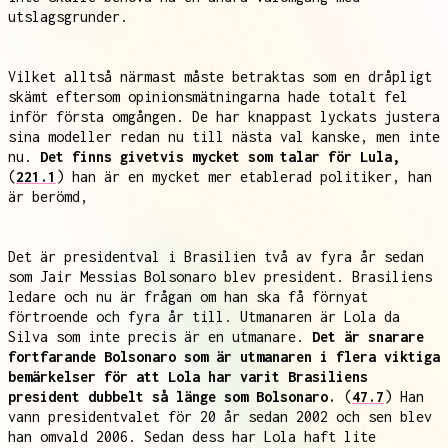
utslagsgrunder.
Vilket alltså närmast måste betraktas som en dråpligt
skämt eftersom opinionsmätningarna hade totalt fel
inför första omgången. De har knappast lyckats justera
sina modeller redan nu till nästa val kanske, men inte
nu.
Det finns givetvis mycket som talar för Lula,
(
221.1
) han är en mycket mer etablerad politiker, han
är berömd,
Det är presidentval i Brasilien två av fyra år sedan
som Jair Messias Bolsonaro blev president. Brasiliens
ledare och nu är frågan om han ska få förnyat
förtroende och fyra år till. Utmanaren är Lola da
Silva som inte precis är en utmanare.
Det är snarare
fortfarande Bolsonaro som är utmanaren i flera viktiga
bemärkelser för att Lola har varit Brasiliens
president dubbelt så länge som Bolsonaro.
(
47.7
) Han
vann presidentvalet för 20 år sedan 2002 och sen blev
han omvald 2006. Sedan dess har Lola haft lite