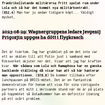
frankrikellutande militärerna fritt spelat rum under
Lola och så har det kommit nya militärkontrakt.
(
652.4
) Man har ju sedan tidigare köpt... Väldigt
mycket,
2023-08-29: Wagnergruppens ledare Jevgenij
Prigozjin uppges ha dött i flygkrasch
Det är tvärtom. Jag har grubblat på om det inte var
ett av skälen till att Putin just i samband med
Riksverket skjuter ner det. Visar att jag har kraften
kvar.
När sådana som Lula och Ramaphosa har en ganska
backlande ställning då visar han att så här hanterar
man oppositionen.
(
970.8
) De kommer tillbaks efter
lunchpausen på BRICS-mötet. Det är en fantastisk
demonstration för honom att visa för sina viktigaste
partners att mitt i skrivande stund när de är på plats
på toppmötet så åstadkommer han en definitiv lösning
på ett svårt problem.