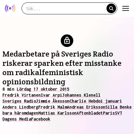
Medarbetare på Sveriges Radio
riskerar sparken efter misstanke
om radikalfeministisk
opinionsbildning
8 min
Lördag 17 oktober 2015
Fredrik Virtanen
Ivar Arpi
Johannes Klenell
Sveriges Radio
Jimmie Åkesson
Charlie Hebdo
i januari
Anders Lindberg
Fredrik Malm
Andreas Eriksson
Silla Benke
bara häromdagen
Mattias Karlsson
Aftonbladet
Paris
SVT
Dagens Media
Facebook