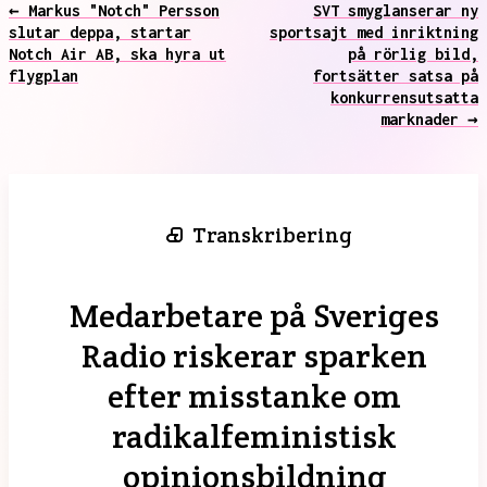
← Markus "Notch" Persson
SVT smyglanserar ny
slutar deppa, startar
sportsajt med inriktning
Notch Air AB, ska hyra ut
på rörlig bild,
flygplan
fortsätter satsa på
konkurrensutsatta
marknader →
Transkribering
Medarbetare på Sveriges
Radio riskerar sparken
efter misstanke om
radikalfeministisk
opinionsbildning