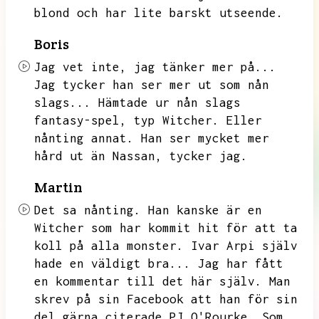
blond och har lite barskt utseende.
Boris
Jag vet inte,
jag tänker mer på...
Jag tycker han ser mer ut som nån
slags...
Hämtade ur nån slags
fantasy-spel,
typ Witcher.
Eller
nånting annat.
Han ser mycket mer
hård ut än Nassan,
tycker jag.
Martin
Det sa nånting.
Han kanske är en
Witcher som har kommit hit för att ta
koll på alla monster.
Ivar Arpi själv
hade en väldigt bra...
Jag har fått
en kommentar till det här själv.
Man
skrev på sin Facebook att han för sin
del gärna citerade PJ O'Rourke.
Som