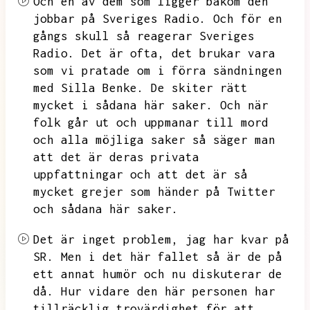
Och en av dem som ligger bakom den
jobbar på Sveriges Radio.
Och för en
gångs skull så reagerar Sveriges
Radio.
Det är ofta,
det brukar vara
som vi pratade om i förra sändningen
med Silla Benke.
De skiter rätt
mycket i sådana här saker.
Och när
folk går ut och uppmanar till mord
och alla möjliga saker så säger man
att det är deras privata
uppfattningar och att det är så
mycket grejer som händer på Twitter
och sådana här saker.
Det är inget problem,
jag har kvar på
SR.
Men i det här fallet så är de på
ett annat humör och nu diskuterar de
då.
Hur vidare den här personen har
tillräcklig trovärdighet för att