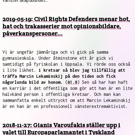
Vänsterskapsbundet.
2019-05-19: Civil Rights Defenders menar hot,
hat och trakasserier mot opinionsbildare,
påverkanspersoner...
Vi är ungefär jämnåriga och vi gick på samma
gymnasieskola. Under åtminstone ett år gick vi
samtidigt på fyriskolan i Uppsala. Vi rörde oss också
i lite likhet.
i kretsar så blev jag tillfällig att
träffa Marcin Lekaminskij på den tiden och fick
någorlunda bild av honom.
(
61.9
) Sen så har han haft
en karriär i det offentliga som gör att han är en lite
halvkänd person i offentliga kretsar. Och man kan
sammanfatta enkelt uttryckt om att Marcin Lekaminskij
är en han är en professionell vänsterextremaktivist.
2018-11-27: Gianis Varoufakis ställer upp i
valet till Europaparlamantet i Tyskland