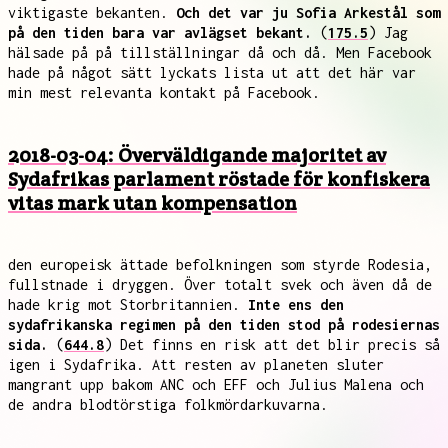
viktigaste bekanten.
Och det var ju Sofia Arkestål som
på den tiden bara var avlägset bekant.
(
175.5
) Jag
hälsade på på tillställningar då och då. Men Facebook
hade på något sätt lyckats lista ut att det här var
min mest relevanta kontakt på Facebook.
2018-03-04: Överväldigande majoritet av
Sydafrikas parlament röstade för konfiskera
vitas mark utan kompensation
den europeisk ättade befolkningen som styrde Rodesia,
fullstnade i dryggen. Över totalt svek och även då de
hade krig mot Storbritannien.
Inte ens den
sydafrikanska regimen på den tiden stod på rodesiernas
sida.
(
644.8
) Det finns en risk att det blir precis så
igen i Sydafrika. Att resten av planeten sluter
mangrant upp bakom ANC och EFF och Julius Malena och
de andra blodtörstiga folkmördarkuvarna.