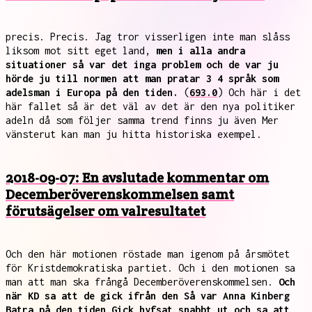
precis. Precis. Jag tror visserligen inte man slåss
liksom mot sitt eget land,
men i alla andra
situationer så var det inga problem och de var ju
hörde ju till normen att man pratar 3 4 språk som
adelsman i Europa på den tiden.
(
693.0
) Och här i det
här fallet så är det väl av det är den nya politiker
adeln då som följer samma trend finns ju även Mer
vänsterut kan man ju hitta historiska exempel.
2018-09-07: En avslutade kommentar om
Decemberöverenskommelsen samt
förutsägelser om valresultatet
Och den här motionen röstade man igenom på årsmötet
för Kristdemokratiska partiet. Och i den motionen sa
man att man ska frångå Decemberöverenskommelsen.
Och
när KD sa att de gick ifrån den Så var Anna Kinberg
Batra på den tiden Gick hyfsat snabbt ut och sa att