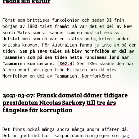
rädda sin kultur
Först som brittiska funkolonier och sedan Då från
början av 1800-talet framåt så var det en del av New
South Wales som vi känner som en australiensisk
delstat men som då var en självständig koloni under
britska kronan. För Australien fanns ju inte än på den
tiden.
Sen på 1840-talet så blev Norrfolkön en del av
Tasmanien som på den tiden hette Fandimens land när
Tasmanien kom senare.
(
302.4
) Sen 1856 skedde den här
återkronorliseringen från Pitcairn och då blev
Norrfolkön en del av Tasmanien. Norrforkönet,
2021-03-07: Fransk domstol dömer tidigare
presidenten Nicolas Sarkozy till tre års
fängelse för korruption
Det finns också många andra många andra affärer då.
Det är just det här. kampanjdonationsgrejen som jag