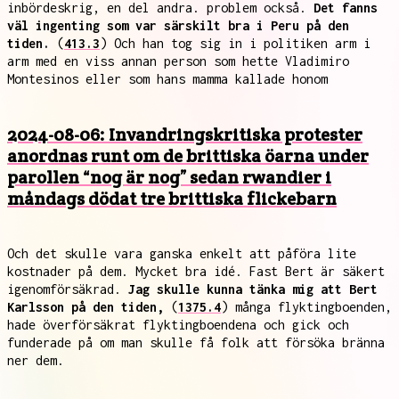
inbördeskrig, en del andra. problem också.
Det fanns
väl ingenting som var särskilt bra i Peru på den
tiden.
(
413.3
) Och han tog sig in i politiken arm i
arm med en viss annan person som hette Vladimiro
Montesinos eller som hans mamma kallade honom
2024-08-06: Invandringskritiska protester
anordnas runt om de brittiska öarna under
parollen “nog är nog” sedan rwandier i
måndags dödat tre brittiska flickebarn
Och det skulle vara ganska enkelt att påföra lite
kostnader på dem. Mycket bra idé. Fast Bert är säkert
igenomförsäkrad.
Jag skulle kunna tänka mig att Bert
Karlsson på den tiden,
(
1375.4
) många flyktingboenden,
hade överförsäkrat flyktingboendena och gick och
funderade på om man skulle få folk att försöka bränna
ner dem.