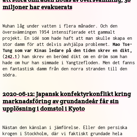
miljoner har evakuerats
Wuhan låg under vatten i flera månader. Och den
översvämningen 1954 intensifierade ett gammalt
projekt. En idé som hade haft att man skulle skapa en
stor damm för att delvis avhjälpa problemet.
Mao Tse-
Tung som var Kinas ledare på den tiden skrev en dikt,
(
242.1
) han skrev en berömd dikt om en dröm som han
hade om hur han simmade i Yangtzefloden. Men det fanns
en fantastisk damm från den norra stranden till den
södra.
2020-06-12: Japansk konfektyrkonflikt kring
marknadsföring av grundandeår får sin
upplösning i domstol i Kyoto
Nästan den känslan i jämförelse. Eller den persiska
krogen i Stockholm, där vi faktiskt grundade hela