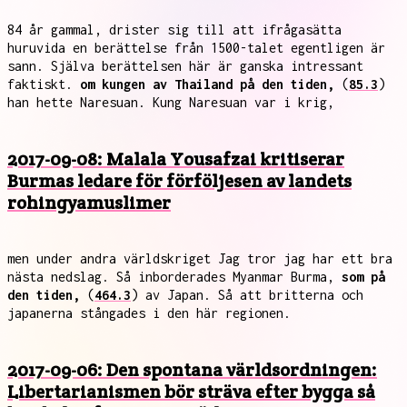
84 år gammal, drister sig till att ifrågasätta
huruvida en berättelse från 1500-talet egentligen är
sann. Själva berättelsen här är ganska intressant
faktiskt.
om kungen av Thailand på den tiden,
(
85.3
)
han hette Naresuan. Kung Naresuan var i krig,
2017-09-08: Malala Yousafzai kritiserar
Burmas ledare för förföljesen av landets
rohingyamuslimer
men under andra världskriget Jag tror jag har ett bra
nästa nedslag. Så inborderades Myanmar Burma,
som på
den tiden,
(
464.3
) av Japan. Så att britterna och
japanerna stångades i den här regionen.
2017-09-06: Den spontana världsordningen:
Libertarianismen bör sträva efter bygga så