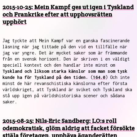
2015-10-25: Mein Kampf ges ut igen i Tyskland
och Frankrike efter att upphovsrätten
upphört
Jag tyckte att Mein Kampf var en ganska fascinerande
läsning när jag tittade på den vid en tillfälle när
jag var yngre. Det är mycket saker som är främmande
från en svensk horisont. Den är skriven i en väldigt
speciell kontext och den handlar inte minst om
Tyskland och liksom starka känslor som man som tysk
kunde ha för Tyskland på den tiden.
(
164.0
) Och inte
minst de här revanschistiska känslorna efter första
världskriget, att Tyskland är sviket och Tyskland ska
stå upp igen på världshistoriska scener och sådana
saker.
2015-08-25: Nils-Eric Sandberg: LO:s roll
odemokratisk, glöm aldrig att facket försökte
stjäla företagen, upphäva äganderätten