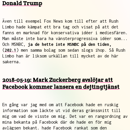
Donald Trump
Även till exempel Fox News kom till efter att Rush
Limbo hade kämpat ett bra tag och visat på att det
fanns en marknad för konservativa idéer i mediesfären.
Man måste inte bara ha vänsterprogressiva idéer som...
Och MSNBC,
ja de hette inte MSNBC på den tiden,
(
202.1
) men samma bolag som sedan slogs ihop. Så Rush
Limbo han är liksom urkällan till mycket av de här
sakerna.
2018-05-19: Mark Zuckerberg avslöjar att
Facebook kommer lansera en dejtingtjänst
En gång var jag med om att Facebook hade en ruskig
information som läckte ut vid deras gränssnitt till
mig om vad de visste om mig. Det var en rangordning av
mina bekanta på Facebook där de hade en för mig
avlägsen bekant. hade Facebook rankat som den