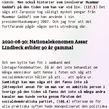
nämnde.
Men också historier som involverar Muammar
Gaddafi på den tiden som han var vid liv.
(
137.5
) Det
sägs att Zarqosie tog väldigt mycket pengar från
Muammar Gaddafi som han använde i sin
presidentbaskampanj 2007. Och jag tror att det
fortfarande pågår någon sorts utredning där.
2020-08-30: Nationalekonomen Assar
Lindbeck avlider 90 år gammal
Och sen bytte han fot i samband med
löntagarfonddebatten. Då är det inte behandlat om
många människor satt henne i foten och såg att
socialdemokratin håller på att... att spåra ur.
Samtidigt kan man säga att det fanns inte så
jättemycket annat för om man var en ambitiös person i
Sverige på den tiden så fanns det inte så många andra
kanaler man kunde verka genom förutom det
socialdemokratiska partiet,
(
108.4
) eftersom de för
alla praktiska syften hade monopoliserat den politiska