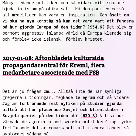
Många ledande politiker och så vidare vill snarare
bjuda in islam på olika sätt. På den punkten också,
att medeltiden kan vara en inspiration.
Och åsett om
vi ska ha nya korståg så kan det vara värt att fundera
på hur gjorde Europa på den tiden?
(
954.6
) Det blev en
oerhört aggressiv islamsk värld då Europa klarade sig
och förblev icke-islansk, förblev kristet.
2017-01-08: Aftonbladets kultursida
propagandacentral för Kreml, flera
medarbetare associerade med FSB
Det är ju frågan om... Alltså inte de här synliga
grejerna i tidningar, fejkade telegram och så vidare.
Jag är fortfarande mest nyfiken på studier gjorda
alltså att hur placerade Sovjet och klientstater i
Sovjetimperiet på den tiden ut?
(
630.8
) Alltså hur
värvade de agenter bland svenska politiker? Jag tycker
fortfarande det är remarkabelt att i andra länder så
avstördes sådana på.