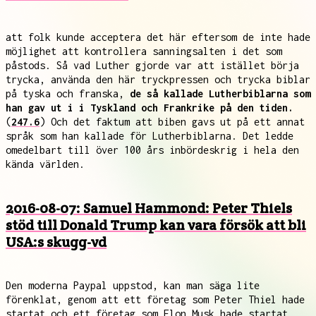
att folk kunde acceptera det här eftersom de inte hade
möjlighet att kontrollera sanningsalten i det som
påstods. Så vad Luther gjorde var att istället börja
trycka, använda den här tryckpressen och trycka biblar
på tyska och franska,
de så kallade Lutherbiblarna som
han gav ut i i Tyskland och Frankrike på den tiden.
(
247.6
) Och det faktum att biben gavs ut på ett annat
språk som han kallade för Lutherbiblarna. Det ledde
omedelbart till över 100 års inbördeskrig i hela den
kända världen.
2016-08-07: Samuel Hammond: Peter Thiels
stöd till Donald Trump kan vara försök att bli
USA:s skugg-vd
Den moderna Paypal uppstod, kan man säga lite
förenklat, genom att ett företag som Peter Thiel hade
startat och ett företag som Elon Musk hade startat