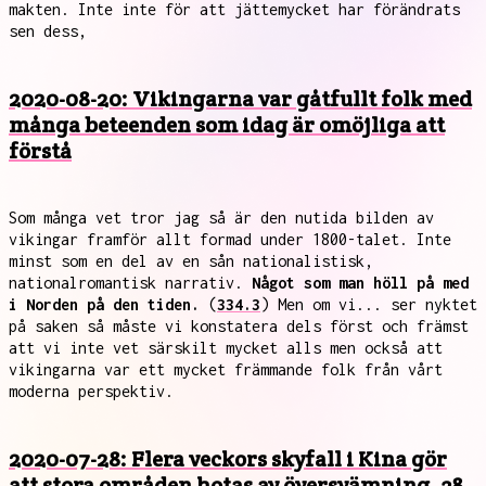
makten. Inte inte för att jättemycket har förändrats
sen dess,
2020-08-20: Vikingarna var gåtfullt folk med
många beteenden som idag är omöjliga att
förstå
Som många vet tror jag så är den nutida bilden av
vikingar framför allt formad under 1800-talet. Inte
minst som en del av en sån nationalistisk,
nationalromantisk narrativ.
Något som man höll på med
i Norden på den tiden.
(
334.3
) Men om vi... ser nyktet
på saken så måste vi konstatera dels först och främst
att vi inte vet särskilt mycket alls men också att
vikingarna var ett mycket främmande folk från vårt
moderna perspektiv.
2020-07-28: Flera veckors skyfall i Kina gör
att stora områden hotas av översvämning, 38