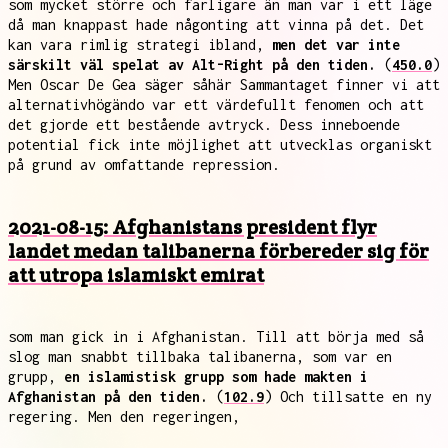
som mycket större och farligare än man var i ett läge
då man knappast hade någonting att vinna på det. Det
kan vara rimlig strategi ibland,
men det var inte
särskilt väl spelat av Alt-Right på den tiden.
(
450.0
)
Men Oscar De Gea säger såhär Sammantaget finner vi att
alternativhögändo var ett värdefullt fenomen och att
det gjorde ett bestående avtryck. Dess inneboende
potential fick inte möjlighet att utvecklas organiskt
på grund av omfattande repression.
2021-08-15: Afghanistans president flyr
landet medan talibanerna förbereder sig för
att utropa islamiskt emirat
som man gick in i Afghanistan. Till att börja med så
slog man snabbt tillbaka talibanerna, som var en
grupp,
en islamistisk grupp som hade makten i
Afghanistan på den tiden.
(
102.9
) Och tillsatte en ny
regering. Men den regeringen,