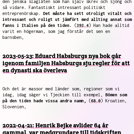
den jenska slaglåten som han själv skrev och sjöng och
så vidare. Fantastiskt intressant politiskt
entreprenörskap.
Det måste ha sett otroligt vitalt och
intressant och roligt ut jämfört med allting annat som
fanns i Italien på den tiden.
(
393.4
) Han hade alltid
varit en högerman, som jag förstår det sen en
barnsben,
2023-05-23: Eduard Habsburgs nya bok går
igenom familjen Habsburgs sju regler för att
en dynasti ska överleva
Och det är massor med länder som, regioner som vi
idag, idag säger vi Tjeckien till exempel,
Bömen som
på den tiden hade vissa andra namn,
(
68.0
) Kroatien,
Slovenien,
2022-04-21: Henrik Bejke avlider 64 år
gammal, var medgrundare till tidskriften