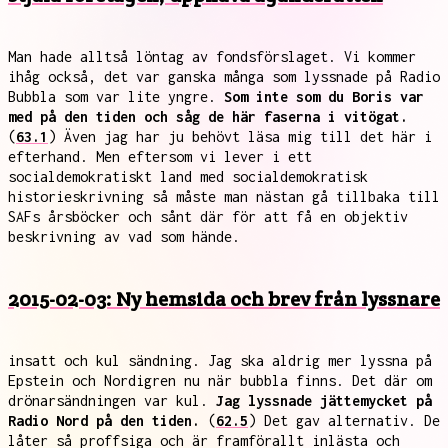
Man hade alltså löntag av fondsförslaget. Vi kommer
ihåg också, det var ganska många som lyssnade på Radio
Bubbla som var lite yngre.
Som inte som du Boris var
med på den tiden och såg de här faserna i vitögat.
(
63.1
) Även jag har ju behövt läsa mig till det här i
efterhand. Men eftersom vi lever i ett
socialdemokratiskt land med socialdemokratisk
historieskrivning så måste man nästan gå tillbaka till
SAFs årsböcker och sånt där för att få en objektiv
beskrivning av vad som hände.
2015-02-03: Ny hemsida och brev från lyssnare
insatt och kul sändning. Jag ska aldrig mer lyssna på
Epstein och Nordigren nu när bubbla finns. Det där om
drönarsändningen var kul.
Jag lyssnade jättemycket på
Radio Nord på den tiden.
(
62.5
) Det gav alternativ. De
låter så proffsiga och är framförallt inlästa och