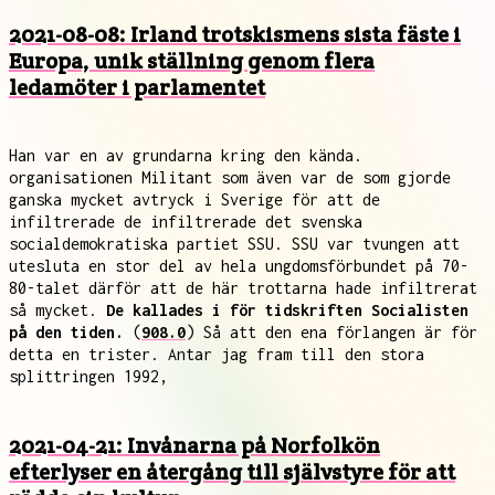
2021-08-08: Irland trotskismens sista fäste i
Europa, unik ställning genom flera
ledamöter i parlamentet
Han var en av grundarna kring den kända.
organisationen Militant som även var de som gjorde
ganska mycket avtryck i Sverige för att de
infiltrerade de infiltrerade det svenska
socialdemokratiska partiet SSU. SSU var tvungen att
utesluta en stor del av hela ungdomsförbundet på 70-
80-talet därför att de här trottarna hade infiltrerat
så mycket.
De kallades i för tidskriften Socialisten
på den tiden.
(
908.0
) Så att den ena förlangen är för
detta en trister. Antar jag fram till den stora
splittringen 1992,
2021-04-21: Invånarna på Norfolkön
efterlyser en återgång till självstyre för att