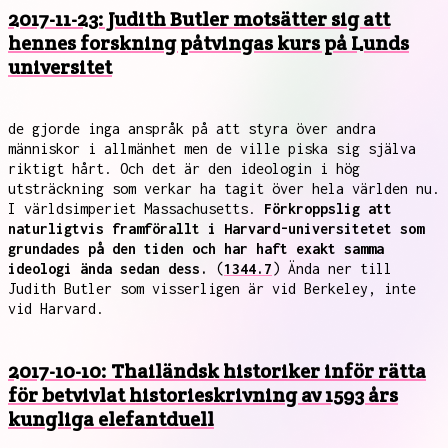
2017-11-23: Judith Butler motsätter sig att
hennes forskning påtvingas kurs på Lunds
universitet
de gjorde inga anspråk på att styra över andra
människor i allmänhet men de ville piska sig själva
riktigt hårt. Och det är den ideologin i hög
utsträckning som verkar ha tagit över hela världen nu.
I världsimperiet Massachusetts.
Förkroppslig att
naturligtvis framförallt i Harvard-universitetet som
grundades på den tiden och har haft exakt samma
ideologi ända sedan dess.
(
1344.7
) Ända ner till
Judith Butler som visserligen är vid Berkeley, inte
vid Harvard.
2017-10-10: Thailändsk historiker inför rätta
för betvivlat historieskrivning av 1593 års
kungliga elefantduell