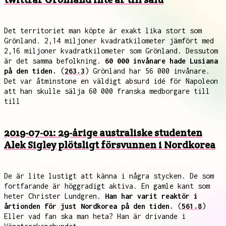
Det territoriet man köpte är exakt lika stort som
Grönland. 2,14 miljoner kvadratkilometer jämfört med
2,16 miljoner kvadratkilometer som Grönland. Dessutom
är det samma befolkning.
60 000 invånare hade Lusiana
på den tiden.
(
263.3
) Grönland har 56 000 invånare.
Det var åtminstone en väldigt absurd idé för Napoleon
att han skulle sälja 60 000 franska medborgare till
till
2019-07-01: 29-årige australiske studenten
Alek Sigley plötsligt försvunnen i Nordkorea
De är lite lustigt att känna i några stycken. De som
fortfarande är höggradigt aktiva. En gamle kant som
heter Christer Lundgren.
Han har varit reaktör i
årtionden för just Nordkorea på den tiden.
(
561.8
)
Eller vad fan ska man heta? Han är drivande i