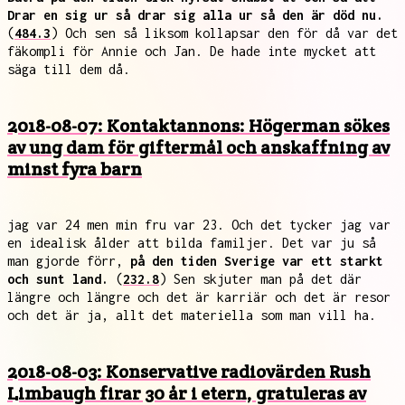
Drar en sig ur så drar sig alla ur så den är död nu.
(
484.3
) Och sen så liksom kollapsar den för då var det
fäkompli för Annie och Jan. De hade inte mycket att
säga till dem då.
2018-08-07: Kontaktannons: Högerman sökes
av ung dam för giftermål och anskaffning av
minst fyra barn
jag var 24 men min fru var 23. Och det tycker jag var
en idealisk ålder att bilda familjer. Det var ju så
man gjorde förr,
på den tiden Sverige var ett starkt
och sunt land.
(
232.8
) Sen skjuter man på det där
längre och längre och det är karriär och det är resor
och det är ja, allt det materiella som man vill ha.
2018-08-03: Konservative radiovärden Rush
Limbaugh firar 30 år i etern, gratuleras av