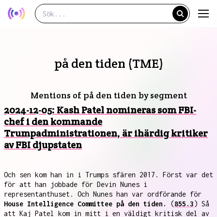
på den tiden (TME)
Mentions of på den tiden by segment
2024-12-05: Kash Patel nomineras som FBI-
chef i den kommande
Trumpadministrationen, är ihärdig kritiker
av FBI djupstaten
Och sen kom han in i Trumps sfären 2017. Först var det
för att han jobbade för Devin Nunes i
representanthuset. Och Nunes han var ordförande för
House Intelligence Committee på den tiden.
(
855.3
) Så
att Kaj Patel kom in mitt i en väldigt kritisk del av