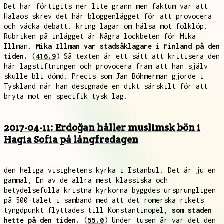
Det har förtigits ner lite grann men faktum var att
Halaos skrev det här bloggenlägget för att provocera
och väcka debatt. kring lagar om hälsa mot folklöp.
Rubriken på inlägget är Några lockbeten för Mika
Illman.
Mika Illman var stadsåklagare i Finland på den
tiden.
(
416.9
) Så texten är ett sätt att kritisera den
här lagstiftningen och provocera fram att han själv
skulle bli dömd. Precis som Jan Böhmerman gjorde i
Tyskland när han designade en dikt särskilt för att
bryta mot en specifik tysk lag.
2017-04-11: Erdoğan håller muslimsk bön i
Hagia Sofia på långfredagen
den heliga visighetens kyrka i Istanbul. Det är ju en
gammal, En av de allra mest klassiska och
betydelsefulla kristna kyrkorna byggdes ursprungligen
på 500-talet i samband med att det romerska rikets
tyngdpunkt flyttades till Konstantinopel,
som staden
hette på den tiden.
(
55.0
) Under tusen år var det den