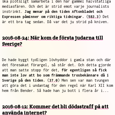
ska plötsligt samarbeta i den här gammel halvstatliga
mediasfären. Och det är strid emot varje journalists
instrinkt.
Jag menar på den tiden Aftonbladet och
Expressen påminner om riktiga tidningar.
(
583.3
) Det
är ett bra tag sedan. Då var det ju strid på kniven.
2016-08-24: När kom de första judarna till
Sverige?
De hade byggt tydligen lövhyddor i gamla stan och där
det föresakat förargel, så står det. Och detta gjorde
att man satte stopp för det,
för egentligen så fick
man inte lov att bo som främmande trosbekännare då i
Sverige på den tiden.
(
37.0
) Men sen var man tvungen
att göra det i undantag för den regel när Karl XII kom
hem från Bender. Så hade han ju bott i flera år i...
2016-08-12: Kommer det bli dödsstraff på att
använda internet?