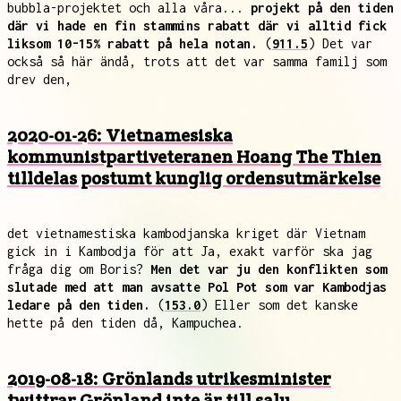
bubbla-projektet och alla våra...
projekt på den tiden
där vi hade en fin stammins rabatt där vi alltid fick
liksom 10-15% rabatt på hela notan.
(
911.5
) Det var
också så här ändå, trots att det var samma familj som
drev den,
2020-01-26: Vietnamesiska
kommunistpartiveteranen Hoang The Thien
tilldelas postumt kunglig ordensutmärkelse
det vietnamestiska kambodjanska kriget där Vietnam
gick in i Kambodja för att Ja, exakt varför ska jag
fråga dig om Boris?
Men det var ju den konflikten som
slutade med att man avsatte Pol Pot som var Kambodjas
ledare på den tiden.
(
153.0
) Eller som det kanske
hette på den tiden då, Kampuchea.
2019-08-18: Grönlands utrikesminister
twittrar Grönland inte är till salu