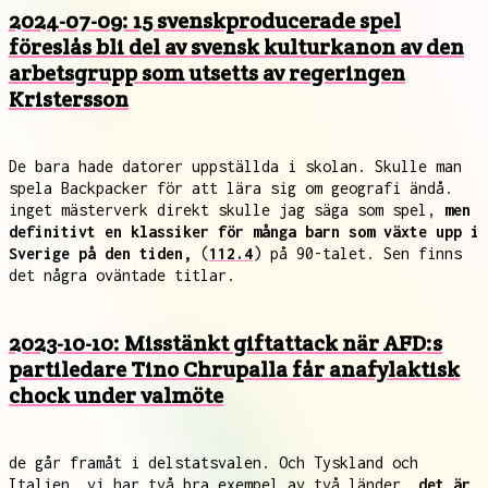
2024-07-09: 15 svenskproducerade spel
föreslås bli del av svensk kulturkanon av den
arbetsgrupp som utsetts av regeringen
Kristersson
De bara hade datorer uppställda i skolan. Skulle man
spela Backpacker för att lära sig om geografi ändå.
inget mästerverk direkt skulle jag säga som spel,
men
definitivt en klassiker för många barn som växte upp i
Sverige på den tiden,
(
112.4
) på 90-talet. Sen finns
det några oväntade titlar.
2023-10-10: Misstänkt giftattack när AFD:s
partiledare Tino Chrupalla får anafylaktisk
chock under valmöte
de går framåt i delstatsvalen. Och Tyskland och
Italien, vi har två bra exempel av två länder,
det är