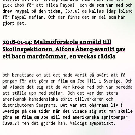
gick ihop för att bilda Paypal.
Och de som var med och
drev Paypal på den tiden,
(
57.6
) de kallas idag ibland
för Paypal-mafian. Och där finns det en del som har
gjort det.
2016-01-14: Malmöförskola anmäld till
Skolinspektionen, Alfons Åberg-avsnitt gav
ett barn mardrömmar, en veckas rädsla
och berättade om att det hade varit så svårt att få
pengar för att göra en film om Joe Hill i Sverige. Och
så visade det sig att de var kröka med och var beredda
att ställa upp med stålar. Och det var den stora
amerikansk-kanadensiska sprit-tillverkaren och
distributören Seagrams.
Det var ett ohärrans liv i
Sverige på den tiden när det visade sig att man skulle
göra en film om Joe Hill med amerikanska spritpengar.
(
399.7
) Men det gjorde han. Väldigt sympatiskt.