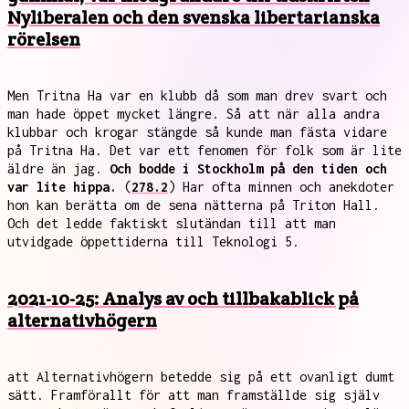
Nyliberalen och den svenska libertarianska
rörelsen
Men Tritna Ha var en klubb då som man drev svart och
man hade öppet mycket längre. Så att när alla andra
klubbar och krogar stängde så kunde man fästa vidare
på Tritna Ha. Det var ett fenomen för folk som är lite
äldre än jag.
Och bodde i Stockholm på den tiden och
var lite hippa.
(
278.2
) Har ofta minnen och anekdoter
hon kan berätta om de sena nätterna på Triton Hall.
Och det ledde faktiskt slutändan till att man
utvidgade öppettiderna till Teknologi 5.
2021-10-25: Analys av och tillbakablick på
alternativhögern
att Alternativhögern betedde sig på ett ovanligt dumt
sätt. Framförallt för att man framställde sig själv