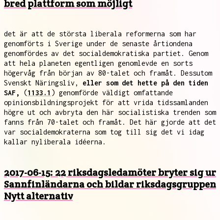
bred plattform som möjligt
det är att de största liberala reformerna som har
genomförts i Sverige under de senaste årtiondena
genomfördes av det socialdemokratiska partiet. Genom
att hela planeten egentligen genomlevde en sorts
högervåg från början av 80-talet och framåt. Dessutom
Svenskt Näringsliv,
eller som det hette på den tiden
SAF,
(
1133.1
) genomförde väldigt omfattande
opinionsbildningsprojekt för att vrida tidssamlanden
högre ut och avbryta den här socialistiska trenden som
fanns från 70-talet och framåt. Det här gjorde att det
var socialdemokraterna som tog till sig det vi idag
kallar nyliberala idéerna.
2017-06-15: 22 riksdagsledamöter bryter sig ur
Sannfinländarna och bildar riksdagsgruppen
Nytt alternativ