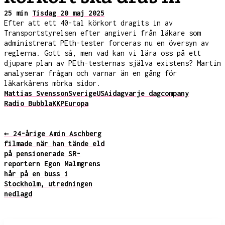
25 min
Tisdag 20 maj 2025
Efter att ett 40-tal körkort dragits in av
Transportstyrelsen efter angiveri från läkare som
administrerat PEth-tester forceras nu en översyn av
reglerna. Gott så, men vad kan vi lära oss på ett
djupare plan av PEth-testernas själva existens? Martin
analyserar frågan och varnar än en gång för
läkarkårens mörka sidor.
Mattias Svensson
Sverige
USA
idag
varje dag
company
Radio Bubbla
KKP
Europa
← 24-årige Amin Aschberg
filmade när han tände eld
på pensionerade SR-
reportern Egon Malmgrens
hår på en buss i
Stockholm, utredningen
nedlagd