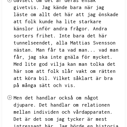
Oavsett om det är deras ensak
givetvis.
Jag kände bara när jag
läste om allt det här att jag önskade
att folk kunde ha lite starkare
känslor inför andra frågor.
Andra
sorters frihet.
Inte bara det här
tunnelseendet,
alla Mattias
Svensson
nästan.
Man får ta vad man...
vad man
får,
jag ska inte gnäla för mycket.
Med lite god vilja kan man tolka det
här som att folk slår vakt om rätten
att köra bil.
Vilket såklart är bra
på många sätt och vis.
Men det handlar också om något
djupare.
Det handlar om relationen
mellan individen och vårdapparaten.
Det är det som jag tycker är mest
intressant här.
Jag hörde en historia