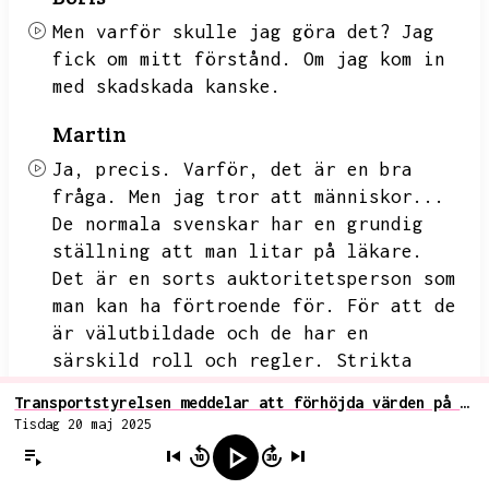
Men varför skulle jag göra det?
Jag
fick om mitt förstånd.
Om jag kom in
med skadskada kanske.
Martin
Ja,
precis.
Varför,
det är en bra
fråga.
Men jag tror att människor...
De normala svenskar har en grundig
ställning att man litar på läkare.
Det är en sorts auktoritetsperson som
man kan ha förtroende för.
För att de
är välutbildade och de har en
särskild roll och regler.
Strikta
regler som omgör vad de får göra och
Transportstyrelsen meddelar att förhöjda värden på PEth-prover inte ensamt ska kunna ligga till grund för att körkort ska dras in
så vidare.
Problemet är bara,
det som
Tisdag 20 maj 2025
jag tycker är värt att uppmärksamma,
är att de här reglerna som styr vad