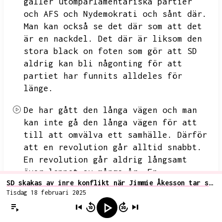
gäller utomparlamentariska partier
och AFS och Nydemokrati och sånt där.
Man kan också se det där som att det
är en nackdel.
Det där är liksom den
stora black on foten som gör att SD
aldrig kan bli någonting för att
partiet har funnits alldeles för
länge.
De har gått den långa vägen och man
kan inte gå den långa vägen för att
till att omvälva ett samhälle.
Därför
att en revolution går alltid snabbt.
En revolution går aldrig långsamt
över loppet av många år.
En
SD skakas av inre konflikt när Jimmie Åkesson tar strid för att förbjuda vapen
revolution är väldigt kort i tiden.
Tisdag 18 februari 2025
Den går väldigt snabbt.
Och också en
sån här korrelat är att en revolution
görs nästan alltid av unga människor.