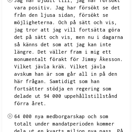
Jag har bjudit till,
jag har försökt
vara positiv.
Jag har försökt se det
från den ljusa sidan,
försökt se
möjligheterna.
Och på sätt och vis,
jag tror att jag vill fortsätta göra
det på sätt och vis,
men nu i dagarna
så känns det som att jag kan inte
längre.
Det väller fram i mig ett
monumentalt förakt för Jimmy Åkesson.
Vilket jävla kräk.
Vilket jävla
avskum han är som går all in på den
här frågan.
Samtidigt som han
fortsätter stödja en regering som
delade ut
94 000 uppehållstillstånd
förra året.
64 000 nya medborgarskap och som
totalt under mandatperioden kommer
dela ut en kvarts miljon nya pass.
På