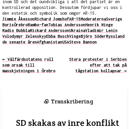
inom SD och det oundvikliga i att det partiet är en
kontrollerad opposition. Dessutom fördjupar vi oss i
den estetik och symbolik som omger AR-15.
Jimmie Åkesson
Richard Jomshof
AR-15
Moderaterna
Sverige
Boris
Örebro
Rambo-fan
Tobias Andersson
Henrik Winge
Radio Bubbla
Rickard Andersson
Ukraina
Vladimir Lenin
Volodymyr Zelenskyy
Ebba Busch
Vinge
Björn Söder
Ryssland
de senaste åren
Afghanistan
USA
Steve Bannon
← Välfärdsstatens roll
Stora protester i Serbien
som orsak till
efter att tak på
masskjutningen i Örebro
tågstation kollapsar →
Transkribering
SD skakas av inre konflikt