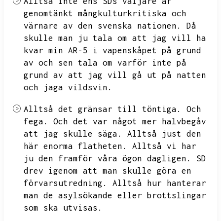
Alltså inte ens
SDs väljare är
genomtänkt mångkulturkritiska och
värnare av den svenska nationen.
Då
skulle man ju tala om att jag vill ha
kvar min AR-5 i vapenskåpet på grund
av och sen tala om varför inte på
grund av att jag vill gå ut på natten
och jaga vildsvin.
Alltså det gränsar till töntiga.
Och
fega.
Och det var något mer halvbegåv
att jag skulle säga.
Alltså just den
här enorma flatheten.
Alltså vi har
ju den framför våra ögon dagligen.
SD
drev igenom att man skulle göra en
förvarsutredning.
Alltså hur hanterar
man de asylsökande eller brottslingar
som ska utvisas.