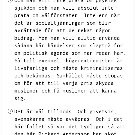
Och man vill inte prata om psykisk
sjukdom och man vill absolut inte
prata om välförstaten.
Inte ens när
det är socialtjänningar som blir
avrättade för att de nekat någon
bidrag.
Men man vill alltid använda
sådana här händelser som slagträ för
en politisk agenda som man redan har.
Så till exempel,
högerextremister är
livsfarliga och måste kriminaliseras
och bekämpas.
Samhället måste stöpas
om för att till varje pris skydda
muslimer och få muslimer att känna
sig.
Det är väl tillmods.
Och givetvis,
svenskarna måste avväpnas.
Och i det
här fallet så var det tydligen så att
den här Rickard Andersson han sköt