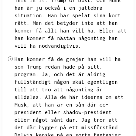
This is it.
Trump or bust.
Och Musk
han är ju också i en jättebra
situation.
Han har spelat sina kort
rätt.
Men det betyder inte att han
kommer få allt han vill ha.
Eller att
han kommer få nästan någonting han
vill ha nödvändigtvis.
Han kommer få de grejer han vill ha
som Trump redan hade på sitt.
program.
Ja,
och det är aldrig
fullständigt någon skäl egentligen
till att tro att någonting är
alldeles.
Alla de här idéerna om att
Musk,
att han är en sån där co-
president eller shadow-president
eller något sånt där.
Jag tror att
det där bygger på ett missförstånd.
Delvis kanske på en sorts fantasier