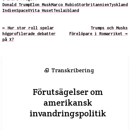
Donald Trump
Elon Musk
Marco Rubio
Storbritannien
Tyskland
Indien
SpaceX
Vita Huset
Tesla
ibland
← Hur stor roll spelar
Trumps och Musks
högprofilerade debatter
förelöpare i Romarriket →
på X?
Transkribering
Förutsägelser om
amerikansk
invandringspolitik