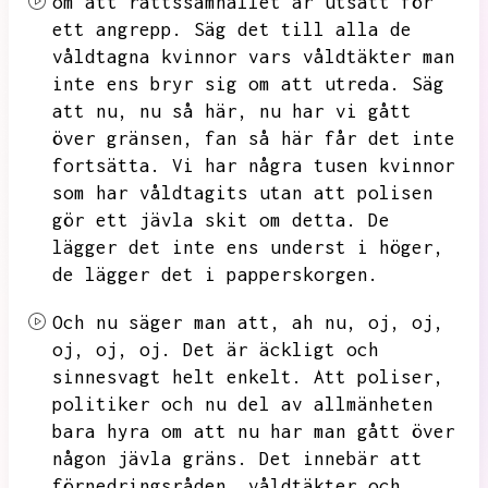
om att rättssamhället är utsatt för
ett angrepp.
Säg det till alla de
våldtagna kvinnor vars våldtäkter man
inte ens bryr sig om att utreda.
Säg
att nu,
nu så här,
nu har vi gått
över gränsen,
fan så här får det inte
fortsätta.
Vi har några tusen kvinnor
som har våldtagits utan att polisen
gör ett jävla skit om detta.
De
lägger det inte ens underst i höger,
de lägger det i papperskorgen.
Och nu säger man att,
ah nu,
oj,
oj,
oj,
oj,
oj.
Det är äckligt och
sinnesvagt helt enkelt.
Att poliser,
politiker och nu del av allmänheten
bara hyra om att nu har man gått över
någon jävla gräns.
Det innebär att
förnedringsråden,
våldtäkter och