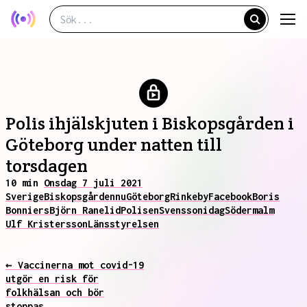
Polis ihjälskjuten i Biskopsgården i
Göteborg under natten till
torsdagen
10 min
Onsdag 7 juli 2021
Sverige
Biskopsgården
nu
Göteborg
Rinkeby
Facebook
Boris
Bonniers
Björn Ranelid
Polisen
Svensson
idag
Södermalm
Ulf Kristersson
Länsstyrelsen
← Vaccinerna mot covid-19
utgör en risk för
folkhälsan och bör
stoppas