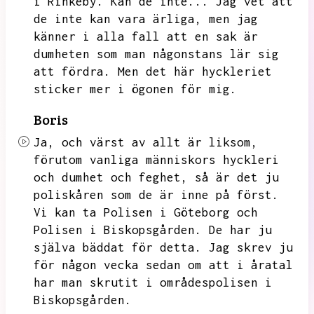
i Rinkeby.
Kan de inte...
Jag vet att
de inte kan vara ärliga,
men jag
känner i alla fall att en sak är
dumheten som man någonstans lär sig
att fördra.
Men det här hyckleriet
sticker mer i ögonen för mig.
Boris
Ja,
och värst av allt är liksom,
förutom vanliga människors hyckleri
och dumhet och feghet,
så är det ju
poliskåren som de är inne på först.
Vi kan ta Polisen i Göteborg och
Polisen i Biskopsgården.
De har ju
själva bäddat för detta.
Jag skrev ju
för någon vecka sedan om att i åratal
har man skrutit i områdespolisen i
Biskopsgården.