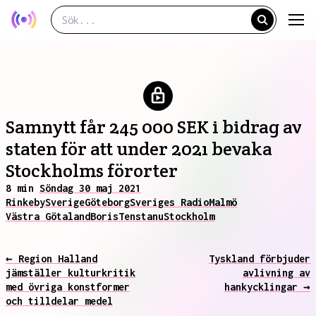
Samnytt får 245 000 SEK i bidrag av
staten för att under 2021 bevaka
Stockholms förorter
8 min
Söndag 30 maj 2021
Rinkeby
Sverige
Göteborg
Sveriges Radio
Malmö
Västra Götaland
Boris
Tensta
nu
Stockholm
← Region Halland
Tyskland förbjuder
jämställer kulturkritik
avlivning av
med övriga konstformer
hankycklingar →
och tilldelar medel