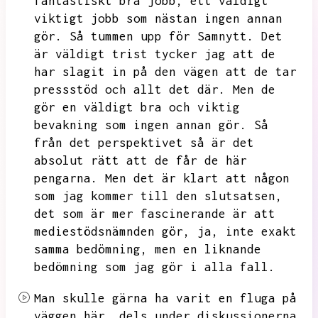
fantastiskt bra jobb,
ett väldigt
viktigt jobb som nästan ingen annan
gör.
Så tummen upp för Samnytt.
Det
är väldigt trist tycker jag att de
har slagit in på den vägen att de tar
pressstöd och allt det där.
Men de
gör en väldigt bra och viktig
bevakning som ingen annan gör.
Så
från det perspektivet så är det
absolut rätt att de får de här
pengarna.
Men det är klart att någon
som jag kommer till den slutsatsen,
det som är mer fascinerande är att
mediestödsnämnden gör,
ja,
inte exakt
samma bedömning,
men en liknande
bedömning som jag gör i alla fall.
Man skulle gärna ha varit en fluga på
väggen här,
dels under diskussionerna