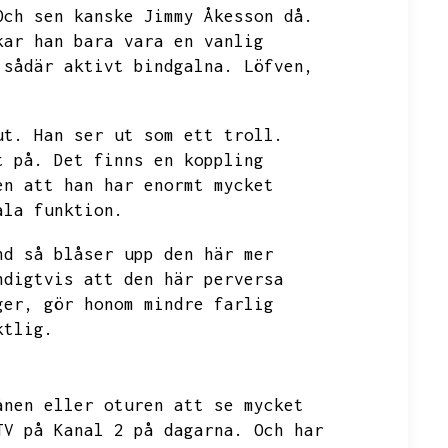
Och sen kanske Jimmy Åkesson då.
kar han bara vara en vanlig
 sådär aktivt bindgalna.
Löfven,
ut.
Han ser ut som ett troll.
t på.
Det finns en koppling
en att han har enormt mycket
ala funktion.
nd så blåser upp den här mer
ndigtvis att den här perversa
ger,
gör honom mindre farlig
ktlig.
ånen eller oturen att se mycket
TV på Kanal 2 på dagarna.
Och har