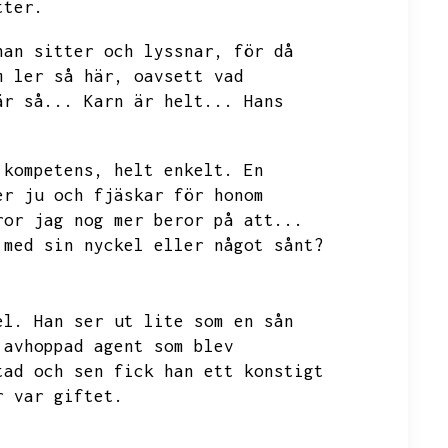
tter.
han sitter och lyssnar,
för då
m ler så här,
oavsett vad
är så...
Karn är helt...
Hans
 kompetens,
helt enkelt.
En
er ju och fjäskar för honom
ror jag nog mer beror på att...
 med sin nyckel eller något sånt?
el.
Han ser ut lite som en sån
 avhoppad agent som blev
tad och sen fick han ett konstigt
r var giftet.