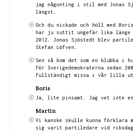
jag någonting i stil med Jonas S
längst.
Och du nickade och höll med Bori
har ju suttit ungefär lika länge
2012.
Jonas Sjöstedt blev partil
Stefan Löfven.
Sen så kom det som en klubba i h
för Sverigedemokraterna sedan 20
fullständigt missa i vår lilla u
Boris
Ja,
lite pinsamt.
Jag vet inte e
Martin
Vi kanske skulle kunna förklara 
sig varit partiledare vid riksda