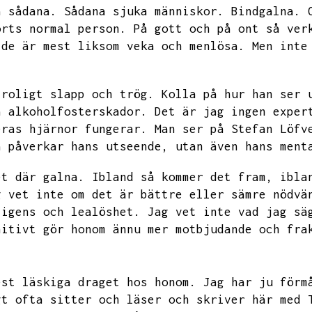
a sådana.
Sådana sjuka människor.
Bindgalna.
orts normal person.
På gott och på ont så ver
de är mest liksom veka och menlösa.
Men inte
troligt slapp och trög.
Kolla på hur han ser 
å alkoholfosterskador.
Det är jag ingen exper
eras hjärnor fungerar.
Man ser på Stefan Löfv
a påverkar hans utseende,
utan även hans ment
et där galna.
Ibland så kommer det fram,
ibla
g vet inte om det är bättre eller sämre nödvä
ligens och lealöshet.
Jag vet inte vad jag sä
nitivt gör honom ännu mer motbjudande och fra
est läskiga draget hos honom.
Jag har ju förm
gt ofta sitter och läser och skriver här med 