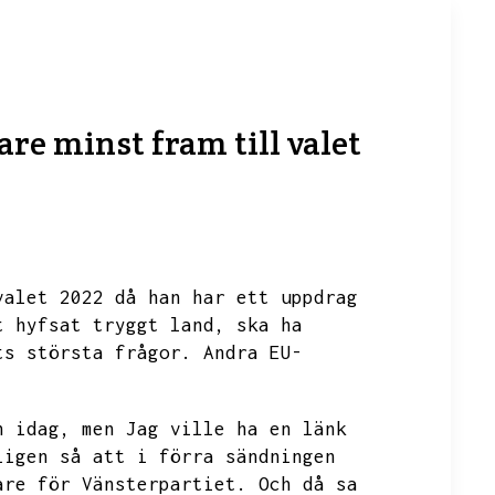
re minst fram till valet
valet 2022 då han har ett uppdrag
t hyfsat tryggt land,
ska ha
ts största frågor.
Andra EU-
n idag,
men
Jag ville ha en länk
ligen så att i förra sändningen
are för Vänsterpartiet.
Och då sa