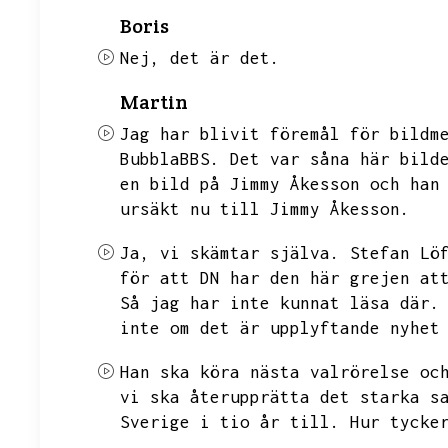
Boris
Nej,
det är det.
Martin
Jag har blivit föremål för bildm
BubblaBBS.
Det var såna här bild
en bild på Jimmy Åkesson och han
ursäkt nu till Jimmy Åkesson.
Ja,
vi skämtar själva.
Stefan Lö
för att DN har den här grejen at
Så jag har inte kunnat läsa där.
inte om det är upplyftande nyhet
Han ska köra nästa valrörelse oc
vi ska återupprätta det starka s
Sverige i tio år till.
Hur tycke