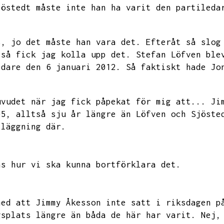
jöstedt måste inte han ha varit den partileda
s,
jo det måste han vara det.
Efteråt så slog
 så fick jag kolla upp det.
Stefan Löfven ble
edare den 6 januari 2012.
Så faktiskt hade Jo
uvudet när jag fick påpekat för mig att...
Ji
05,
alltså sju år längre än Löfven och Sjöste
tläggning där.
ns hur vi ska kunna bortförklara det.
med att Jimmy Åkesson inte satt i riksdagen p
gsplats längre än båda de här har varit.
Nej,