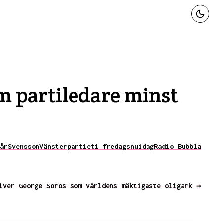
m partiledare minst
år
Svensson
Vänsterpartiet
i fredags
nu
idag
Radio Bubbla
iver George Soros som världens mäktigaste oligark →