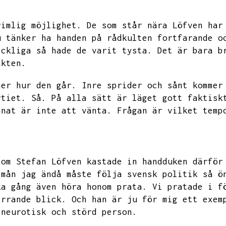
rimlig möjlighet.
De som står nära Löfven har
u tänker ha handen på rådkulten fortfarande o
ickliga så hade de varit tysta.
Det är bara b
akten.
ner hur den går.
Inre sprider och sånt kommer
rtiet.
Så.
På alla sätt är läget gott faktisk
nnat är inte att vänta.
Frågan är vilket temp
 om Stefan Löfven kastade in handduken därför
 mån jag ändå måste följa svensk politik så ö
ka gång även höra honom prata.
Vi pratade i f
irrande blick.
Och han är ju för mig ett exem
 neurotisk och störd person.