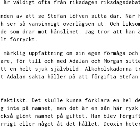
t är väldigt ofta från riksdagen riksdagsdeba
unden av att se Stefan Löfven sitta där.
När 
ch ser så vansinnigt överlägsen ut.
Och likso
nde som drar mot hånslinet.
Jag tror att han 
elt förryckt.
t märklig uppfattning om sin egen förmåga och
gare,
för till och med Adalan och Morgan sitt
ått en helt sjuk självbild.
Alkoholskadorna t
tt Adalan sakta håller på att förgifta Stefan
 faktiskt.
Det skulle kunna förklara en hel d
ag inte på namnet,
men det är en sån här rysk
också glömt namnet på giftet.
Han blev förgif
ärrigt eller något åt det hållet.
Deoxin hete