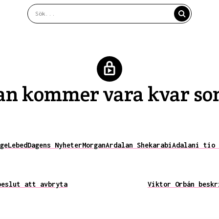
han kommer vara kvar so
ge
Lebed
Dagens Nyheter
Morgan
Ardalan Shekarabi
Adalan
i tio 
beslut att avbryta
Viktor Orbán beskr