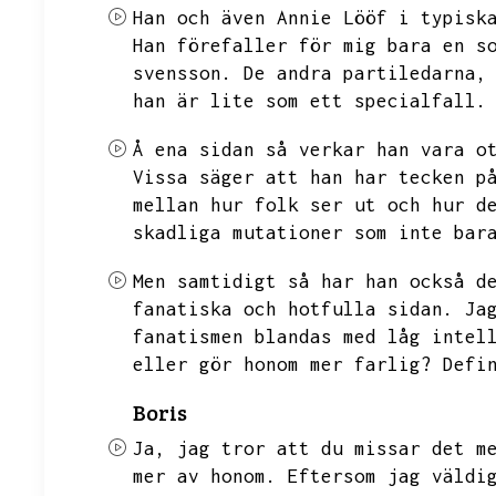
Han och även Annie Lööf i typisk
Han förefaller för mig bara en s
svensson.
De andra partiledarna,
han är lite som ett specialfall.
Å ena sidan så verkar han vara o
Vissa säger att han har tecken p
mellan hur folk ser ut och hur d
skadliga mutationer som inte bar
Men samtidigt så har han också d
fanatiska och hotfulla sidan.
Ja
fanatismen blandas med låg intel
eller gör honom mer farlig?
Defi
Boris
Ja,
jag tror att du missar det m
mer av honom.
Eftersom jag väldi