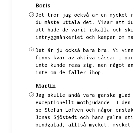
Boris
Det tror jag också är en mycket 
du måste uttala det.
Visar att d
att hade de varit iskalla och sk
intryggmånkeriet och kampen om m
Det är ju också bara bra.
Vi vin
finns kvar av aktiva såssar i pa
inte kunde resa sig,
men något a
inte om de faller ihop.
Martin
Jag skulle ändå vara ganska glad
exceptionellt motbjudande.
I den
se Stefan Löfven och någon ensta
Jonas Sjöstedt och hans galna st
bindgalad,
alltså mycket,
mycket