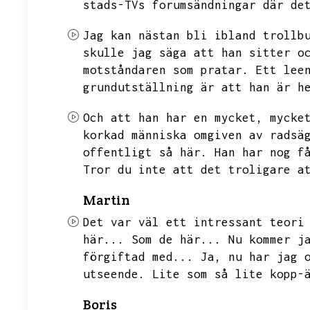
stads-TVs forumsändningar där de
Jag kan nästan bli ibland trollb
skulle jag säga att han sitter o
motståndaren som pratar.
Ett lee
grundutställning är att han är h
Och att han har en mycket,
mycke
korkad människa omgiven av radsä
offentligt så här.
Han har nog f
Tror du inte att det troligare a
Martin
Det var väl ett intressant teori
här...
Som de här...
Nu kommer j
förgiftad med...
Ja,
nu har jag 
utseende.
Lite som så lite kopp-
Boris