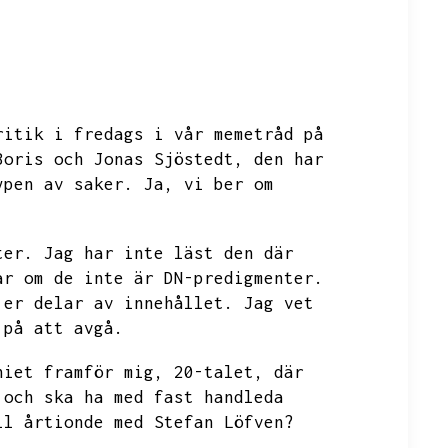
ritik i fredags i vår memetråd på
Boris och Jonas Sjöstedt,
den har
ypen av saker.
Ja,
vi ber om
ter.
Jag har inte läst den där
ar om de inte är DN-predigmenter.
 er delar av innehållet.
Jag vet
 på att avgå.
niet framför mig,
20-talet,
där
 och ska ha med fast handleda
ll årtionde med Stefan Löfven?