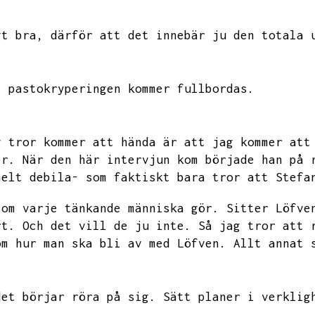
gt bra,
därför att det innebär ju den totala 
,
pastokryperingen kommer fullbordas.
g tror kommer att hända är att jag kommer att
er.
När den här intervjun kom började han på 
helt debila- som faktiskt bara tror att Stefa
som varje tänkande människa gör.
Sitter Löfve
rt.
Och det vill de ju inte.
Så jag tror att 
om hur man ska bli av med Löfven.
Allt annat 
det börjar röra på sig.
Sätt planer i verklig