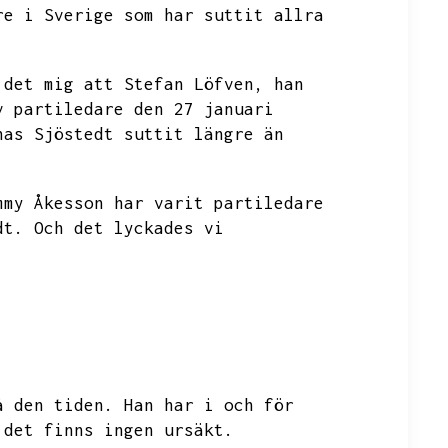
re i Sverige som har suttit allra
 det mig att Stefan Löfven,
han
v partiledare den 27 januari
nas Sjöstedt suttit längre än
mmy Åkesson har varit partiledare
dt.
Och det lyckades vi
å den tiden.
Han har i och för
det finns ingen ursäkt.