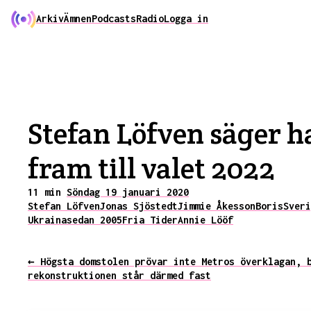
Arkiv
Ämnen
Podcasts
Radio
Logga in
Stefan Löfven säger 
fram till valet 2022
11 min
Söndag 19 januari 2020
Stefan Löfven
Jonas Sjöstedt
Jimmie Åkesson
Boris
Sveri
Ukraina
sedan 2005
Fria Tider
Annie Lööf
← Högsta domstolen prövar inte Metros överklagan, 
rekonstruktionen står därmed fast