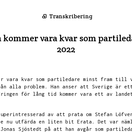
Transkribering
 kommer vara kvar som partileda
2022
er vara kvar som partiledare minst fram till 
rån alla problem.
Han anser att Sverige är et
dringen för lång tid kommer vara ett av lande
superintresserad av att prata om Stefan Löfve
te nu utfärda en liten bit Erata.
Det var näm
 Jonas Sjöstedt på att han avgår som partiled