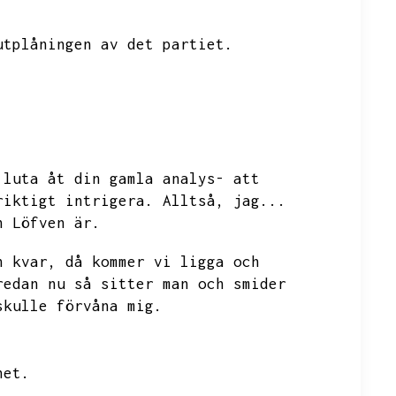
utplåningen av det partiet.
 luta åt din gamla analys- att
riktigt intrigera.
Alltså,
jag...
n Löfven är.
n kvar,
då kommer vi ligga och
redan nu så sitter man och smider
skulle förvåna mig.
het.