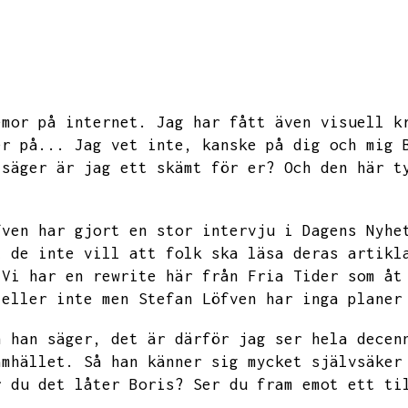
emor på internet.
Jag har fått även visuell k
er på...
Jag vet inte,
kanske på dig och mig 
 säger är jag ett skämt för er?
Och den här t
fven har gjort en stor intervju i Dagens Nyhe
t de inte vill att folk ska läsa deras artikl
Vi har en rewrite här från Fria Tider som åt
 eller inte men Stefan Löfven har inga planer
h han säger,
det är därför jag ser hela decen
amhället.
Så han känner sig mycket självsäker
r du det låter Boris?
Ser du fram emot ett ti