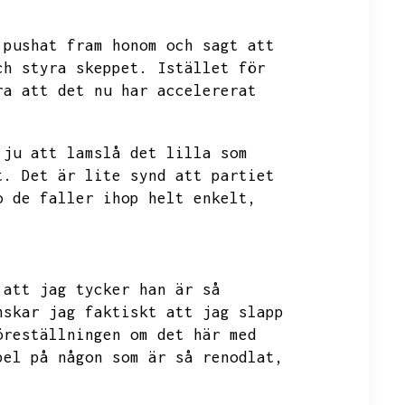
 pushat fram honom och sagt att
ch styra skeppet.
Istället för
ra att det nu har accelererat
 ju att lamslå det lilla som
t.
Det är lite synd att partiet
o de faller ihop helt enkelt,
 att jag tycker han är så
nskar jag faktiskt att jag slapp
öreställningen om det här med
pel på någon som är så renodlat,