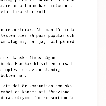
arare än att man har tiotusentals
pelar lika stor roll.
en respekterar.
Att man får reda
 texten blev så pass populär och
som slog mig när jag höll på med
n det kanske finns någon
lbeck.
Han har blivit en prisad
n upplevelse av en ständig
 botten här.
t att det är konsumtion som ska
tomhet de känner att försvinna.
 deras utrymme för konsumtion är