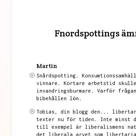
Fnordspottings äm
Martin
Snårdspotting.
Konsumtionssamhäl
vinnare.
Kortare arbetstid skull
invandringsburmare.
Varför fråga
bibehållen lön.
Tobias,
din blogg den...
liberta
texter nu för tiden.
Inte minst 
till exempel är liberalismens na
det liberala arvet som libertari