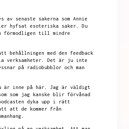
ys av senaste sakerna som Annie
ler hyfsat esoteriska saker.
Du
n förmodligen till mindre
att behållningen med den feedback
la verksamheter.
Det är ju inte
yssnar på radiobubblor och man
u är inne på här.
Jag är väldigt
som som jag kanske blir förvånad
podcasten dyka upp i rätt
att att de kommer från
mmanhang.
äxling på en verksamhet.
Att man