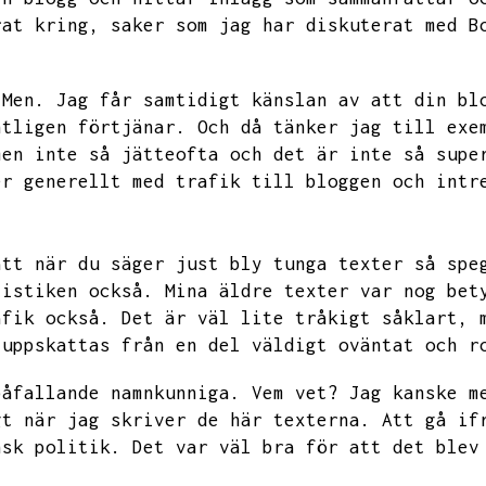
rat kring,
saker som jag har diskuterat med B
Men.
Jag får samtidigt känslan av att din bl
ntligen förtjänar.
Och då tänker jag till exe
men inte så jätteofta och det är inte så supe
er generellt med trafik till bloggen och intr
att när du säger just bly tunga texter så spe
tistiken också.
Mina äldre texter var nog bet
afik också.
Det är väl lite tråkigt såklart,
 uppskattas från en del väldigt oväntat och r
påfallande namnkunniga.
Vem vet?
Jag kanske m
gt när jag skriver de här texterna.
Att gå if
nsk politik.
Det var väl bra för att det blev