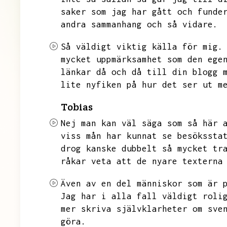
saker som jag har gått och funde
andra sammanhang och så vidare.
Så väldigt viktig källa för mig.
mycket uppmärksamhet som den ege
länkar då och då till din blogg 
lite nyfiken på hur det ser ut m
Tobias
Nej man kan väl säga som så här 
viss mån har kunnat se besökssta
drog kanske dubbelt så mycket tr
råkar veta att de nyare texterna
Även av en del människor som är 
Jag har i alla fall väldigt roli
mer skriva självklarheter om sve
göra.