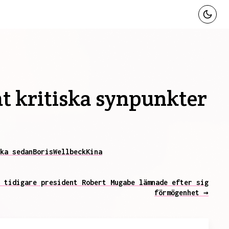
t kritiska synpunkter
ka sedan
Boris
Wellbeck
Kina
 tidigare president Robert Mugabe lämnade efter sig
förmögenhet →