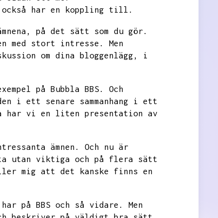
 också har en koppling till.
ämnena,
på det sätt som du gör.
en med stort intresse.
Men
skussion
om dina bloggenlägg,
i
exempel på Bubbla BBS.
Och
den i ett senare sammanhang i ett
å har vi en liten presentation av
ntressanta ämnen.
Och nu är
ta utan viktiga och på flera sätt
ller mig att det kanske finns en
 har på BBS och så vidare.
Men
ch beskriver på väldigt bra sätt