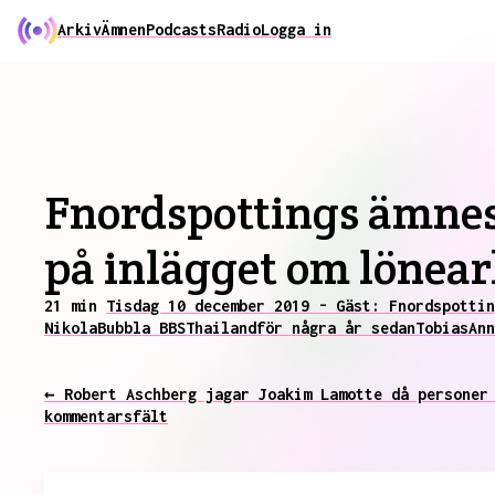
Arkiv
Ämnen
Podcasts
Radio
Logga in
Fnordspottings ämnes
på inlägget om lönear
21 min
Tisdag 10 december 2019 - Gäst: Fnordspottin
Nikola
Bubbla BBS
Thailand
för några år sedan
Tobias
Ann
← Robert Aschberg jagar Joakim Lamotte då personer
kommentarsfält