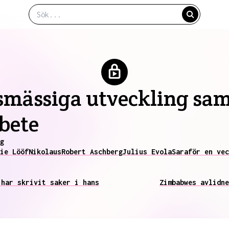
mässiga utveckling sam
bete
g
ie Lööf
Nikolaus
Robert Aschberg
Julius Evola
Sara
för en vec
 har skrivit saker i hans
Zimbabwes avlidne