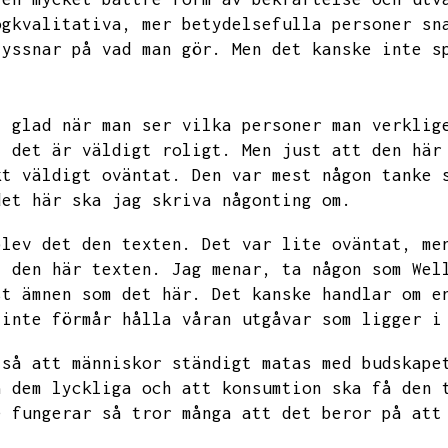
ögkvalitativa,
mer betydelsefulla personer sn
lyssnar på vad man gör.
Men det kanske inte s
i glad när man ser vilka personer man verklig
,
det är väldigt roligt.
Men just att den här
kt väldigt oväntat.
Den var mest någon tanke 
det här ska jag skriva någonting om.
blev det den texten.
Det var lite oväntat,
me
i den här texten.
Jag menar,
ta någon som Wel
st ämnen som det här.
Det kanske handlar om e
 inte förmår hålla våran utgåvar som ligger i
 så att människor ständigt matas med budskape
a dem lyckliga och att konsumtion ska få den 
e fungerar så tror många att det beror på att