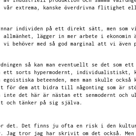
p av industriell produktion och samma välfung
e vår extrema,
kanske överdrivna flitighet el
ynnar individen på ett direkt sätt,
men som v
i allmänhet,
lägger in mer arbete i ekonomin 
t vi behöver med så god marginal att vi även 
rdningen så kan man eventuellt se det som ett
m ett sorts hypermodernt,
individualistiskt,
m egoistiska beteenden,
men man skulle också 
tt för dem att bidra till någonting som är st
m inte det här är nästan ett senmodernt och u
nt och tänker på sig själva.
ör det.
Det finns ju ofta en risk i den kultu
r.
Jag tror jag har skrivit om det också.
Men