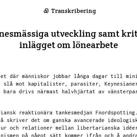
Transkribering
nesmässiga utveckling samt krit
inlägget om lönearbete
let där människor jobbar långa dagar till min
e slå mot kapitalister,
parasiter,
Keynesiane
n bara drivs närmast halvhjärtat av vänsterpa
riansk reaktionära tankesmedjan Fnordspotting
då skriver det om ganska avancerade ideologis
tur och relationer mellan libertarianska idée
anismen på något sätt kommer ifrån
och å andr