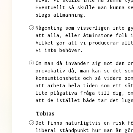
nivå.
Vi skulle inte ha samma ty
Eventuellt så skulle man kunna s
slags allmänning.
Någonting som visserligen inte g
att alla,
eller åtminstone folk 
Vilket gör att vi producerar all
vi inte behöver.
Om man då invänder sig mot den o
provokativ då,
man kan se det so
konsumtionshets och så vidare so
att arbeta hela tiden
som ett sä
lite plågativa fråga till dig,
o
att de istället både tar det lug
Tobias
Det finns naturligtvis en risk f
liberal ståndpunkt hur man än gö