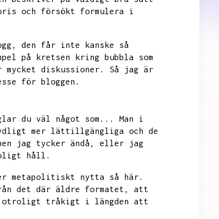
oris och försökt formulera i
ogg,
den får inte kanske så
mpel på kretsen kring bubbla som
r mycket diskussioner.
Så jag är
esse för bloggen.
glar du väl något som...
Man i
ydligt mer lättillgängliga och de
men jag tycker ändå,
eller jag
oligt håll.
er metapolitiskt nytta så här.
rån det där äldre formatet,
att
 otroligt tråkigt i längden att