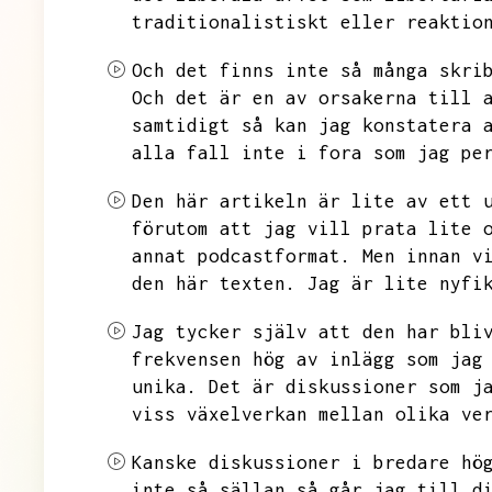
traditionalistiskt eller reaktio
Och det finns inte så många skri
Och det är en av orsakerna till 
samtidigt så kan jag konstatera 
alla fall inte i fora som jag pe
Den här artikeln är lite av ett 
förutom att jag vill prata lite 
annat podcastformat.
Men innan v
den här texten.
Jag är lite nyfi
Jag tycker själv att den har bli
frekvensen hög av inlägg som jag
unika.
Det är diskussioner som j
viss växelverkan mellan olika ve
Kanske diskussioner i bredare hö
inte så sällan så går jag till d