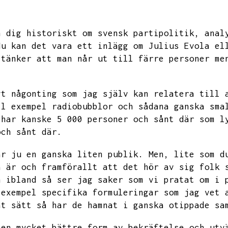
n dig historiskt om svensk partipolitik,
anal
Nu kan det vara ett inlägg om Julius Evola el
 tänker att man når ut till färre personer me
vt någonting som jag själv kan relatera till 
ll exempel radiobubblor och sådana ganska sma
 har kanske 5 000 personer och sånt där som l
och sånt där.
är ju en ganska liten publik.
Men,
lite som d
a är och framförallt att det hör av sig folk 
h ibland så ser jag saker som vi pratat om i 
 exempel specifika formuleringar som jag vet 
at sätt så har de hamnat i ganska otippade sa
 en mycket bättre form av bekräftelse och utv