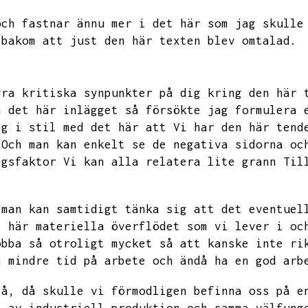
och fastnar ännu mer i det här som jag skulle
 bakom att just den här texten blev omtalad.
gra kritiska synpunkter på dig kring den här 
m det här inlägget så försökte jag formulera 
ng i stil med det här att Vi har den här tend
 Och
man kan enkelt se de negativa sidorna oc
ngsfaktor Vi kan alla relatera lite grann
Til
 man kan samtidigt tänka sig att det eventuel
t här materiella överflödet som vi lever i oc
obba så otroligt mycket så att kanske inte ri
a mindre tid på arbete och
ändå ha en god arb
så,
då skulle vi förmodligen befinna oss på e