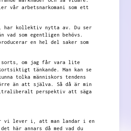
erande marknader och så vidare.
ler vår arbetsnarkomani som ett
i har kollektiv nytta av.
Du ser
än vad som egentligen behövs.
producerar en hel del saker som
 sorts,
om jag får vara lite
kortsiktigt tänkande.
Man kan se
kunna tolka människors tendens
örre än att själva.
Så då är min
ltraliberalt perspektiv att säga
r vi lever i,
att man landar i en
 det här annars då med vad du