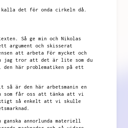
 kalla det för onda cirkeln då.
texten.
Så ge min och Nikolas
ett argument och skisserat
ensen att arbeta För mycket och
h jag tror att det är lite som du
l den här problematiken på ett
lt så är den här arbetsmanin en
h som får oss att tänka att vi
ktigt så enkelt att vi skulle
etsmarknad.
n ganska annorlunda materiell