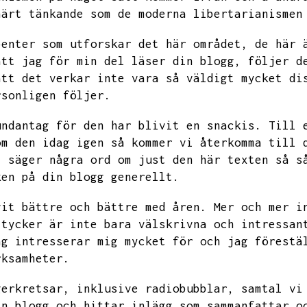
närt tänkande som de moderna libertarianismen
benter som utforskar det här området,
de här 
att jag för min del läser din blogg,
följer d
att det verkar inte vara så väldigt mycket di
rsonligen följer.
undantag för den har blivit en snackis.
Till 
om den idag igen så kommer vi återkomma till 
i säger några ord om just den här texten så s
ken på din blogg generellt.
vit bättre och bättre med åren.
Mer och mer i
 tycker är inte bara välskrivna och intressan
ag intresserar mig mycket för och jag förestä
rksamheter.
gerkretsar,
inklusive radiobubblar,
samtal vi
in blogg och hittar inlägg som sammanfattar o