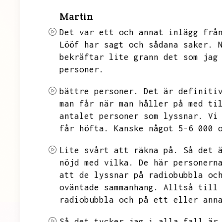
Martin
Det var ett och annat inlägg frå
Lööf har sagt och sådana saker.
bekräftar lite grann det som jag
personer.
bättre personer.
Det är definiti
man får när man håller på med ti
antalet personer som lyssnar.
Vi
får höfta.
Kanske något 5-6 000 
Lite svårt att räkna på.
Så det 
nöjd med vilka.
De här personern
att de lyssnar på radiobubbla oc
oväntade sammanhang.
Alltså till
radiobubbla och på ett eller ann
Så det tycker jag i alla fall är