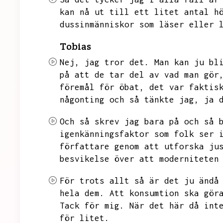
kan nå ut till ett litet antal h
dussinmänniskor som läser eller 
Tobias
Nej,
jag tror det.
Man kan ju bl
på att de tar del av vad man gör
föremål för öbat,
det var faktis
någonting och så tänkte jag,
ja 
Och så skrev jag bara på och så 
igenkänningsfaktor som folk ser 
författare genom att utforska ju
besvikelse över att moderniteten
För trots allt så är det ju ändå
hela dem.
Att konsumtion ska gör
Tack för mig.
När det här då int
för litet.