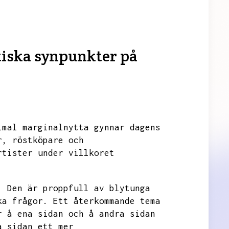
iska synpunkter på
imal marginalnytta gynnar dagens
r,
röstköpare och
rtister under villkoret
.
Den är proppfull av blytunga
ka frågor.
Ett återkommande tema
r å ena sidan och å andra sidan
a sidan ett mer