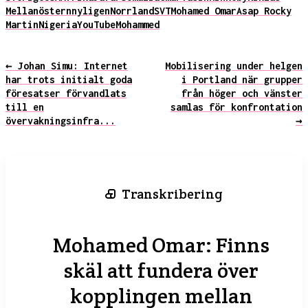
Mellanöstern
nyligen
Norrland
SVT
Mohamed Omar
Asap Rocky
Martin
Nigeria
YouTube
Mohammed
← Johan Simu: Internet
Mobilisering under helgen
har trots initialt goda
i Portland när grupper
föresatser förvandlats
från höger och vänster
till en
samlas för konfrontation
övervakningsinfra...
→
Transkribering
Mohamed Omar: Finns
skäl att fundera över
kopplingen mellan