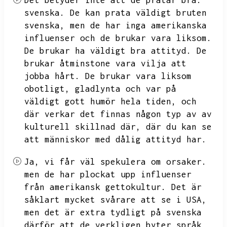
Det betyder inte att de pratar bra.
svenska.
De kan prata väldigt bruten
svenska,
men de har inga amerikanska
influenser och de brukar vara liksom.
De brukar ha väldigt bra attityd.
De
brukar åtminstone vara vilja att
jobba hårt.
De brukar vara liksom
obotligt,
gladlynta och var på
väldigt gott humör hela tiden,
och
där verkar det finnas någon typ av av
kulturell skillnad där,
där du kan se
att människor med dålig attityd har.
Ja,
vi får väl spekulera om orsaker.
men de har plockat upp influenser
från amerikansk gettokultur.
Det är
såklart mycket svårare att se i USA,
men det är extra tydligt på svenska
därför att de verkligen byter språk