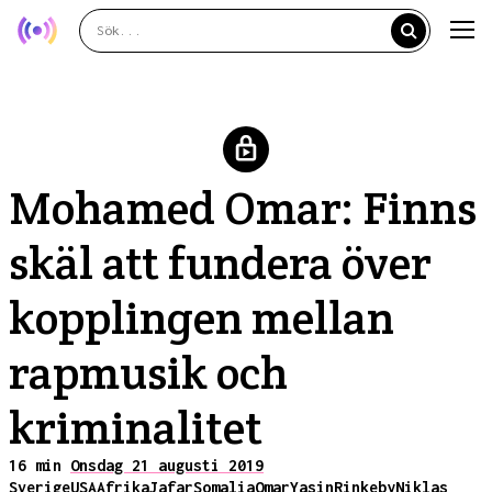
Mohamed Omar: Finns
skäl att fundera över
kopplingen mellan
rapmusik och
kriminalitet
16 min
Onsdag 21 augusti 2019
Sverige
USA
Afrika
Jafar
Somalia
Omar
Yasin
Rinkeby
Niklas