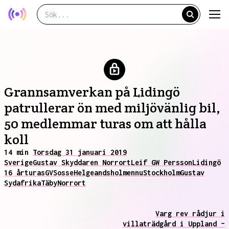
Grannsamverkan på Lidingö
patrullerar ön med miljövänlig bil,
50 medlemmar turas om att hålla
koll
14 min
Torsdag 31 januari 2019
Sverige
Gustav Skyddaren Norrort
Leif GW Persson
Lidingö
16 år
turas
GV
Sosse
Helgeandsholmen
nu
Stockholm
Gustav
Sydafrika
Täby
Norrort
Varg rev rådjur i
villaträdgård i Uppland –