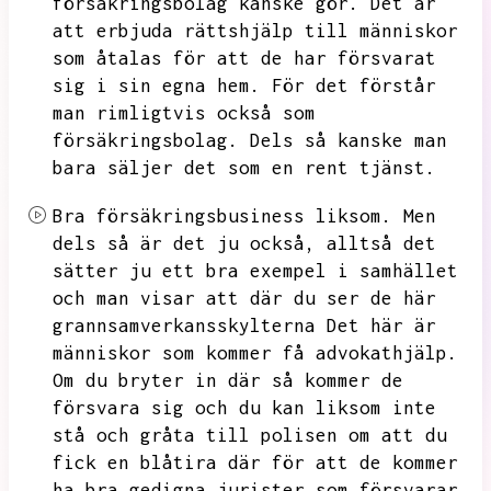
försäkringsbolag kanske gör.
Det är
att erbjuda rättshjälp till människor
som åtalas för att de har försvarat
sig i sin egna hem.
För det förstår
man rimligtvis också som
försäkringsbolag.
Dels så kanske man
bara säljer det som en rent tjänst.
Bra försäkringsbusiness liksom.
Men
dels så är det ju också,
alltså det
sätter ju ett bra exempel i samhället
och man visar att där du ser de här
grannsamverkansskylterna
Det här är
människor som kommer få advokathjälp.
Om du bryter in där så kommer de
försvara sig och du kan liksom inte
stå och gråta till polisen om att du
fick en blåtira där för att de kommer
ha bra gedigna jurister som försvarar