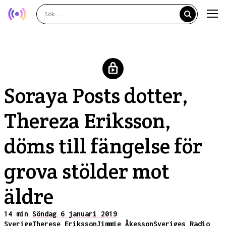
Soraya Posts dotter,
Thereza Eriksson,
döms till fängelse för
grova stölder mot
äldre
14 min
Söndag 6 januari 2019
Sverige
Therese Eriksson
Jimmie Åkesson
Sveriges Radio