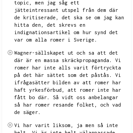
topic,
men jag såg ett
jätteintressant utspel från dem där
de kritiserade,
det ska se om jag kan
hitta den,
det skrevs en
indignationsartikel om hur synd det
var om alla romer i Sverige.
Wagner-sällskapet ut och sa att det
där är en massa skräckpropaganda.
Vi
romer har inte alls varit förtryckta
på det här sättet som det påstås.
Vi
ifrågasätter bilden av att romer har
haft yrkesförbud,
att romer inte har
fått bo där.
Så vidt oss anbelangar
så har romer resande folket,
och vad
de säger.
Vi har varit liksom,
ja men så inte
helt.
Vi är inte helt välanpassade,