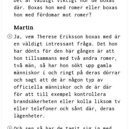
Det är väldigt viktigt hur de boxas
där.
Boxas hon med romer eller boxas
hon med fördomar mot romer?
Martin
Ja,
vem Therese Eriksson boxas med är
en väldigt intressant fråga.
Det hon
har dönts för den här gången är att
hon tillsammans med två andra romer,
två män,
så har hon sökt upp gamla
människor i
och ringt på deras dörrar
och sagt att de är någon typ av
officiella människor och de är där
för att till exempel kontrollera
brandsäkerheten eller kolla liksom tv
eller telefoner och sånt där,
deras
lägenheter.
Och sen så har de tagit sig in med