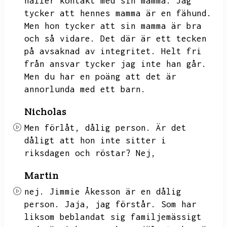
håller kontakt med sin mamma.
Jag
tycker att hennes mamma är en fähund.
Men hon tycker att sin mamma är bra
och så vidare.
Det där är ett tecken
på avsaknad av integritet.
Helt fri
från ansvar tycker jag inte han går.
Men du har en poäng att det är
annorlunda med ett barn.
Nicholas
Men förlåt,
dålig person.
Är det
dåligt att hon inte sitter i
riksdagen och röstar?
Nej,
Martin
nej.
Jimmie Åkesson är en dålig
person.
Jaja,
jag förstår.
Som har
liksom beblandat sig familjemässigt