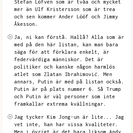
Stefan Löfven som är tvåa och mycket
mer än Ulf Kristersson som är trea
och sen kommer Ander Lööf och Jimmy
Åkesson.
Ja,
ni kan förstå.
Hallå?
Alla som är
med på den här listan,
kan man bara
säga för att förklara enkelt,
är
federvärdiga människor.
Det är
politiker och kanske någon harmlös
atlet som Zlatan Ibrahimović.
Men
annars,
Putin är med på listan också.
Putin är på plats nummer 6.
Så Trump
och Putin är väl personer som inte
framkallar extrema kvällningar.
Jag tycker Kim Jong-un är lite...
Jag
vet inte,
han har vissa kvaliteter.
Men i övrigt är det bara liksom Andy