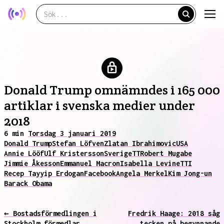
Donald Trump omnämndes i 165 000
artiklar i svenska medier under
2018
6 min
Torsdag 3 januari 2019
Donald Trump
Stefan Löfven
Zlatan Ibrahimovic
USA
Annie Lööf
Ulf Kristersson
Sverige
TT
Robert Mugabe
Jimmie Åkesson
Emmanuel Macron
Isabella Levine
TTI
Recep Tayyip Erdogan
Facebook
Angela Merkel
Kim Jong-un
Barack Obama
← Bostadsförmedlingen i
Fredrik Haage: 2018 såg
Stockholm förmedlar
tecken på begynnande