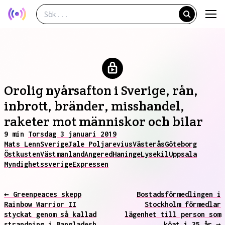
Orolig nyårsafton i Sverige, rån,
inbrott, bränder, misshandel,
raketer mot människor och bilar
9 min
Torsdag 3 januari 2019
Mats Lenn
Sverige
Jale Poljarevius
Västerås
Göteborg
Östkusten
Västmanland
Angered
Haninge
Lysekil
Uppsala
Myndighetssverige
Expressen
← Greenpeaces skepp
Bostadsförmedlingen i
Rainbow Warrior II
Stockholm förmedlar
styckat genom så kallad
lägenhet till person som
strandning i Bangladesh
köat i 35 år →