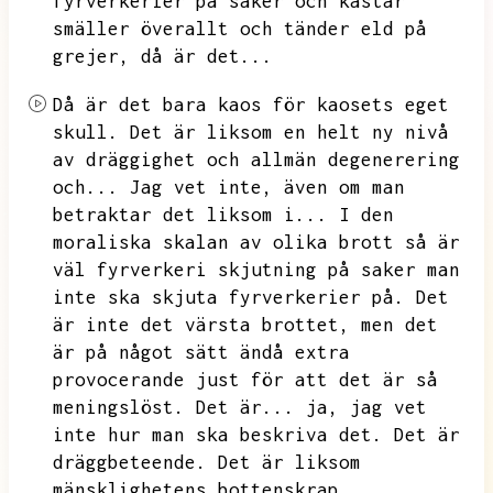
fyrverkerier på saker och kastar
smäller överallt och tänder eld på
grejer,
då är det...
Då är det bara kaos för kaosets eget
skull.
Det är liksom en helt ny nivå
av dräggighet och allmän degenerering
och...
Jag vet inte,
även om man
betraktar det liksom i...
I den
moraliska skalan av olika brott så är
väl fyrverkeri skjutning på saker man
inte ska skjuta fyrverkerier på.
Det
är inte det värsta brottet,
men det
är på något sätt ändå extra
provocerande just för att det är så
meningslöst.
Det är...
ja,
jag vet
inte hur man ska beskriva det.
Det är
dräggbeteende.
Det är liksom
mänsklighetens bottenskrap,