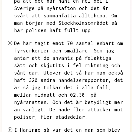
på att det har hänt en hel del i
Sverige på nyårsafton och det är
svårt att sammanfatta alltihopa.
Om
man börjar med Stockholmsområdet så
har polisen haft fullt upp.
De har tagit emot 70 samtal enbart om
fyrverkerier och smällare.
Som jag
antar att de använts på felaktiga
sätt och skjutits i fel riktning och
sånt där.
Utöver det så har man också
haft 320 andra händelserapporter,
det
är så jag tolkar det i alla fall,
mellan midnatt och 02.30.
på
nyårsnatten.
Och det är betydligt mer
än vanligt.
De hade fler attacker mot
poliser,
fler stadsdelar.
I Haninge så var det en man som blev