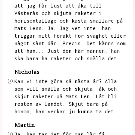
att jag får lust att åka till
Västerås och skjuta raketer i
horisontalläge och kasta smällare på
Mats Lenn.
Ja.
Jag vet inte,
han
triggar mitt förakt för svaghet eller
något sånt där.
Precis.
Det känns som
att han...
Just den här mannen,
han
ska bara ha raketer och smälla det.
Nicholas
Kan vi inte göra så nästa år?
Alla
som vill smälla och skjuta,
åk och
skjut raketer på Mats Len.
Låt bli
resten av landet.
Skjut bara på
honom,
han verkar ju kunna ta det.
Martin
Ja,
han tar det för man lär få