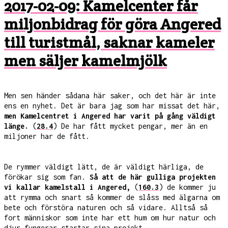
2017-02-09: Kamelcenter får
miljonbidrag för göra Angered
till turistmål, saknar kameler
men säljer kamelmjölk
Men sen händer sådana här saker, och det här är inte
ens en nyhet. Det är bara jag som har missat det här,
men Kamelcentret i Angered har varit på gång väldigt
länge.
(
28.4
) De har fått mycket pengar, mer än en
miljoner har de fått.
De rymmer väldigt lätt, de är väldigt härliga, de
förökar sig som fan.
Så att de här gulliga projekten
vi kallar kamelstall i Angered,
(
160.3
) de kommer ju
att rymma och snart så kommer de slåss med älgarna om
bete och förstöra naturen och så vidare. Alltså så
fort människor som inte har ett hum om hur natur och
djur fungerar startar sina projekt,