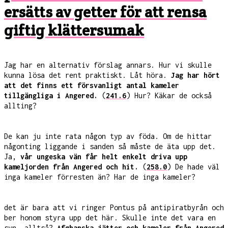
ersätts av getter för att rensa
giftig klättersumak
Jag har en alternativ förslag annars. Hur vi skulle
kunna lösa det rent praktiskt. Låt höra.
Jag har hört
att det finns ett försvanligt antal kameler
tillgängliga i Angered.
(
241.6
) Hur? Käkar de också
allting?
De kan ju inte rata någon typ av föda. Om de hittar
någonting liggande i sanden så måste de äta upp det.
Ja,
vår ungeska vän får helt enkelt driva upp
kameljorden från Angered och hit.
(
258.0
) De hade väl
inga kameler förresten än? Har de inga kameler?
det är bara att vi ringer Pontus på antipiratbyrån och
ber honom styra upp det här. Skulle inte det vara en
syn, alltså?
Afghanska jätter och kameler från Angered