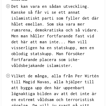
Det kan vara en sådan utveckling.
Kanske så får vi se ett annat
islamistiskt parti som fyller det där
hålet emellan.
Som ska vara mer
rumsrena,
demokratiska och så vidare.
Men man håller fortfarande fast vid
det här att man inte...
Man vill
visserligen ha en statskupp,
men en
oblodig statskupp.
Man försöker
fortfarande placera som icke-
våldsbejakande islamister.
Vilket de många,
alla från Per Wirtén
till Magid Navas,
alla hjälper till
att bygga upp den här uppenbart
lögnaktiga bilden av att det inte är
en extremt våldsam och terroristisk
rörelse.
De vill ju svart på vitt,