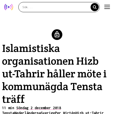
Islamistiska
organisationen Hizb
ut-Tahrir håller möte i
kommunägda Tensta
träff
11 min
Söndag 2 december 2018
Tensta
Nederländerna
Sverige
Per Wirtén
Hizb ut-Tahrir