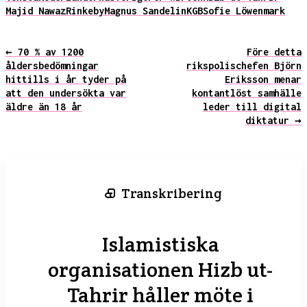
Majid Nawaz
Rinkeby
Magnus Sandelin
KGB
Sofie Löwenmark
← 70 % av 1200
Före detta
åldersbedömningar
rikspolischefen Björn
hittills i år tyder på
Eriksson menar
att den undersökta var
kontantlöst samhälle
äldre än 18 år
leder till digital
diktatur →
Transkribering
Islamistiska
organisationen Hizb ut-
Tahrir håller möte i