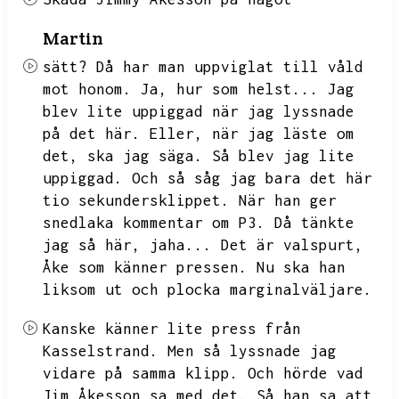
Martin
sätt?
Då har man uppviglat till våld
mot honom.
Ja,
hur som helst...
Jag
blev lite uppiggad när jag lyssnade
på det här.
Eller,
när jag läste om
det,
ska jag säga.
Så blev jag lite
uppiggad.
Och så såg jag bara det här
tio sekundersklippet.
När han ger
snedlaka kommentar om P3.
Då tänkte
jag så här,
jaha...
Det är valspurt,
Åke som känner pressen.
Nu ska han
liksom ut och plocka marginalväljare.
Kanske känner lite press från
Kasselstrand.
Men så lyssnade jag
vidare på samma klipp.
Och hörde vad
Jim Åkesson sa med det.
Så han sa att