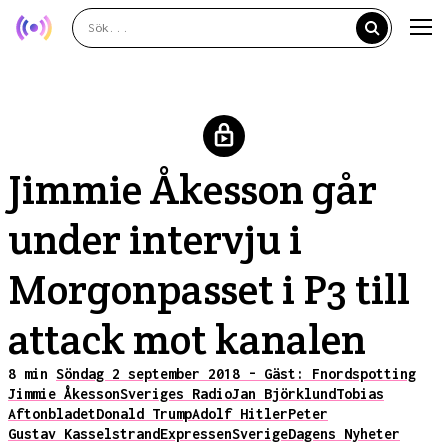
Jimmie Åkesson går
under intervju i
Morgonpasset i P3 till
attack mot kanalen
8 min
Söndag 2 september 2018 - Gäst: Fnordspotting
Jimmie Åkesson
Sveriges Radio
Jan Björklund
Tobias
Aftonbladet
Donald Trump
Adolf Hitler
Peter
Gustav Kasselstrand
Expressen
Sverige
Dagens Nyheter