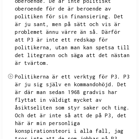
oberoende.
De är inte politiskt
oberoende för de är beroende av
politiken för sin finansiering.
Det
är ju sant,
men på sätt och vis är
problemet ännu värre än så.
Därför
att P3 är inte ett redskap för
politikerna,
utan man kan spetsa till
det litegrann och säga att det nästan
är tvärtom.
Politikerna är ett verktyg för P3.
P3
är ju sig själv en kommandohöjd.
Det
är där man sedan 1968 gradvis har
flyttat in väldigt mycket av
åsiktseliten som styr saker och ting.
Och det är inte så att de på P3,
det
här är min personliga
konspirationsteori i alla fall,
jag
tror inte att de som jobbar på P3