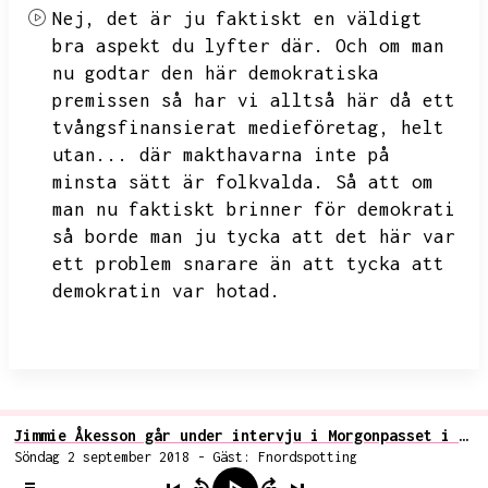
Nej,
det är ju faktiskt en väldigt
bra aspekt du lyfter där.
Och om man
nu godtar den här demokratiska
premissen så har vi alltså här då ett
tvångsfinansierat medieföretag,
helt
utan...
där makthavarna inte på
minsta sätt är folkvalda.
Så att om
man nu faktiskt brinner för demokrati
så borde man ju tycka att det här var
ett problem snarare än att tycka att
demokratin var hotad.
Jimmie Åkesson går under intervju i Morgonpasset i P3 till attack mot kanalen
Söndag 2 september 2018 - Gäst: Fnordspotting