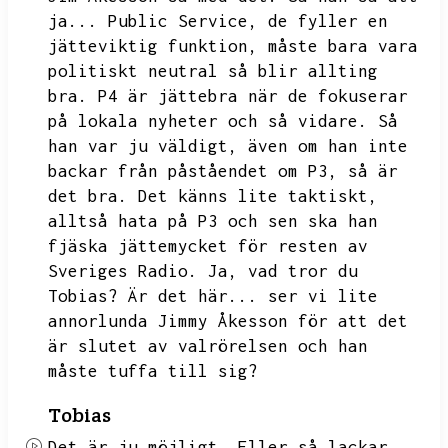
ja...
Public Service,
de fyller en
jätteviktig funktion,
måste bara vara
politiskt neutral så blir allting
bra.
P4 är jättebra när de fokuserar
på lokala nyheter och så vidare.
Så
han var ju väldigt,
även om han inte
backar från påståendet om P3,
så är
det bra.
Det känns lite taktiskt,
alltså hata på P3 och sen ska han
fjäska jättemycket för resten av
Sveriges Radio.
Ja,
vad tror du
Tobias?
Är det här...
ser vi lite
annorlunda Jimmy Åkesson för att det
är slutet av valrörelsen och han
måste tuffa till sig?
Tobias
Det är ju möjligt.
Eller så lackar