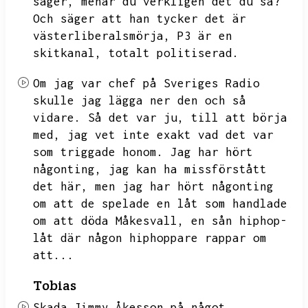
säger,
menar du verkligen det du sa?
Och säger att han tycker det är
västerliberalsmörja,
P3 är en
skitkanal,
totalt politiserad.
Om jag var chef på Sveriges Radio
skulle jag lägga ner den och så
vidare.
Så det var ju,
till att börja
med,
jag vet inte exakt vad det var
som triggade honom.
Jag har hört
någonting,
jag kan ha missförstått
det här,
men jag har hört någonting
om att de spelade en låt som handlade
om att döda Måkesvall,
en sån hiphop-
låt där någon hiphoppare rappar om
att...
Tobias
Skada Jimmy Åkesson på något