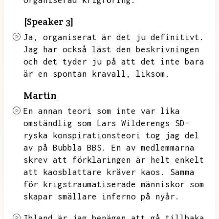
organiserad krigföring.
[Speaker 3]
Ja,
organiserat är det ju definitivt.
Jag har också läst den beskrivningen
och det tyder ju på att det inte bara
är en spontan kravall,
liksom.
Martin
En annan teori som inte var lika
omständlig som Lars Wilderengs SD-
ryska konspirationsteori tog jag del
av på Bubbla BBS.
En av medlemmarna
skrev att förklaringen är helt enkelt
att kaosblattare kräver kaos.
Samma
för krigstraumatiserade människor som
skapar smällare inferno på nyår.
Ibland är jag benägen att gå tillbaka