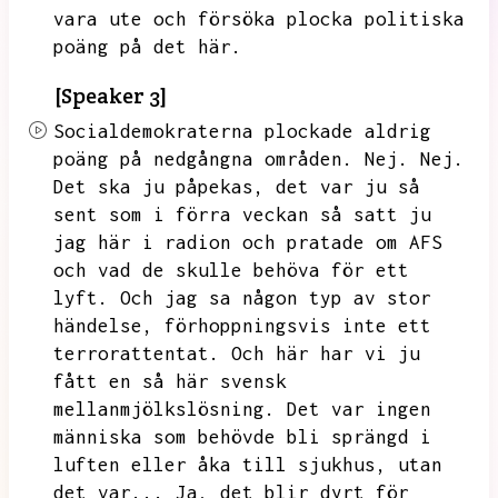
vara ute och försöka plocka politiska
poäng på det här.
[Speaker 3]
Socialdemokraterna plockade aldrig
poäng på nedgångna områden.
Nej.
Nej.
Det ska ju påpekas,
det var ju så
sent som i förra veckan så satt ju
jag här i radion och pratade om AFS
och vad de skulle behöva för ett
lyft.
Och jag sa någon typ av stor
händelse,
förhoppningsvis inte ett
terrorattentat.
Och här har vi ju
fått en så här
svensk
mellanmjölkslösning.
Det var ingen
människa som behövde bli sprängd i
luften eller åka till sjukhus,
utan
det var...
Ja,
det blir dyrt för