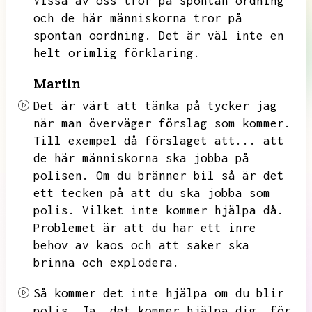
Vissa av oss tror på spontan ordning
och de här människorna tror på
spontan oordning.
Det är väl inte en
helt orimlig förklaring.
Martin
Det är värt att tänka på tycker jag
när man överväger förslag som kommer.
Till exempel då förslaget att...
att
de här människorna ska jobba på
polisen.
Om du bränner bil så är det
ett tecken på att du ska jobba som
polis.
Vilket inte kommer hjälpa då.
Problemet är att du har ett inre
behov av kaos och att saker ska
brinna och explodera.
Så kommer det inte hjälpa om du blir
polis.
Ja,
det kommer hjälpa dig,
för