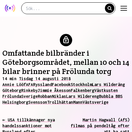
Omfattande bilbränder i
Göteborgsområdet, mellan 10 och 14
bilar brinner på Frölunda torg
14 min
Tisdag 14 augusti 2018
Annie Lööf
AFA
Ryssland
Facebook
Stockholm
Lars Wilderäng
Göteborg
Rinkeby
Jimmie Åkesson
Falkenberg
Västkusten
Frölunda
Sverige
Robban
Niklas
Lars Wildereng
Bubbla BBS
Helsingborg
Svensson
Trollhättan
Mann
Västsverige
← USA tillkännager nya
Martin Hagwall (AfS)
handelssanktioner mot
filmas på pendeltåg efter
Ryssland efter
att ha satt