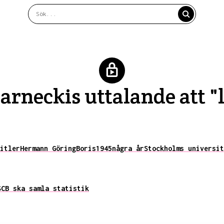
arneckis uttalande att "l
itler
Hermann Göring
Boris
1945
några år
Stockholms universit
SCB ska samla statistik