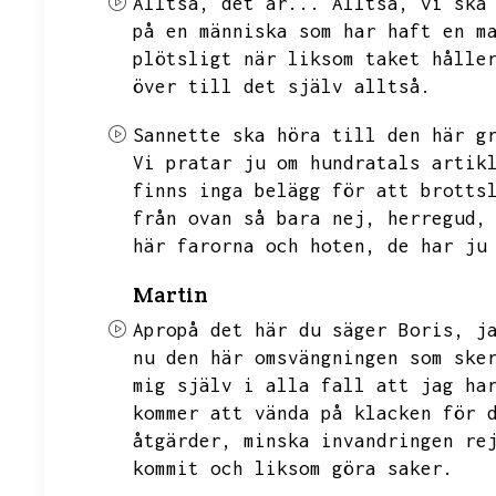
Alltså,
det är...
Alltså,
vi ska
på en människa som har haft en m
plötsligt när liksom taket hålle
över till det själv alltså.
Sannette ska höra till den här g
Vi pratar ju om hundratals artik
finns inga belägg för att brotts
från ovan så bara nej,
herregud,
här farorna och hoten,
de har ju
Martin
Apropå det här du säger Boris,
j
nu den här omsvängningen som ske
mig själv i alla fall att jag ha
kommer att vända på klacken för 
åtgärder,
minska invandringen re
kommit och liksom göra saker.