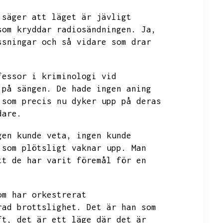
 säger att läget är jävligt
som kryddar radiosändningen.
Ja,
ssningar och så vidare som drar
fessor i kriminologi vid
 på sängen.
De hade ingen aning
 som precis nu dyker upp på deras
dare.
gen kunde veta,
ingen kunde
 som plötsligt vaknar upp.
Man
tt de har varit föremål för en
om har orkestrerat
rad brottslighet.
Det är han som
ft,
det är ett läge där det är