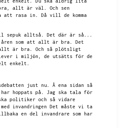
helt enkelt.
Du ska aldrig lita
bra,
allt är väl.
Och sen
å att rasa in.
Då vill de komma
ll sepuk alltså.
Det där är så...
 åren som att allt är bra.
Det
allt är bra.
Och så plötsligt
lever i miljön,
de utsätts för de
elt enkelt.
sdebatten just nu.
Å ena sidan så
 har hoppats på.
Jag ska tala för
ska politiker och så vidare
 med invandringen
Det måste vi ta
illbaka en del invandrare som har