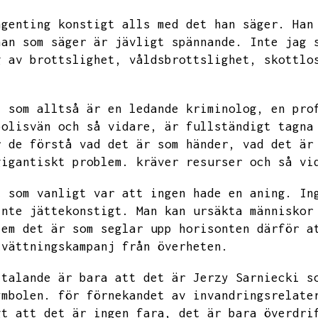
ngenting konstigt alls med det han säger.
Han
han som säger är jävligt spännande.
Inte jag 
g av brottslighet,
våldsbrottslighet,
skottlo
,
som alltså är en ledande kriminolog,
en pro
polisvän och så vidare,
är fullständigt tagna
r de förstå vad det är som händer,
vad det är
gigantiskt problem.
kräver resurser och så vi
t som vanligt var att ingen hade en aning.
In
inte jättekonstigt.
Man kan ursäkta människor
lem det är som seglar upp horisonten därför a
tvättningskampanj från överheten.
ttalande är bara att det är Jerzy Sarniecki s
ymbolen.
för förnekandet av invandringsrelate
gt att det är ingen fara,
det är bara överdri