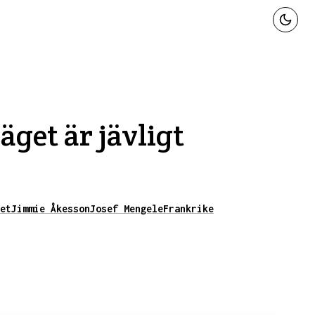
äget är jävligt
et
Jimmie Åkesson
Josef Mengele
Frankrike