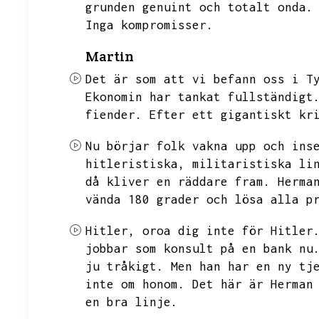
grunden genuint och totalt onda.
Inga kompromisser.
Martin
Det är som att vi befann oss i T
Ekonomin har tankat fullständigt
fiender.
Efter ett gigantiskt kr
Nu börjar folk vakna upp och ins
hitleristiska,
militaristiska li
då kliver en räddare fram.
Herma
vända 180 grader och lösa alla p
Hitler,
oroa dig inte för Hitler
jobbar som konsult på en bank nu
ju tråkigt.
Men han har en ny tj
inte om honom.
Det här är Herman
en bra linje.