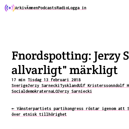
Arkiv
Ämnen
Podcasts
Radio
Logga in
Fnordspotting: Jerzy S
allvarligt" märkligt
17 min
Tisdag 13 februari 2018
Sverige
Jerzy Sarnecki
Tyskland
Ulf Kristersson
Adolf H
Socialdemokraterna
LO
Jerzy Sarniecki
← Vänsterpartiets partikongress röstar igenom att 
över etnisk tillhörighet