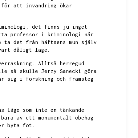
 för att invandring ökar
iminologi,
det finns ju inget
tta professor i kriminologi när
e ta det från häftsens mun själv
värt dåligt läge.
verraskning.
Alltså herregud
lle så skulle Jerzy Sanecki göra
ar sig i forskning och framsteg
ns läge som inte en tänkande
 bara av ett monumentalt obehag
er byta fot.