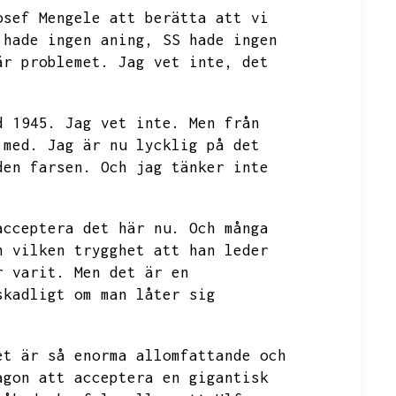
osef Mengele att berätta att vi
 hade ingen aning,
SS hade ingen
är problemet.
Jag vet inte,
det
d 1945.
Jag vet inte.
Men från
 med.
Jag är nu lycklig på det
den farsen.
Och jag tänker inte
acceptera det här nu.
Och många
h vilken trygghet att han leder
r varit.
Men det är en
skadligt om man låter sig
et är så enorma allomfattande och
ågon att acceptera en gigantisk