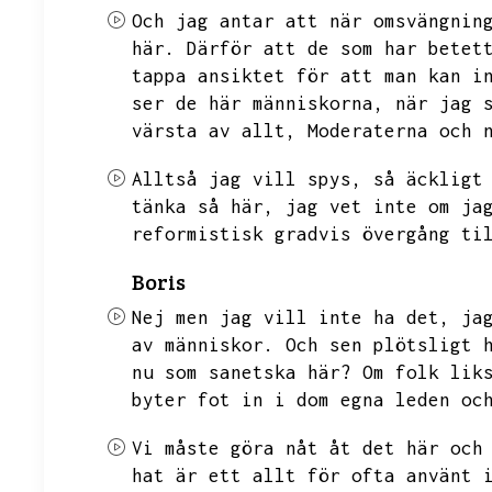
Och jag antar att när omsvängnin
här.
Därför att de som har betet
tappa ansiktet för att man kan i
ser de här människorna,
när jag 
värsta av allt,
Moderaterna och 
Alltså jag vill spys,
så äckligt
tänka så här,
jag vet inte om ja
reformistisk gradvis övergång ti
Boris
Nej men jag vill inte ha det,
ja
av människor.
Och sen plötsligt 
nu som sanetska här?
Om folk lik
byter fot in i dom egna leden oc
Vi måste göra nåt åt det här och
hat är ett allt för ofta använt 