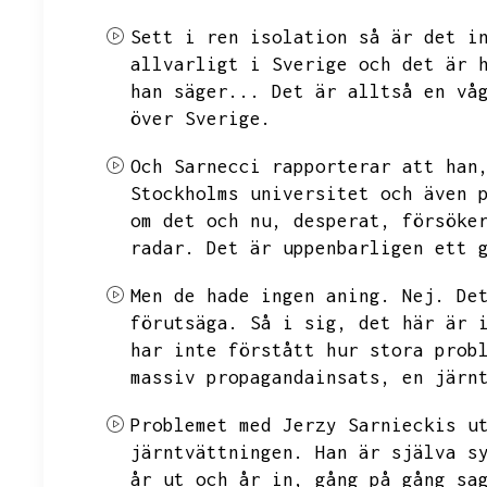
Sett i ren isolation så är det i
allvarligt i Sverige och det är 
han säger...
Det är alltså en vå
över Sverige.
Och Sarnecci rapporterar att han
Stockholms universitet och även 
om det och nu,
desperat,
försöke
radar.
Det är uppenbarligen ett 
Men de hade ingen aning.
Nej.
De
förutsäga.
Så i sig,
det här är 
har inte förstått hur stora prob
massiv propagandainsats,
en järn
Problemet med Jerzy Sarnieckis u
järntvättningen.
Han är själva s
år ut och år in,
gång på gång
sa