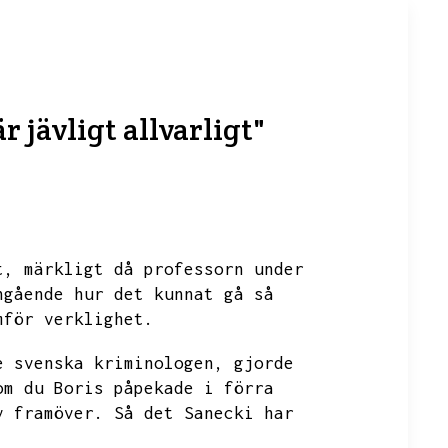
r jävligt allvarligt"
t,
märkligt då professorn under
ngående hur det kunnat gå så
mför verklighet.
e svenska kriminologen,
gjorde
om du Boris påpekade i förra
v framöver.
Så det Sanecki har