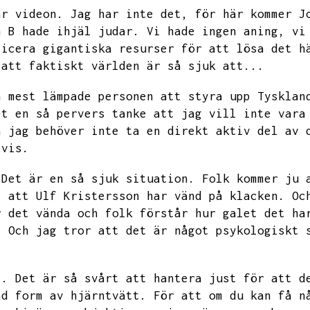
är videon.
Jag har inte det,
för här kommer J
n B hade ihjäl judar.
Vi hade ingen aning,
vi
licera gigantiska resurser för att lösa det h
 att faktiskt världen är så sjuk att...
n mest lämpade personen att styra upp Tysklan
et en så pervers tanke att jag vill inte vara
å jag behöver inte ta en direkt aktiv del av 
tvis.
Det är en så sjuk situation.
Folk kommer ju 
t att Ulf Kristersson har vänd på klacken.
Oc
r det vända och folk förstår hur galet det ha
.
Och jag tror att det är något psykologiskt 
..
Det är så svårt att hantera just för att d
ad form av hjärntvätt.
För att om du kan få n