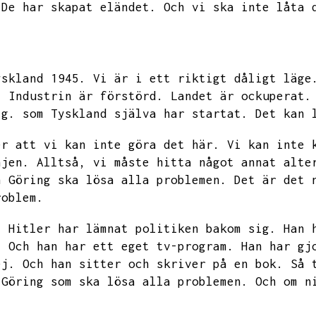
De har skapat eländet.
Och vi ska inte låta 
yskland 1945.
Vi är i ett riktigt dåligt läge
.
Industrin är förstörd.
Landet är ockuperat.
ig.
som Tyskland själva har startat.
Det kan 
er att vi kan inte göra det här.
Vi kan inte 
njen.
Alltså,
vi måste hitta något annat alte
n Göring ska lösa alla problemen.
Det är det 
roblem.
.
Hitler har lämnat politiken bakom sig.
Han 
.
Och han har ett eget tv-program.
Han har gj
ej.
Och han sitter och skriver på en bok.
Så 
 Göring som ska lösa alla problemen.
Och om n