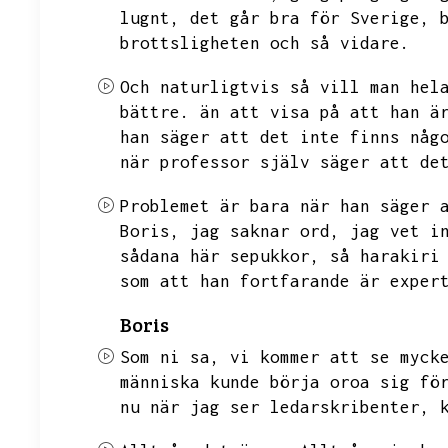
lugnt,
det går bra för Sverige,
brottsligheten och så vidare.
Och naturligtvis så vill man hel
bättre.
än att visa på att han ä
han säger att det inte finns någ
när professor själv säger att de
Problemet är bara när han säger 
Boris,
jag saknar ord,
jag vet i
sådana här sepukkor,
så harakiri
som att han fortfarande är exper
Boris
Som ni sa,
vi kommer att se myck
människa kunde börja oroa sig fö
nu när jag ser ledarskribenter,