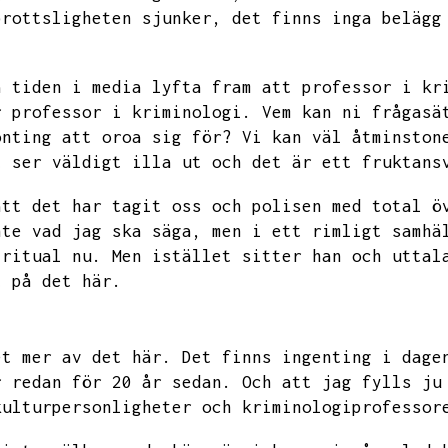
brottsligheten sjunker,
det finns inga belägg
a tiden i media lyfta fram att professor i kr
r professor i kriminologi.
Vem kan ni frågasä
onting att oroa sig för?
Vi kan väl åtminston
t ser väldigt illa ut och det är ett fruktans
att det har tagit oss och polisen med total ö
nte vad jag ska säga,
men i ett rimligt samhä
 ritual nu.
Men istället sitter han och uttal
t på det här.
et mer av det här.
Det finns ingenting i dage
r redan för 20 år sedan.
Och att jag fylls ju
kulturpersonligheter och kriminologiprofessor