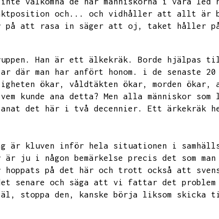
 inte välkomna de här människorna i våra led 
aktposition och...
och vidhåller att allt är 
r på att rasa in säger att oj,
taket håller p
ruppen.
Han är ett älkekräk.
Borde hjälpas ti
lar där man har anfört honom.
i de senaste 20
ligheten ökar,
våldtäkten ökar,
morden ökar,
vem kunde ana detta?
Men alla människor som 
 anat det här i två decennier.
Ett ärkekräk h
ag är kluven inför hela situationen i samhäll
r är ju i någon bemärkelse precis det som man
r hoppats på det här och trott också att sven
det senare och säga att vi fattar det problem
jäl,
stoppa den,
kanske börja liksom skicka t