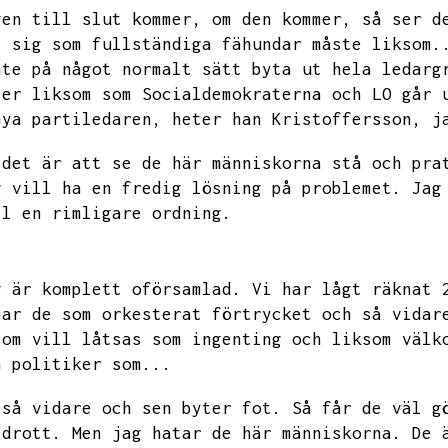
gen till slut kommer,
om den kommer,
så ser d
t sig som fullständiga fähundar måste liksom.
nte på något normalt sätt byta ut hela ledarg
ser liksom som Socialdemokraterna och LO går 
nya partiledaren,
heter han Kristoffersson,
j
 det är att se de här människorna stå och pra
g vill ha en fredig lösning på problemet.
Jag
ll en rimligare ordning.
g är komplett oförsamlad.
Vi har lågt räknat 
har de som orkesterat förtrycket och så vidar
som vill låtsas som ingenting och liksom välk
h politiker som...
 så vidare och sen byter fot.
Så får de väl g
idrott.
Men jag hatar de här människorna.
De 