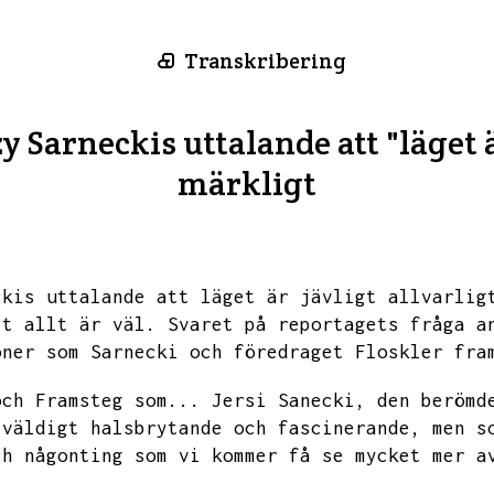
Transkribering
 Sarneckis uttalande att "läget ä
märkligt
ckis uttalande att läget är jävligt allvarlig
tt allt är väl.
Svaret på reportagets fråga a
oner som Sarnecki och föredraget Floskler fra
och Framsteg som...
Jersi Sanecki,
den berömd
 väldigt halsbrytande och fascinerande,
men s
ch någonting som vi kommer få se mycket mer a