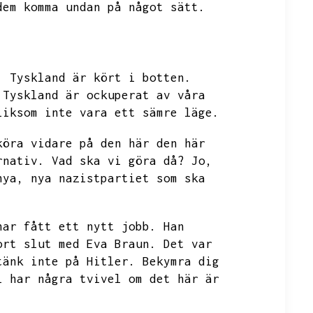
dem komma undan på något sätt.
.
Tyskland är kört i botten.
Tyskland är ockuperat av våra
liksom inte vara ett sämre läge.
köra vidare på den här den här
rnativ.
Vad ska vi göra då?
Jo,
nya,
nya nazistpartiet som ska
har fått ett nytt jobb.
Han
ort slut med Eva Braun.
Det var
tänk inte på Hitler.
Bekymra dig
i har några tvivel om det här är