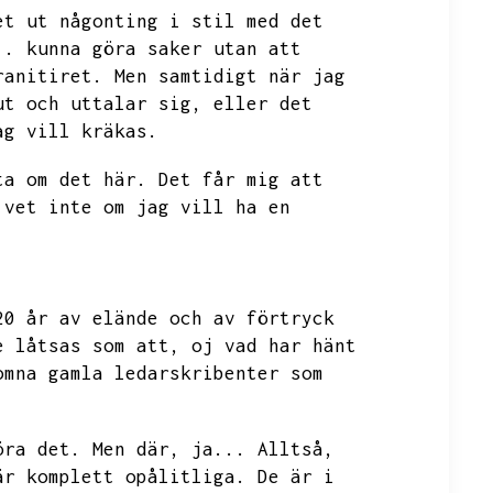
et ut någonting i stil med det
..
kunna göra saker utan att
ranitiret.
Men samtidigt när jag
ut och uttalar sig,
eller det
ag vill kräkas.
ta om det här.
Det får mig att
 vet inte om jag vill ha en
20 år av elände och av förtryck
e låtsas som att,
oj
vad har hänt
omna gamla ledarskribenter som
öra det.
Men där,
ja...
Alltså,
är komplett opålitliga.
De är i