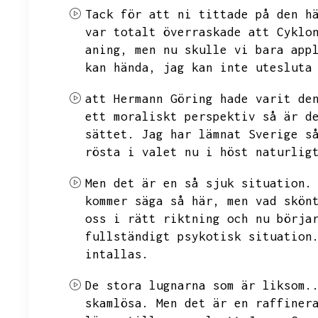
Tack för att ni tittade på den h
var totalt överraskade att Cyklo
aning,
men nu skulle vi bara app
kan hända,
jag kan inte utesluta
att Hermann Göring hade varit de
ett moraliskt perspektiv så är d
sättet.
Jag har lämnat Sverige s
rösta i valet nu i höst naturlig
Men det är en så sjuk situation.
kommer säga så här,
men vad skön
oss i rätt riktning och nu börja
fullständigt psykotisk situation
intallas.
De stora lugnarna som är liksom.
skamlösa.
Men det är en raffiner