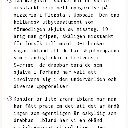
Två matgäster skadas när de skjuts i
misstänkt kriminell uppgörelse på
pizzeria i Flogsta i Uppsala.
Den ena
holländsk utbytesstudent som
förmodligen skjuts av misstag.
19-
årig man gripen,
skäligen misstänkt
för försök till mord.
Det brukar
sägas ibland att de här skjutningarna
som ständigt ökar i frekvens i
Sverige,
de drabbar bara de som
själva i förhand har valt att
involvera sig i den undervärlden och
diverse uppgörelser.
Känslan är lite grann ibland när man
har fått prata om det att det är ändå
ingen som egentligen är oskyldig som
drabbas.
Ibland har vi en ökänd
socialdemokratisk politiker.
Jag