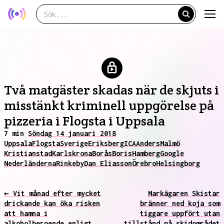
Två matgäster skadas när de skjuts i
misstänkt kriminell uppgörelse på
pizzeria i Flogsta i Uppsala
7 min
Söndag 14 januari 2018
Uppsala
Flogsta
Sverige
Eriksberg
ICA
Anders
Malmö
Kristianstad
Karlskrona
Borås
Boris
Hamberg
Google
Nederländerna
Rinkeby
Dan Eliasson
Örebro
Helsingborg
← Vit månad efter mycket
Markägaren Skistar
drickande kan öka risken
bränner ned koja som
att hamna i
tiggare uppfört utan
alkoholberoende enligt
tillstånd på skidområdet