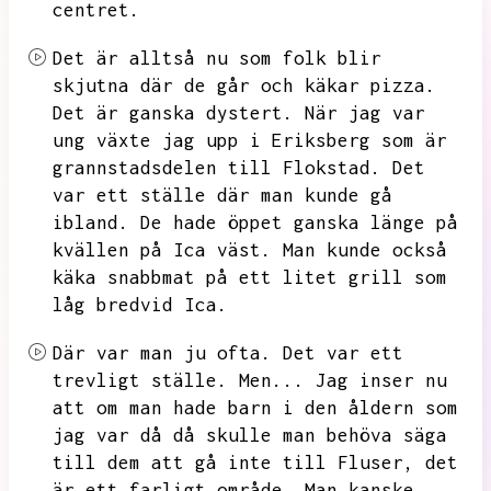
centret.
Det är alltså nu som folk blir
skjutna där de går och käkar pizza.
Det är ganska dystert.
När jag var
ung växte jag upp i Eriksberg som är
grannstadsdelen till Flokstad.
Det
var ett ställe där man kunde gå
ibland.
De hade öppet ganska länge på
kvällen på Ica väst.
Man kunde också
käka snabbmat på ett litet grill som
låg bredvid Ica.
Där var man ju ofta.
Det var ett
trevligt ställe.
Men...
Jag inser nu
att om man hade barn i den åldern som
jag var då då skulle man behöva säga
till dem att gå inte till Fluser,
det
är ett farligt område.
Man kanske