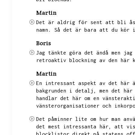
Martin
Det är aldrig för sent att bli å
namn.
Så det är bara att du kör 
Boris
Jag tänkte göra det ändå men jag
retroaktiv blockning av den här 
Martin
En intressant aspekt av det här 
bakgrunden i detalj,
men det här
handlar det här om en vänsterakt
vänsterorganisationer och inkorp
Det påminner lite om hur man anv
det mest intressanta här,
att vi
blocklistor direkt på statens of