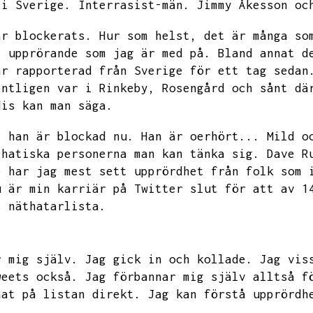
 i Sverige.
Interrasist-män.
Jimmy Åkesson oc
ar blockerats.
Hur som helst,
det är många so
t upprörande som jag är med på.
Bland annat d
ar rapporterad från Sverige för ett tag sedan
entligen var i Rinkeby,
Rosengård och sånt dä
dis kan man säga.
t han är blockad nu.
Han är oerhört...
Mild o
thatiska personerna man kan tänka sig.
Dave R
e har jag mest sett upprördhet från folk som 
u är min karriär på Twitter slut för att av 1
s näthatarlista.
r mig själv.
Jag gick in och kollade.
Jag vis
weets också.
Jag förbannar mig själv alltså f
nat på listan direkt.
Jag kan förstå upprördh