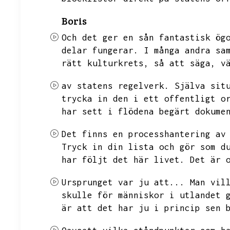
Boris
Och det ger en sån fantastisk ög
delar fungerar.
I många andra sa
rätt kulturkrets,
så att säga,
v
av statens regelverk.
Själva sit
trycka in den i ett offentligt o
har sett i flödena begärt dokume
Det finns en processhantering av
Tryck in din lista och gör som d
har följt det här livet.
Det är 
Ursprunget var ju att...
Man vil
skulle för människor i utlandet 
är att det har ju i princip sen 