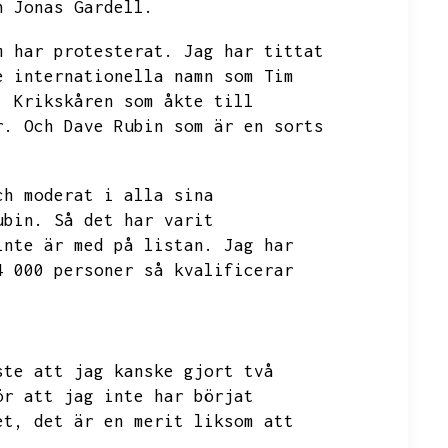
h Jonas Gardell.
m har protesterat.
Jag har tittat
e internationella namn som Tim
.
Krikskåren som åkte till
r.
Och Dave Rubin som är en sorts
ch moderat i alla sina
ubin.
Så det har varit
inte är med på listan.
Jag har
4 000 personer så kvalificerar
ste att jag kanske gjort två
ör att jag inte har börjat
et,
det är en merit liksom att