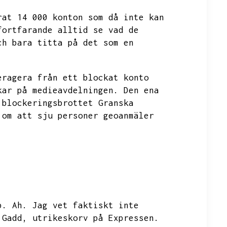
rat 14 000 konton som då inte kan
fortfarande alltid se vad de
ch bara titta på det som en
eragera från ett blockat konto
kar på medieavdelningen.
Den ena
 blockeringsbrottet Granska
 om att sju personer geoanmäler
p.
Ah.
Jag vet faktiskt inte
 Gadd,
utrikeskorv på Expressen.