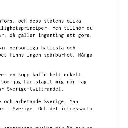
nförs.
och dess statens olika
tlighetsprinciper.
Men tillhör du
er,
då gäller ingenting att göra.
sin personliga hatlista och
Det finns ingen spårbarhet.
Många
ver en kopp kaffe helt enkelt.
 som jag har slagit mig när jag
är Sverige-twittrandet.
e och arbetande Sverige.
Man
ör i Sverige.
Och det intressanta