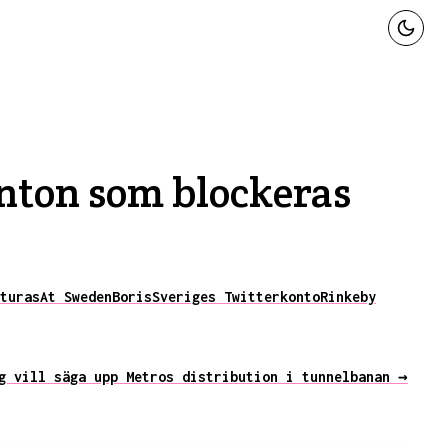
onton som blockeras
turas
At Sweden
Boris
Sveriges Twitterkonto
Rinkeby
g vill säga upp Metros distribution i tunnelbanan →