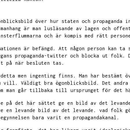
onblicksbild över hur staten och propaganda i
mmanhang är man lusläsande av lagen och offen
änsterflummarna och är kompis med rätt person
uationen är befängd.
Att någon person kan ta 
rgans propaganda-twitter och blocka ut folk.
nt på när besluten tas.
 detta men ingenting finns.
Man har bestämt ö
u vill.
Väldigt bra ögonblicksbild.
Det andra
om man går tillbaka till ursprunget för det h
le på det här sättet ge en bild av det levand
ge en levande bild av det levande.
vad folk g
begynnelsen bara varit en propagandakanal.