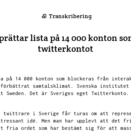
Transkribering
prättar lista på 14 000 konton s
twitterkontot
ta på 14 000 konton som blockeras från intera
 förbättrat samtalsklimat.
Svenska institutet
At Sweden.
Det är Sveriges eget Twitterkonto.
a twittrare i Sverige får turas om att repres
ntressant idé.
Men man har upplevt att det fr
et fria ordet som har bestämt sig för att mas