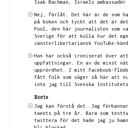
Isak Bachman,
Israels ambassadör
Nej,
förlåt.
Det här är de som h
på boken och tyckt att det är de
Pool,
den här journalisten som v
Sverige för att kolla hur det eg
vänsterlibertariansk YouTube-kän
Han har också ironiserat över at
uppfattningar.
En av de minst nä
upprördhet.
I mitt Facebook-flöd
fått folk som säger så här att n
inte jag till Svenska Institutet
Boris
Jag kan förstå det.
Jag förbanna
tweets på tre år.
Bara som testt
twittera för det hade jag ju ham
bli blockad.