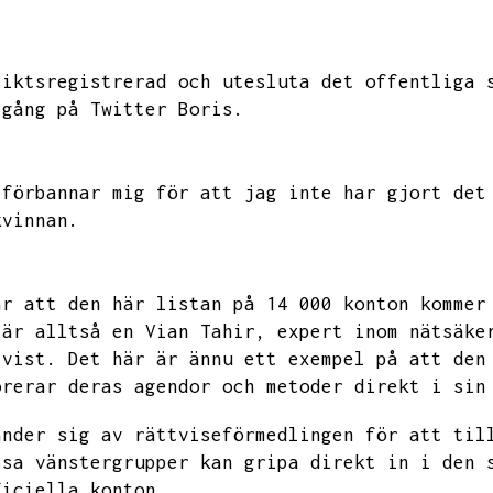
siktsregistrerad och utesluta det offentliga 
igång på Twitter Boris.
 förbannar mig för att jag inte har gjort det
kvinnan.
är att den här listan på 14 000 konton kommer
 är alltså en Vian Tahir,
expert inom nätsäke
ivist.
Det här är ännu ett exempel på att den
orerar deras agendor och metoder direkt i sin
änder sig av rättviseförmedlingen för att til
ssa vänstergrupper kan gripa direkt in i den 
ficiella konton.