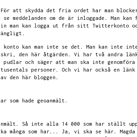
För att skydda det fria ordet har man blocke
n se meddelanden om de är inloggade.
Man kan 
 in man kan logga ut från sitt Twitterkonto o
gängligt.
t konto kan man inte se det.
Man kan inte int
askri,
den här åtgärden.
Vi har två andra län
t pudlar och säger att man ska inte genomföra
tusentals personer.
Och vi har också en länk
 av den här bloggen.
var som hade geoanmält.
anmält.
Så inte alla 14 000 som har ställt up
ska många som har...
Ja,
vi ska se här.
Magda