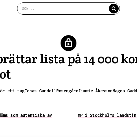
prättar lista på 14 000 k
ot
ör ett tag
Jonas Gardell
Rosengård
Jimmie Åkesson
Magda Gadd
döms som autentiska av
MP i Stockholms landstin