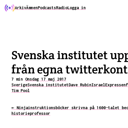
Arkiv
Ämnen
Podcasts
Radio
Logga in
Svenska institutet up
från egna twitterkont
7 min
Onsdag 17 maj 2017
Sverige
Svenska institutet
Dave Rubin
Israel
Expressen
f
Tim Pool
← Ninjainstruktionsböcker skrivna på 1600-talet be
historieprofessor