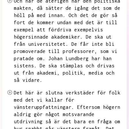
Och när de återigen har den politiska
makten,
då sätter de igång det som de
höll på med innan.
Och det de gör så
fort de kommer undan med det är till
exempel att fördriva exempelvis
högersinnade akademiker.
De ska ut
från universitetet.
De får inte bli
promoverade till professorer,
som vi
pratade om.
Johan Lundberg har han
sistens.
De ska stämplas och drivas
ut från akademi,
politik,
media och
så vidare.
Det här är slutna verkstäder för folk
med det vi kallar för
vänsteruppfattningar.
Eftersom högern
aldrig gör något motsvarande
utdrivning så är det bara en fråga om
hur snabbt går vänstern framåt.
Det