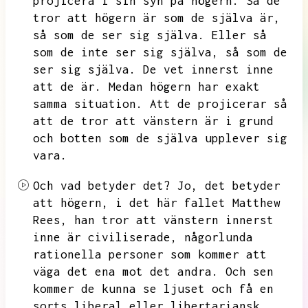
projicera i sin syn på högern.
Så de
tror att högern är som de själva är,
så som de ser sig själva.
Eller så
som de inte ser sig själva,
så som de
ser sig själva.
De vet innerst inne
att de är.
Medan högern har exakt
samma situation.
Att de projicerar så
att de tror att vänstern är i grund
och botten som de själva upplever sig
vara.
Och vad betyder det?
Jo,
det betyder
att högern,
i det här fallet Matthew
Rees,
han tror att vänstern innerst
inne är civiliserade,
någorlunda
rationella personer som kommer att
väga det ena mot det andra.
Och sen
kommer de kunna se ljuset och få en
sorts liberal eller libertariansk