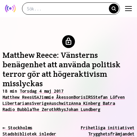
Matthew Reece: Vänsterns
benägenhet att använda politisk
terror gör att högeraktivism
misslyckas
18 min
Torsdag 4 maj 2017
Matthew Rees
USA
Jimmie Åkesson
Boris
IRS
Stefan Löfven
Libertarians
Sverige
Auschwitz
Anna Kinberg Batra
Radio Bubbla
The Zeroth
Rhys
Johan Lundberg
← Stockholms
Frihetliga initiativet
Stadsbibliotek inleder
Trygghetsfrämjandet