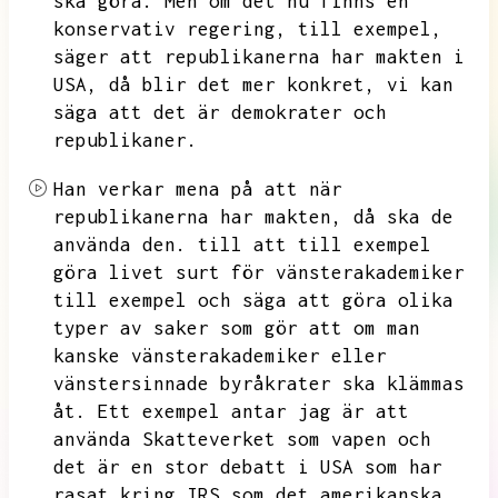
ska göra.
Men om det nu finns en
konservativ regering,
till exempel,
säger att republikanerna har makten i
USA,
då blir det mer konkret,
vi kan
säga att det är demokrater och
republikaner.
Han verkar mena på att när
republikanerna har makten,
då ska de
använda den.
till att till exempel
göra livet surt för vänsterakademiker
till exempel och säga att göra olika
typer av saker som gör att om man
kanske vänsterakademiker eller
vänstersinnade byråkrater ska klämmas
åt.
Ett exempel antar jag är att
använda Skatteverket som vapen och
det är en stor debatt i USA som har
rasat kring IRS som det amerikanska