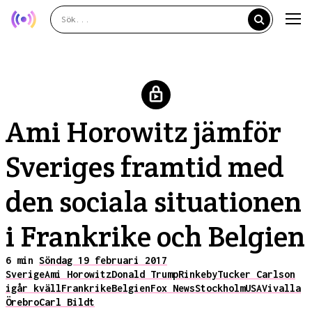
Ami Horowitz jämför
Sveriges framtid med
den sociala situationen
i Frankrike och Belgien
6 min
Söndag 19 februari 2017
Sverige
Ami Horowitz
Donald Trump
Rinkeby
Tucker Carlson
igår kväll
Frankrike
Belgien
Fox News
Stockholm
USA
Vivalla
Örebro
Carl Bildt