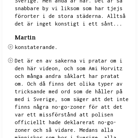
Sverige.
Men ändå är här.
Det är så
snabbare by vi liksom som har tjejs
förorter i de stora städerna.
Alltså
det är inget konstigt i ett sånt...
Martin
konstaterande.
Det är en av sakerna vi pratar om i
den här videon,
och som Ami Horvitz
och många andra såklart har pratat
om.
Och då finns det olika typer av
tricksande med ord som de håller på
med i Sverige,
som säger att det inte
finns några no-go-zoner för att det
var ett missförstånd att polisen
officiellt hade deklarerat no-go-
zoner och så vidare.
Medans alla
människor som bor i Sverige,
alla