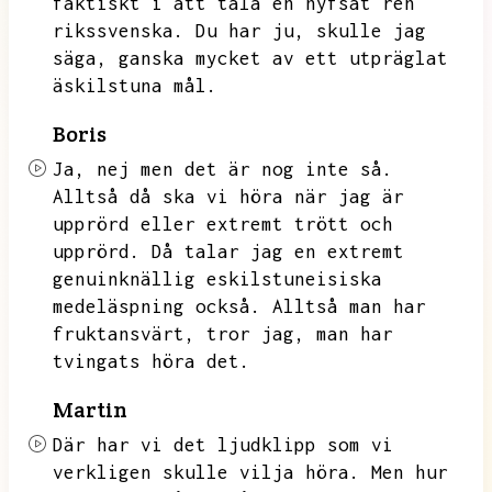
faktiskt i att tala en hyfsat ren
rikssvenska.
Du har ju,
skulle jag
säga,
ganska mycket av ett utpräglat
äskilstuna mål.
Boris
Ja,
nej men det är nog inte så.
Alltså då ska vi höra när jag är
upprörd eller extremt trött och
upprörd.
Då talar jag en extremt
genuinknällig eskilstuneisiska
medeläspning också.
Alltså man har
fruktansvärt,
tror jag,
man har
tvingats höra det.
Martin
Där har vi det ljudklipp som vi
verkligen skulle vilja höra.
Men hur