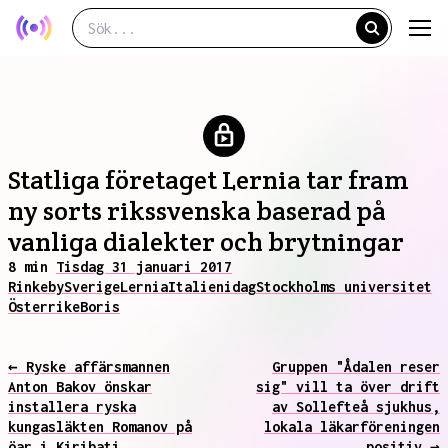
Statliga företaget Lernia tar fram
ny sorts rikssvenska baserad på
vanliga dialekter och brytningar
8 min
Tisdag 31 januari 2017
Rinkeby
Sverige
Lernia
Italien
idag
Stockholms universitet
Österrike
Boris
← Ryske affärsmannen
Gruppen "Ådalen reser
Anton Bakov önskar
sig" vill ta över drift
installera ryska
av Sollefteå sjukhus,
kungasläkten Romanov på
lokala läkarföreningen
öar i Kiribati
positiv →