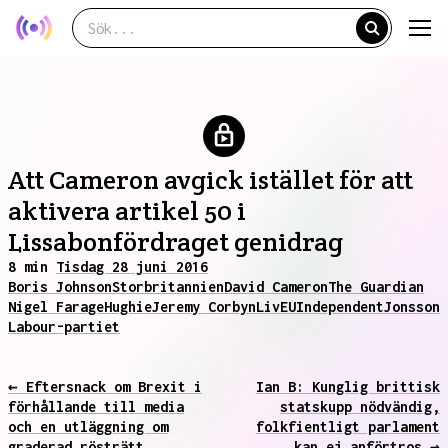
Att Cameron avgick istället för att
aktivera artikel 50 i
Lissabonfördraget genidrag
8 min
Tisdag 28 juni 2016
Boris Johnson
Storbritannien
David Cameron
The Guardian
Nigel Farage
Hughie
Jeremy Corbyn
Liv
EU
Independent
Jonsson
Labour-partiet
← Eftersnack om Brexit i
Ian B: Kunglig brittisk
förhållande till media
statskupp nödvändig,
och en utläggning om
folkfientligt parlament
graderad rösträtt
kan ej anförtros →