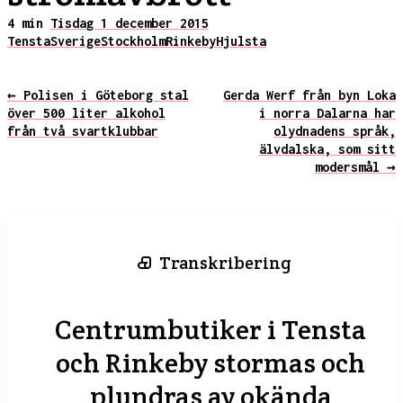
4 min
Tisdag 1 december 2015
Tensta
Sverige
Stockholm
Rinkeby
Hjulsta
← Polisen i Göteborg stal
Gerda Werf från byn Loka
över 500 liter alkohol
i norra Dalarna har
från två svartklubbar
olydnadens språk,
älvdalska, som sitt
modersmål →
Transkribering
Centrumbutiker i Tensta
och Rinkeby stormas och
plundras av okända