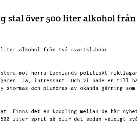
g stal över 500 liter alkohol frå
 liter alkohol från två svartklubbar.
astera mot norra Lapplands politiskt riktlaga
ägaren.
Ja,
intressant.
Och vi hade en till h
by stormas och plundras av okända gärning som
rat.
Finns det en koppling mellan de här nyhe
 500 liter sprit så blir det sedan väldigt sv