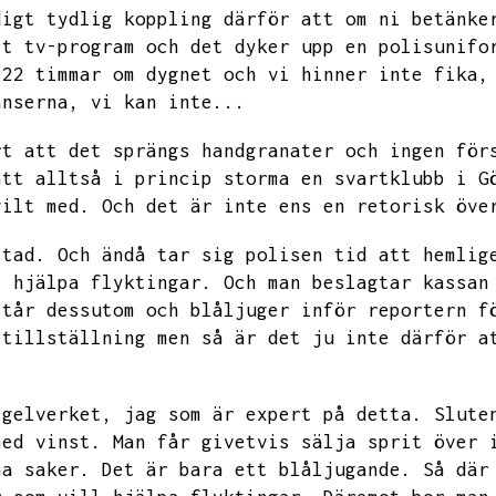
digt tydlig koppling därför att om ni betänke
tt tv-program och det dyker upp en polisunifo
 22 timmar om dygnet och vi hinner inte fika,
änserna,
vi kan inte...
rt att det sprängs handgranater och ingen för
att alltså i princip storma en svartklubb i G
vilt med.
Och det är inte ens en retorisk öve
stad.
Och ändå tar sig polisen tid att
hemlig
t hjälpa flyktingar.
Och man beslagtar kassan
står dessutom och blåljuger inför reportern f
 tillställning men så är det ju inte därför a
egelverket,
jag som är expert på detta.
Slute
med vinst.
Man får givetvis sälja sprit över 
na saker.
Det är bara ett blåljugande.
Så där