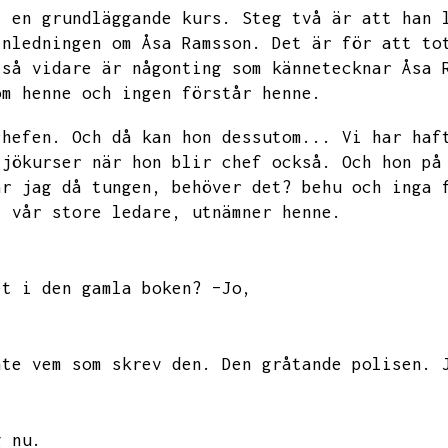
t en grundläggande kurs.
Steg två är att han 
inledningen om Åsa Ramsson.
Det är för att to
 så vidare är någonting som kännetecknar Åsa 
om henne och ingen förstår henne.
chefen.
Och då kan hon dessutom...
Vi har haf
ljökurser när hon blir chef också.
Och hon på
ar jag då tungen,
behöver det?
behu och inga 
,
vår store ledare,
utnämner henne.
et i den gamla boken?
–Jo,
nte vem som skrev den.
Den gråtande polisen.
g nu.