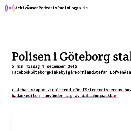
Arkiv
Ämnen
Podcasts
Radio
Logga in
Polisen i Göteborg sta
5 min
Tisdag 1 december 2015
Facebook
Göteborg
Rinkeby
igår
Norrland
Stefan Löfven
Åsa
← 4chan skapar viraltrend där IS-terroristernas hu
badankediton, använder sig av #allahuquackbar