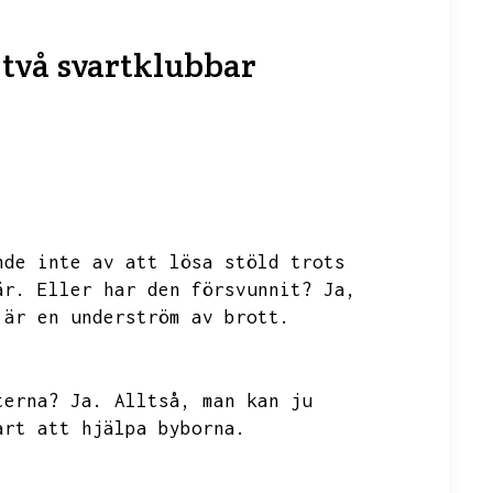
n två svartklubbar
nde inte av att lösa stöld trots
är.
Eller har den försvunnit?
Ja,
 är en underström av brott.
terna?
Ja.
Alltså,
man kan ju
årt att hjälpa byborna.