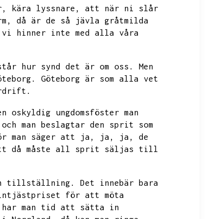
r,
kära lyssnare,
att när ni slår
rm,
då är de så jävla gråtmilda
vi hinner inte med alla våra
står hur synd det är om oss.
Men
öteborg.
Göteborg är som alla vet
rdrift.
en oskyldig ungdomsföster man
 och man beslagtar den sprit som
ör man säger att ja,
ja,
ja,
de
tt då måste all sprit säljas till
n tillställning.
Det innebär bara
intjästpriset för att möta
 har man tid att sätta in