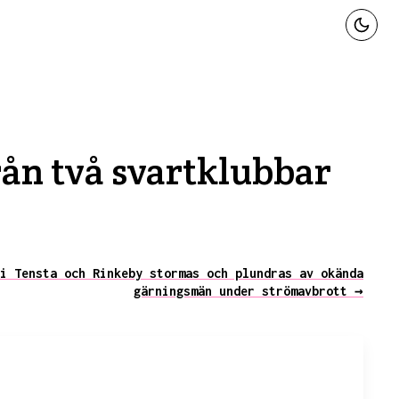
från två svartklubbar
i Tensta och Rinkeby stormas och plundras av okända
gärningsmän under strömavbrott →