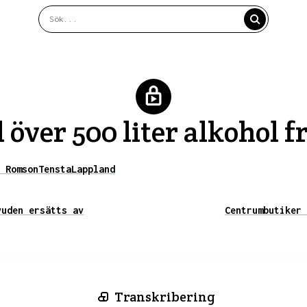
l över 500 liter alkohol 
 Romson
Tensta
Lappland
vuden ersätts av
Centrumbutiker 
Transkribering