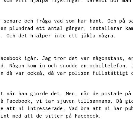
r som vill hjälpa flyktingar.
Däremot bor man
r senare och fråga vad som har hänt.
Och på s
ken plundrad ett antal gånger,
installerar ka
t.
Och det hjälper inte ett jäkla några.
Facebook igår.
Jag tror det var någonstans,
e
ld.
Någon kom in och snodde en mobiltelefon.
en då var också,
då var polisen fullstättigt 
kt när han gjorde det.
Men,
när de postade på
på Facebook,
vi tar sjuven tillsammans.
Då gi
te att ni intresserade.
Vad bra att ni har pu
hint med att de sitter på Facebook.