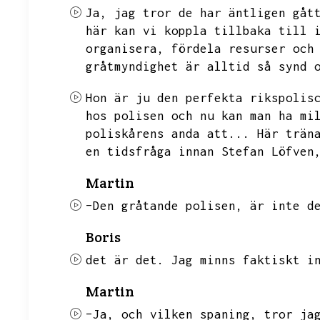
Ja,
jag tror de har äntligen gåt
här kan vi koppla tillbaka till 
organisera,
fördela resurser och
gråtmyndighet är alltid så synd 
Hon är ju den perfekta rikspolis
hos polisen och nu kan man ha mi
poliskårens anda att...
Här trän
en tidsfråga innan Stefan Löfven
Martin
–Den gråtande polisen,
är inte d
Boris
det är det.
Jag minns faktiskt i
Martin
–Ja,
och vilken spaning,
tror ja