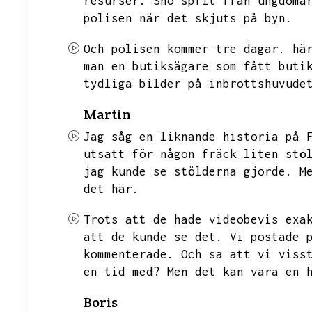
resurser.
Sno sprit från ungdoma
polisen när det skjuts på byn.
Och polisen kommer tre dagar.
hä
man en butiksägare som fått buti
tydliga bilder på inbrottshuvude
Martin
Jag såg en liknande historia på 
utsatt för någon fräck liten stö
jag kunde se stölderna gjorde.
M
det här.
Trots att de hade videobevis exa
att de kunde se det.
Vi postade 
kommenterade.
Och sa att vi viss
en tid med?
Men det kan vara en 
Boris