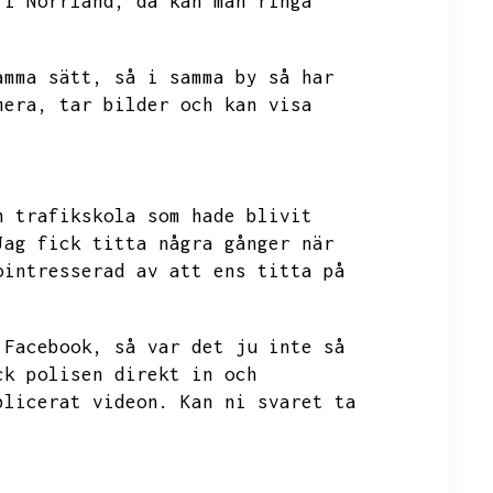
 i Norrland,
då kan man ringa
amma sätt,
så i samma by så har
mera,
tar bilder och kan visa
n trafikskola som hade blivit
Jag fick titta några gånger när
ointresserad av att ens titta på
 Facebook,
så var det ju inte så
ck polisen direkt in och
blicerat videon.
Kan ni svaret ta