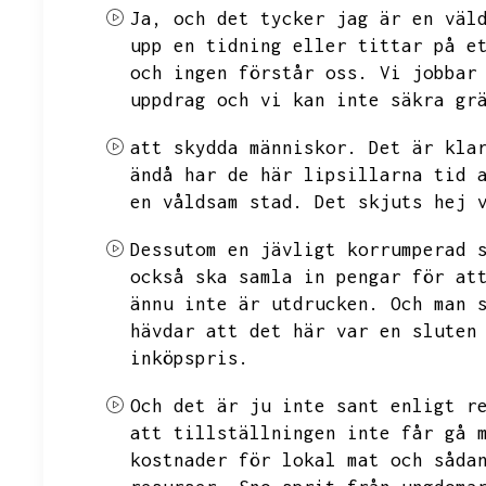
Ja,
och det tycker jag är en väl
upp en tidning eller tittar på e
och ingen förstår oss.
Vi jobbar
uppdrag och vi kan inte säkra gr
att skydda människor.
Det är kla
ändå har de här lipsillarna tid 
en våldsam stad.
Det skjuts hej 
Dessutom en jävligt korrumperad 
också ska samla in pengar för at
ännu inte är utdrucken.
Och man 
hävdar att det här var en sluten
inköpspris.
Och det är ju inte sant enligt r
att tillställningen inte får gå 
kostnader för lokal mat och såda