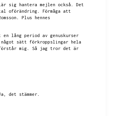
lär sig hantera mejlen också.
Det
tal oförändring.
Förmåga att
Romsson.
Plus hennes
t en lång period av genuskurser
 något sätt förkroppslingar hela
förstår mig.
Så jag tror det är
Ja,
det stämmer.