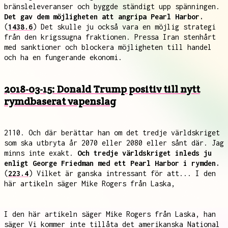
bränsleleveranser och byggde ständigt upp spänningen.
Det gav dem möjligheten att angripa Pearl Harbor.
(
1438.6
) Det skulle ju också vara en möjlig strategi
från den krigssugna fraktionen. Pressa Iran stenhårt
med sanktioner och blockera möjligheten till handel
och ha en fungerande ekonomi.
2018-03-15: Donald Trump positiv till nytt
rymdbaserat vapenslag
2110. Och där berättar han om det tredje världskriget
som ska utbryta år 2070 eller 2080 eller sånt där. Jag
minns inte exakt.
Och tredje världskriget inleds ju
enligt George Friedman med ett Pearl Harbor i rymden.
(
223.4
) Vilket är ganska intressant för att... I den
här artikeln säger Mike Rogers från Laska,
I den här artikeln säger Mike Rogers från Laska, han
säger Vi kommer inte tillåta det amerikanska National