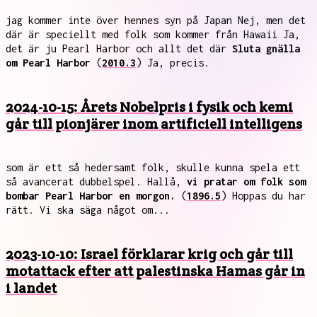
jag kommer inte över hennes syn på Japan Nej, men det
där är speciellt med folk som kommer från Hawaii Ja,
det är ju Pearl Harbor och allt det där
Sluta gnälla
om Pearl Harbor
(
2010.3
) Ja, precis.
2024-10-15: Årets Nobelpris i fysik och kemi
går till pionjärer inom artificiell intelligens
som är ett så hedersamt folk, skulle kunna spela ett
så avancerat dubbelspel. Hallå,
vi pratar om folk som
bombar Pearl Harbor en morgon.
(
1896.5
) Hoppas du har
rätt. Vi ska säga något om...
2023-10-10: Israel förklarar krig och går till
motattack efter att palestinska Hamas går in
i landet