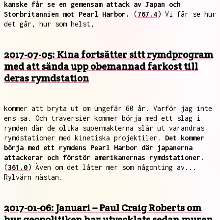
kanske får se en gemensam attack av Japan och
Storbritannien mot Pearl Harbor.
(
767.4
) Vi får se hur
det går, hur som helst,
2017-07-05: Kina fortsätter sitt rymdprogram
med att sända upp obemannad farkost till
deras rymdstation
kommer att bryta ut om ungefär 60 år. Varför jag inte
ens sa. Och traversier kommer börja med ett slag i
rymden där de olika supermakterna slår ut varandras
rymdstationer med kinetiska projektiler.
Det kommer
börja med ett rymdens Pearl Harbor där japanerna
attackerar och förstör amerikanernas rymdstationer.
(
361.0
) Även om det låter mer som någonting av...
Rylvärn nästan.
2017-01-06: Januari – Paul Craig Roberts om
hur geopolitiken har utvecklats sedan muren