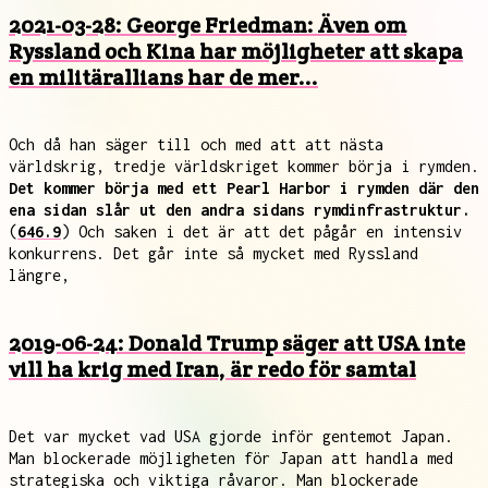
2021-03-28: George Friedman: Även om
Ryssland och Kina har möjligheter att skapa
en militärallians har de mer...
Och då han säger till och med att att nästa
världskrig, tredje världskriget kommer börja i rymden.
Det kommer börja med ett Pearl Harbor i rymden där den
ena sidan slår ut den andra sidans rymdinfrastruktur.
(
646.9
) Och saken i det är att det pågår en intensiv
konkurrens. Det går inte så mycket med Ryssland
längre,
2019-06-24: Donald Trump säger att USA inte
vill ha krig med Iran, är redo för samtal
Det var mycket vad USA gjorde inför gentemot Japan.
Man blockerade möjligheten för Japan att handla med
strategiska och viktiga råvaror. Man blockerade