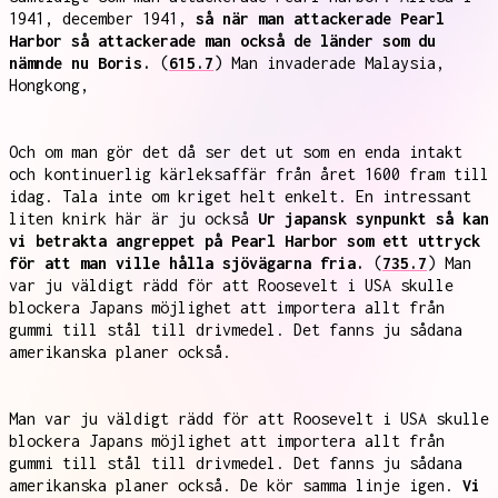
1941, december 1941,
så när man attackerade Pearl
Harbor så attackerade man också de länder som du
nämnde nu Boris.
(
615.7
) Man invaderade Malaysia,
Hongkong,
Och om man gör det då ser det ut som en enda intakt
och kontinuerlig kärleksaffär från året 1600 fram till
idag. Tala inte om kriget helt enkelt. En intressant
liten knirk här är ju också
Ur japansk synpunkt så kan
vi betrakta angreppet på Pearl Harbor som ett uttryck
för att man ville hålla sjövägarna fria.
(
735.7
) Man
var ju väldigt rädd för att Roosevelt i USA skulle
blockera Japans möjlighet att importera allt från
gummi till stål till drivmedel. Det fanns ju sådana
amerikanska planer också.
Man var ju väldigt rädd för att Roosevelt i USA skulle
blockera Japans möjlighet att importera allt från
gummi till stål till drivmedel. Det fanns ju sådana
amerikanska planer också. De kör samma linje igen.
Vi