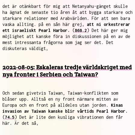
det är otänkbart för mig att Netanyahu-gänget skulle
ha ägnat de senaste tio åren åt att bygga starkare och
starkare relationer med Arabvärlden. För att sen bara
vaska allting. på en sån här grej,
att ni orkestrerar
ett israeliskt Pearl Harbor.
(
868.2
) Det här ger mig
möjlighet att kanske föra in diskussionen på en av de
mest intressanta frågorna som jag ser det. Det
diskuteras väldigt,
2022-08-05: Eskaleras tredje världskriget med
nya fronter i Serbien och Taiwan?
Och sedan givetvis Taiwan, Taiwan-konflikten som
blåser upp. Alltså en ny front närmare mitten av
Europa och en front på alldeles utan jorden.
Kinas
invasion av Taiwan kanske blir vårtids Pearl Harbor.
(
74.5
) Det är lite den kusliga vibrationen den får
här. Är det så,