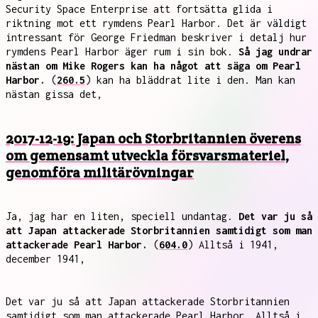
Security Space Enterprise att fortsätta glida i
riktning mot ett rymdens Pearl Harbor. Det är väldigt
intressant för George Friedman beskriver i detalj hur
rymdens Pearl Harbor äger rum i sin bok.
Så jag undrar
nästan om Mike Rogers kan ha något att säga om Pearl
Harbor.
(
260.5
) kan ha bläddrat lite i den. Man kan
nästan gissa det,
2017-12-19: Japan och Storbritannien överens
om gemensamt utveckla försvarsmateriel,
genomföra militärövningar
Ja, jag har en liten, speciell undantag.
Det var ju så
att Japan attackerade Storbritannien samtidigt som man
attackerade Pearl Harbor.
(
604.0
) Alltså i 1941,
december 1941,
Det var ju så att Japan attackerade Storbritannien
samtidigt som man attackerade Pearl Harbor. Alltså i