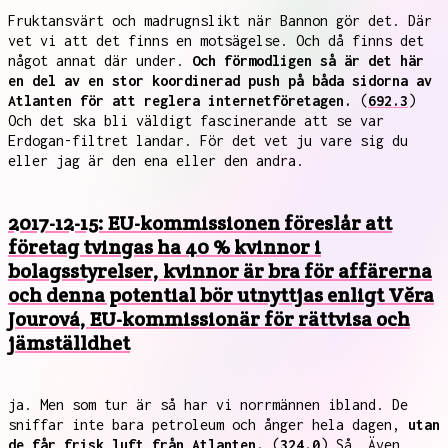
Fruktansvärt och madrugnslikt när Bannon gör det. Där
vet vi att det finns en motsägelse. Och då finns det
något annat där under.
Och förmodligen så är det här
en del av en stor koordinerad push på båda sidorna av
Atlanten för att reglera internetföretagen.
(
692.3
)
Och det ska bli väldigt fascinerande att se var
Erdogan-filtret landar. För det vet ju vare sig du
eller jag är den ena eller den andra.
2017-12-15: EU-kommissionen föreslår att
företag tvingas ha 40 % kvinnor i
bolagsstyrelser, kvinnor är bra för affärerna
och denna potential bör utnyttjas enligt Vĕra
Jourová, EU-kommissionär för rättvisa och
jämställdhet
ja. Men som tur är så har vi norrmännen ibland. De
sniffar inte bara petroleum och ånger hela dagen,
utan
de får frisk luft från Atlanten.
(
324.0
) Så. Även