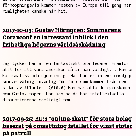
förhoppningsvis kommer resten av Europa till gang när
rimligheten kanske når hit.
2017-10-03: Gustav Hörngren: Sommarens
Coraxconf en intressant inblick i den
frihetliga högerns världsåskådning
Jag tycker han är en fantastiskt bra ledare. Framför
allt för att vara amerikan så är han väldigt... Han är
karismatisk och djupsinnig.
Han har en intensionsdjup
som är väldigt ovanlig för folk som kommer från den
sidan av Atlanten.
(
610.6
) Han har alla de egenskaper
som Gustav säger. Han kan ha de här intellektuella
diskussionerna samtidigt som...
2017-09-25: EU:s "online-skatt" för stora bolag
baserat på omsättning istället för vinst stöter
på patrull