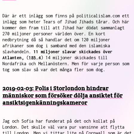
Där är ett inlägg som finns på politicalislam.com ett
inlägg som heter Tears of Jihad Jihads tårar. Och här
kommer den fram till att Jihad har dödat sammanlagt
270 miljoner personer världen över. En kort
nedbrytning då så handlar det om 120 miljoner
afrikaner som dog i samband med den islamiska
slavhandeln.
11 miljoner slavar skickades över
Atlanten,
(
185.4
) 14 miljoner skickades till
Nordafrika och Mellanöstern. Men för varje person som
tog som slav så var det många fler som dog.
2019-02-03: Polis i Storlondon hindrar
människor som försöker dölja ansiktet för
ansiktsigenkänningskameror
Jag och Sofia har funderat på det och kollat på
London. Det skulle väl vara pur vansinne att flytta
till London. Men vi tittar lite på Cornwall som är det