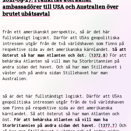
ambassadörer till USA och Australien över
brutet ubåtsavtal
från ett amerikanskt perspektiv, så är det här
fullständigt logiskt. Därför att USAs geopolitiska
intressen utgår från de två världshaven som finns på
respektive sida av det amerikanska kärnlandet.
Så att
österut så har man Atlanten och öst.
(
1372.8
) För att
behärska Atlanten så vill man ha Storbritannien på
andra sidan det havet. Och så har man Stillehavet i
väster och på andra sidan Stillehavet har man
Australien.
så är det här fullständigt logiskt. Därför att USAs
geopolitiska intressen utgår från de två världshaven
som finns på respektive sida av det amerikanska
kärnlandet. Så att österut så har man Atlanten och
öst.
För att behärska Atlanten så vill man ha
Storbritannien på andra sidan det havet.
(
1377.7
) Och