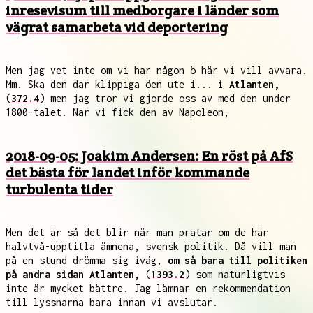
inresevisum till medborgare i länder som
vägrat samarbeta vid deportering
Men jag vet inte om vi har någon ö här vi vill avvara.
Mm. Ska den där klippiga öen ute i...
i Atlanten,
(
372.4
) men jag tror vi gjorde oss av med den under
1800-talet. När vi fick den av Napoleon,
2018-09-05: Joakim Andersen: En röst på AfS
det bästa för landet inför kommande
turbulenta tider
Men det är så det blir när man pratar om de här
halvtvå-upptitla ämnena, svensk politik. Då vill man
på en stund drömma sig iväg,
om så bara till politiken
på andra sidan Atlanten,
(
1393.2
) som naturligtvis
inte är mycket bättre. Jag lämnar en rekommendation
till lyssnarna bara innan vi avslutar.