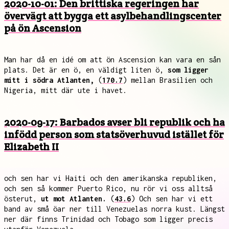
2020-10-01: Den brittiska regeringen har
övervägt att bygga ett asylbehandlingscenter
på ön Ascension
Man har då en idé om att ön Ascension kan vara en sån
plats. Det är en ö, en väldigt liten ö,
som ligger
mitt i södra Atlanten,
(
170.7
) mellan Brasilien och
Nigeria, mitt där ute i havet.
2020-09-17: Barbados avser bli republik och ha
infödd person som statsöverhuvud istället för
Elizabeth II
och sen har vi Haiti och den amerikanska republiken,
och sen så kommer Puerto Rico, nu rör vi oss alltså
österut,
ut mot Atlanten.
(
43.6
) Och sen har vi ett
band av små öar ner till Venezuelas norra kust. Längst
ner där finns Trinidad och Tobago som ligger precis