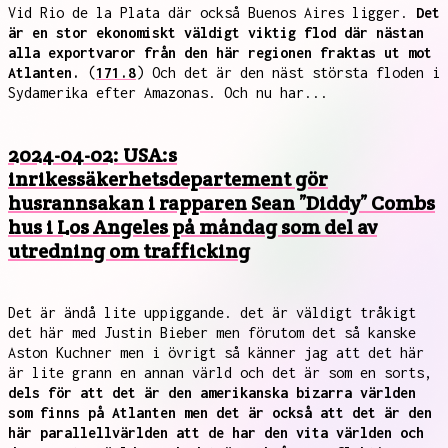
Vid Rio de la Plata där också Buenos Aires ligger.
Det
är en stor ekonomiskt väldigt viktig flod där nästan
alla exportvaror från den här regionen fraktas ut mot
Atlanten.
(
171.8
) Och det är den näst största floden i
Sydamerika efter Amazonas. Och nu har...
2024-04-02: USA:s
inrikessäkerhetsdepartement gör
husrannsakan i rapparen Sean ”Diddy” Combs
hus i Los Angeles på måndag som del av
utredning om trafficking
Det är ändå lite uppiggande. det är väldigt tråkigt
det här med Justin Bieber men förutom det så kanske
Aston Kuchner men i övrigt så känner jag att det här
är lite grann en annan värld och det är som en sorts,
dels för att det är den amerikanska bizarra världen
som finns på Atlanten men det är också att det är den
här parallellvärlden att de har den vita världen och