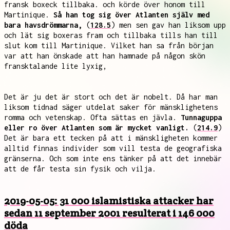
fransk boxeck tillbaka. och körde över honom till
Martinique.
Så han tog sig över Atlanten själv med
bara havsdrömmarna,
(
128.5
) men sen gav han liksom upp
och lät sig boxeras fram och tillbaka tills han till
slut kom till Martinique. Vilket han sa från början
var att han önskade att han hamnade på någon skön
fransktalande lite lyxig,
Det är ju det är stort och det är nobelt. Då har man
liksom tidnad säger utdelat saker för mänsklighetens
romma och vetenskap. Ofta sättas en jävla.
Tunnaguppa
eller ro över Atlanten som är mycket vanligt.
(
214.9
)
Det är bara ett tecken på att i mänskligheten kommer
alltid finnas individer som vill testa de geografiska
gränserna. Och som inte ens tänker på att det innebär
att de får testa sin fysik och vilja.
2019-05-05: 31 000 islamistiska attacker har
sedan 11 september 2001 resulterat i 146 000
döda