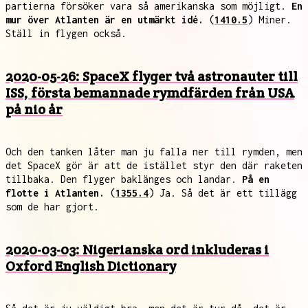
partierna försöker vara så amerikanska som möjligt.
En
mur över Atlanten är en utmärkt idé.
(
1410.5
) Miner.
Ställ in flygen också.
2020-05-26: SpaceX flyger två astronauter till
ISS, första bemannade rymdfärden från USA
på nio år
Och den tanken låter man ju falla ner till rymden, men
det SpaceX gör är att de istället styr den där raketen
tillbaka. Den flyger baklänges och landar.
På en
flotte i Atlanten.
(
1355.4
) Ja. Så det är ett tillägg
som de har gjort.
2020-03-03: Nigerianska ord inkluderas i
Oxford English Dictionary