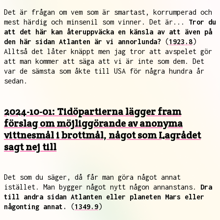
Det är frågan om vem som är smartast, korrumperad och
mest härdig och minsenil som vinner. Det är...
Tror du
att det här kan återuppväcka en känsla av att även på
den här sidan Atlanten är vi annorlunda?
(
1923.8
)
Alltså det låter knäppt men jag tror att avspelet gör
att man kommer att säga att vi är inte som dem. Det
var de sämsta som åkte till USA för några hundra år
sedan.
2024-10-01: Tidöpartierna lägger fram
förslag om möjliggörande av anonyma
vittnesmål i brottmål, något som Lagrådet
sagt nej till
Det som du säger, då får man göra något annat
istället. Man bygger något nytt någon annanstans.
Dra
till andra sidan Atlanten eller planeten Mars eller
någonting annat.
(
1349.9
)