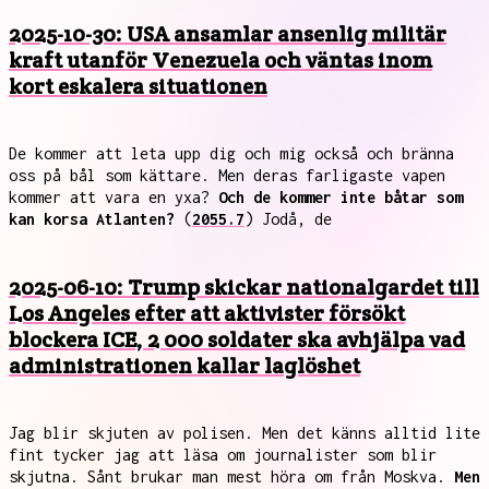
2025-10-30: USA ansamlar ansenlig militär
kraft utanför Venezuela och väntas inom
kort eskalera situationen
De kommer att leta upp dig och mig också och bränna
oss på bål som kättare. Men deras farligaste vapen
kommer att vara en yxa?
Och de kommer inte båtar som
kan korsa Atlanten?
(
2055.7
) Jodå, de
2025-06-10: Trump skickar nationalgardet till
Los Angeles efter att aktivister försökt
blockera ICE, 2 000 soldater ska avhjälpa vad
administrationen kallar laglöshet
Jag blir skjuten av polisen. Men det känns alltid lite
fint tycker jag att läsa om journalister som blir
skjutna. Sånt brukar man mest höra om från Moskva.
Men