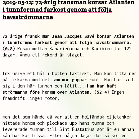
2019-05-12: 72-årig fransman korsar Atlanten
i tunnformad farkost genom att följa
havsströmmarna
72-årige fransk man Jean-Jacques Savé korsar Atlanten
i tunnformad farkost genom att följa havsströmmarna.
(
0.8
) Resan mellan Kanarieöarna och Karibien tar 122
dagar. Ännu ett rekord är slaget.
Inklusive ett hål i botten faktiskt. Man kan titta ner
på fiskarna med det som man guppar runt. Han har satt
sig i den här tunnan och låtit...
Han har haft
strömmarna före honom över Atlanten.
(
52.4
) Ingen
framdrift, ingen motor,
men det som hände då var att en holländsk oljetanker
hittade honom och plockade upp hans tunna och
levererade tunnan till Sint Eustatius som är en annan
sån här karibiska. Efter några dagar där så kom en