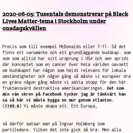
2020-06-05: Tusentals demonstrerar på Black
Lives Matter-tema i Stockholm under
onsdagskvällen
Precis som till exempel McDonalds eller 7-11. Så det
finns ett varumärke och ett grundläggande budskap. som
som som alltid har sitt ursprung i USA och sen sprids
där konceptet som en cancer över hela världen oavsett
om budskapet har någon som helst relevans för lokala
omständigheter och någon gång så måste vi europeer dra
en gräns någon gång måste vi sätta stopp för den här
fruktansvärd destruktiva amerikaniseringen.
Det som
min vän skrev på Facebook tycker jag är tänkvärt han
sa så här vi måste bygga en mur genom Atlanten.
(
1169.6
) Vi måste skapa ett. Ett Europa,
så därför satsar man på Ingvar Holmberg som
partiledare. Vilken det inte gick så bra. Men alla