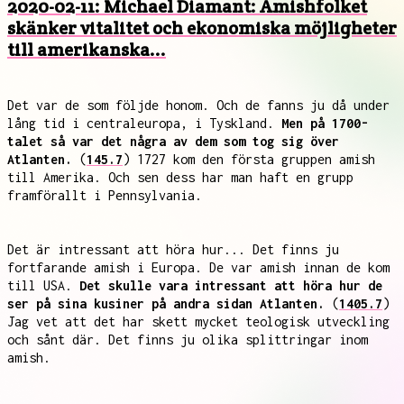
2020-02-11: Michael Diamant: Amishfolket
skänker vitalitet och ekonomiska möjligheter
till amerikanska...
Det var de som följde honom. Och de fanns ju då under
lång tid i centraleuropa, i Tyskland.
Men på 1700-
talet så var det några av dem som tog sig över
Atlanten.
(
145.7
) 1727 kom den första gruppen amish
till Amerika. Och sen dess har man haft en grupp
framförallt i Pennsylvania.
Det är intressant att höra hur... Det finns ju
fortfarande amish i Europa. De var amish innan de kom
till USA.
Det skulle vara intressant att höra hur de
ser på sina kusiner på andra sidan Atlanten.
(
1405.7
)
Jag vet att det har skett mycket teologisk utveckling
och sånt där. Det finns ju olika splittringar inom
amish.