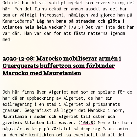
Och det har blivit väldigt mycket kontrovers kring det
här. Men det finns också en annan aspekt av det här
som är väldigt intressant, nämligen vad gjorde han på
Kanarieöarna?
Låg han bara på stranden och glöta i
Atlanten hela hela veckan?
(
78.5
) Det var inte det han
var där. Han var där för att fästa natterna igenom
med.
2020-12-08: Marocko mobiliserar armén i
Guerguerats buffertzon som förbinder
Marocko med Mauretanien
Och här finns även Algeriet med som en spelare för de
har då en uppbackning av Algeriet, de har sin
exilregering i en stad i Algeriet på prispannets
gränsen. Geografiskt så ligger det Marokko i norr,
Mauritania i söder och Algeriet till öster och
givetvis Atlanten till väster.
(
164.8
) Men efter bara
några år av krig på 70-talet så drog sig Mauritanien
ur den här konflikten och sa eventuellt då att det