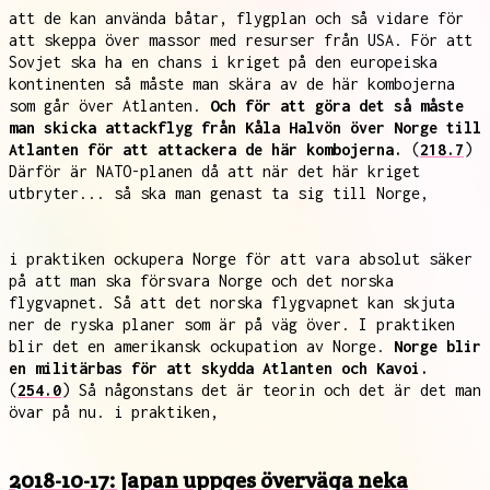
att de kan använda båtar, flygplan och så vidare för
att skeppa över massor med resurser från USA. För att
Sovjet ska ha en chans i kriget på den europeiska
kontinenten så måste man skära av de här kombojerna
som går över Atlanten.
Och för att göra det så måste
man skicka attackflyg från Kåla Halvön över Norge till
Atlanten för att attackera de här kombojerna.
(
218.7
)
Därför är NATO-planen då att när det här kriget
utbryter... så ska man genast ta sig till Norge,
i praktiken ockupera Norge för att vara absolut säker
på att man ska försvara Norge och det norska
flygvapnet. Så att det norska flygvapnet kan skjuta
ner de ryska planer som är på väg över. I praktiken
blir det en amerikansk ockupation av Norge.
Norge blir
en militärbas för att skydda Atlanten och Kavoi.
(
254.0
) Så någonstans det är teorin och det är det man
övar på nu. i praktiken,
2018-10-17: Japan uppges överväga neka