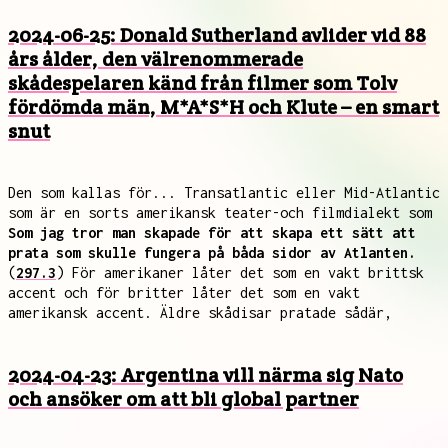
2024-06-25: Donald Sutherland avlider vid 88
års ålder, den välrenommerade
skådespelaren känd från filmer som Tolv
fördömda män, M*A*S*H och Klute – en smart
snut
Den som kallas för... Transatlantic eller Mid-Atlantic
som är en sorts amerikansk teater-och filmdialekt som
Som jag tror man skapade för att skapa ett sätt att
prata som skulle fungera på båda sidor av Atlanten.
(
297.3
) För amerikaner låter det som en vakt brittsk
accent och för britter låter det som en vakt
amerikansk accent. Äldre skådisar pratade sådär,
2024-04-23: Argentina vill närma sig Nato
och ansöker om att bli global partner