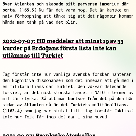
över Atlanten och skapade sitt perversa imperium där
borta.
(
165.5
) Nu får det vara nog. Det är kanske en
naiv förhoppning att tänka sig att det någonsin kommer
hända men tänk på vad det blir.
2022-07-07: HD meddelar att minst 19 av 33
kurder på Erdoğans första lista inte kan
utlämnas till Turkiet
Jag förstår inte hur vanliga svenska forskar hanterar
den kognitiva dissonansen som det innebär att gå med i
en militärallians där Turkiet, den vd-världsledande
Turkiet, är det näst största landet i NATO i termer av
militär styrka.
Så att man bortser från det på den här
sidan av Atlanten så är det Turkiets militärallians.
(
1163.4
) som jag har slutat till. Jag förstår faktiskt
inte hur folk får ihop det där i sina huvud.
2021-09-27: Frankrike återkallar