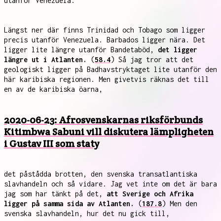
utanför Venezuela.
Längst ner där finns Trinidad och Tobago som ligger
precis utanför Venezuela. Barbados ligger nära. Det
ligger lite längre utanför Bandetaböd,
det ligger
längre ut i Atlanten.
(
58.4
) Så jag tror att det
geologiskt ligger på Badhavstryktaget lite utanför den
här karibiska regionen. Men givetvis räknas det till
en av de karibiska öarna,
2020-06-23: Afrosvenskarnas riksförbunds
Kitimbwa Sabuni vill diskutera lämpligheten
i Gustav III som staty
det påstådda brotten, den svenska transatlantiska
slavhandeln och så vidare. Jag vet inte om det är bara
jag som har tänkt på det,
att Sverige och Afrika
ligger på samma sida av Atlanten.
(
187.8
) Men den
svenska slavhandeln, hur det nu gick till,