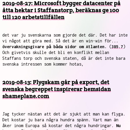
2019-08-27: Microsoft bygger datacenter på
åtta hektar i Staffanstorp, beräknas ge 100
till 120 arbetstillfällen
det var ju svenskarna som gjorde det där. Det har inte
vi något att göra med. Så det är en win-win för...
övervakningsgivare på båda sidor om Atlanten.
(
385.7
)
Och givetvis skulle det bli en konflikt mellan
Staffans torp och svenska staten, då är det inte bara
svenska intressen som kommer hotas,
2019-08-13: Flygskam går på export, det
svenska begreppet inspirerar hemsidan
shameplane.com
Jag tycker nästan att det är sjukt att man kan flyga.
Det kostar ju bara några hundra spänn. Vart man än
åker inom Europa så kostar det några hundringar.
Nu