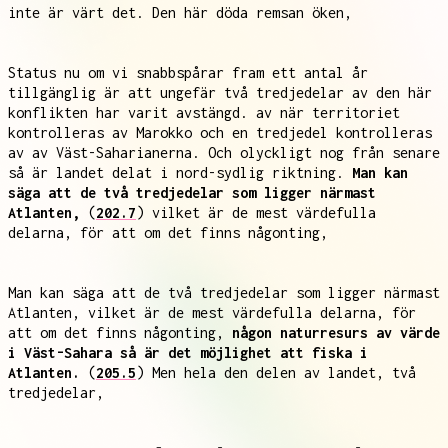
inte är värt det. Den här döda remsan öken,
Status nu om vi snabbspårar fram ett antal år
tillgänglig är att ungefär två tredjedelar av den här
konflikten har varit avstängd. av när territoriet
kontrolleras av Marokko och en tredjedel kontrolleras
av av Väst-Saharianerna. Och olyckligt nog från senare
så är landet delat i nord-sydlig riktning.
Man kan
säga att de två tredjedelar som ligger närmast
Atlanten,
(
202.7
) vilket är de mest värdefulla
delarna, för att om det finns någonting,
Man kan säga att de två tredjedelar som ligger närmast
Atlanten, vilket är de mest värdefulla delarna, för
att om det finns någonting,
någon naturresurs av värde
i Väst-Sahara så är det möjlighet att fiska i
Atlanten.
(
205.5
) Men hela den delen av landet, två
tredjedelar,