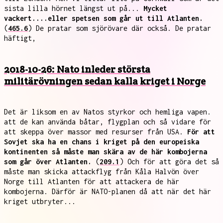
sista lilla hörnet längst ut på...
Mycket
vackert....eller spetsen som går ut till Atlanten.
(
465.6
) De pratar som sjörövare där också. De pratar
häftigt,
2018-10-26: Nato inleder största
militärövningen sedan kalla kriget i Norge
Det är liksom en av Natos styrkor och hemliga vapen.
att de kan använda båtar, flygplan och så vidare för
att skeppa över massor med resurser från USA.
För att
Sovjet ska ha en chans i kriget på den europeiska
kontinenten så måste man skära av de här kombojerna
som går över Atlanten.
(
209.1
) Och för att göra det så
måste man skicka attackflyg från Kåla Halvön över
Norge till Atlanten för att attackera de här
kombojerna. Därför är NATO-planen då att när det här
kriget utbryter...