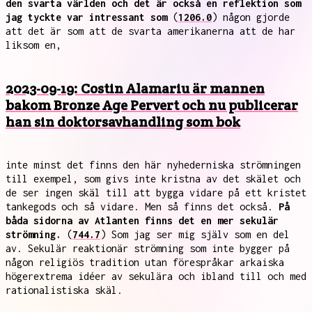
den svarta världen och det är också en reflektion som
jag tyckte var intressant som
(
1206.0
) någon gjorde
att det är som att de svarta amerikanerna att de har
liksom en,
2023-09-19: Costin Alamariu är mannen
bakom Bronze Age Pervert och nu publicerar
han sin doktorsavhandling som bok
inte minst det finns den här nyhederniska strömningen
till exempel, som givs inte kristna av det skälet och
de ser ingen skäl till att bygga vidare på ett kristet
tankegods och så vidare. Men så finns det också.
På
båda sidorna av Atlanten finns det en mer sekulär
strömning.
(
744.7
) Som jag ser mig själv som en del
av. Sekulär reaktionär strömning som inte bygger på
någon religiös tradition utan förespråkar arkaiska
högerextrema idéer av sekulära och ibland till och med
rationalistiska skäl.