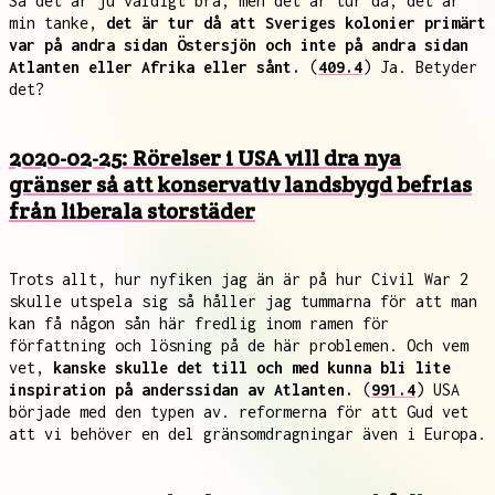
Så det är ju väldigt bra, men det är tur då, det är
min tanke,
det är tur då att Sveriges kolonier primärt
var på andra sidan Östersjön och inte på andra sidan
Atlanten eller Afrika eller sånt.
(
409.4
) Ja. Betyder
det?
2020-02-25: Rörelser i USA vill dra nya
gränser så att konservativ landsbygd befrias
från liberala storstäder
Trots allt, hur nyfiken jag än är på hur Civil War 2
skulle utspela sig så håller jag tummarna för att man
kan få någon sån här fredlig inom ramen för
författning och lösning på de här problemen. Och vem
vet,
kanske skulle det till och med kunna bli lite
inspiration på anderssidan av Atlanten.
(
991.4
) USA
började med den typen av. reformerna för att Gud vet
att vi behöver en del gränsomdragningar även i Europa.