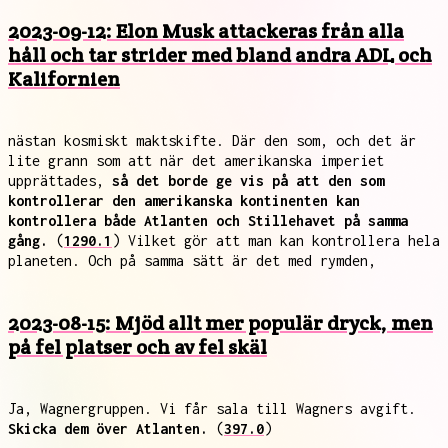
2023-09-12: Elon Musk attackeras från alla
håll och tar strider med bland andra ADL och
Kalifornien
nästan kosmiskt maktskifte. Där den som, och det är
lite grann som att när det amerikanska imperiet
upprättades,
så det borde ge vis på att den som
kontrollerar den amerikanska kontinenten kan
kontrollera både Atlanten och Stillehavet på samma
gång.
(
1290.1
) Vilket gör att man kan kontrollera hela
planeten. Och på samma sätt är det med rymden,
2023-08-15: Mjöd allt mer populär dryck, men
på fel platser och av fel skäl
Ja, Wagnergruppen. Vi får sala till Wagners avgift.
Skicka dem över Atlanten.
(
397.0
)