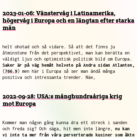
2023-01-06: Vänstervåg i Latinamerika,
högervåg i Europa och en längtan efter starka
män
helt ohotad och så vidare. Så att det finns ju
åtminstone från det perspektivet, man kan berätta en
väldigt ljus och optimistisk politisk bild om Europa.
Saker är på väg hemåt helvete på Andra sidan Atlanten,
(
766.9
) men här i Europa så ser man ändå många
positiva och intressanta trender. Näe,
2022-09-28: USA:s månghundraåriga krig
mot Europa
Kommer man någon gång kunna dra ett streck i sanden
och freda sig? Och säga, hit men inte längre,
nu kan
vi inte ta mer från våra perverterade kusiner som åkte