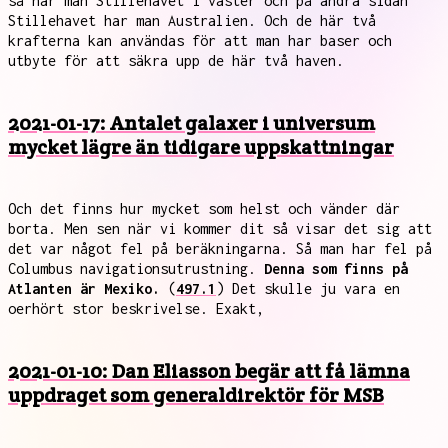
så har man Stillehavet i väster och på andra sidan
Stillehavet har man Australien. Och de här två
krafterna kan användas för att man har baser och
utbyte för att säkra upp de här två haven.
2021-01-17: Antalet galaxer i universum
mycket lägre än tidigare uppskattningar
Och det finns hur mycket som helst och vänder där
borta. Men sen när vi kommer dit så visar det sig att
det var något fel på beräkningarna. Så man har fel på
Columbus navigationsutrustning.
Denna som finns på
Atlanten är Mexiko.
(
497.1
) Det skulle ju vara en
oerhört stor beskrivelse. Exakt,
2021-01-10: Dan Eliasson begär att få lämna
uppdraget som generaldirektör för MSB