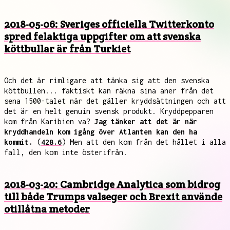
2018-05-06: Sveriges officiella Twitterkonto
spred felaktiga uppgifter om att svenska
köttbullar är från Turkiet
Och det är rimligare att tänka sig att den svenska
köttbullen... faktiskt kan räkna sina aner från det
sena 1500-talet när det gäller kryddsättningen och att
det är en helt genuin svensk produkt. Kryddpepparen
kom från Karibien va?
Jag tänker att det är när
kryddhandeln kom igång över Atlanten kan den ha
kommit.
(
428.6
) Men att den kom från det hållet i alla
fall, den kom inte österifrån.
2018-03-20: Cambridge Analytica som bidrog
till både Trumps valseger och Brexit använde
otillåtna metoder