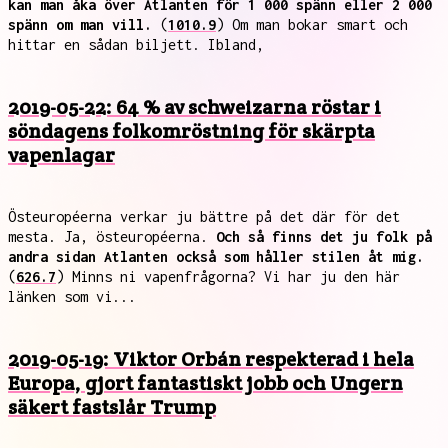
kan man åka över Atlanten för 1 000 spänn eller 2 000
spänn om man vill.
(
1010.9
) Om man bokar smart och
hittar en sådan biljett. Ibland,
2019-05-22: 64 % av schweizarna röstar i
söndagens folkomröstning för skärpta
vapenlagar
Östeuropéerna verkar ju bättre på det där för det
mesta. Ja, östeuropéerna.
Och så finns det ju folk på
andra sidan Atlanten också som håller stilen åt mig.
(
626.7
) Minns ni vapenfrågorna? Vi har ju den här
länken som vi...
2019-05-19: Viktor Orbán respekterad i hela
Europa, gjort fantastiskt jobb och Ungern
säkert fastslår Trump