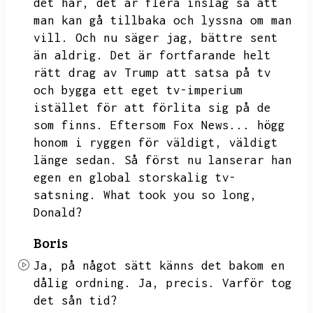
det här,
det är flera inslag så att
man kan gå tillbaka och lyssna om man
vill.
Och nu säger jag,
bättre sent
än aldrig.
Det är fortfarande helt
rätt drag av Trump att satsa på tv
och bygga ett eget tv-imperium
istället för att förlita sig på de
som finns.
Eftersom Fox News...
högg
honom i ryggen för väldigt,
väldigt
länge sedan.
Så först nu lanserar han
egen en global storskalig tv-
satsning.
What took you so long,
Donald?
Boris
Ja,
på något sätt känns det bakom en
dålig ordning.
Ja,
precis.
Varför tog
det sån tid?