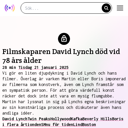
Filmskaparen David Lynch död vid
78 års ålder
28 min
Tisdag 21 januari 2025
Vi gör en liten djupdykning i David Lynch och hans
filmer. Överlag är varken Martin eller Boris imponerad
av filmerna som konstverk, även om Lynch framstår som
en sympatisk person. För att göra värdefull konst
räcker det dock inte att vara en mysig flumgubbe.
Martin har lyssnat in sig på Lynchs egna beskrivningar
av sin konstnärliga process och diskuterar även hans
andliga idéer.
David Lynch
Twin Peaks
Hollywood
Kafka
Beverly Hills
Boris
i flera årtionden
SM
nu för tiden
Lind
Boston