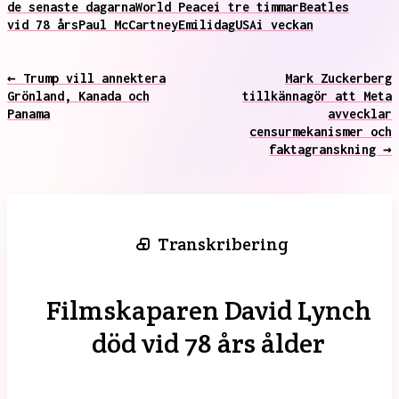
de senaste dagarna
World Peace
i tre timmar
Beatles
vid 78 års
Paul McCartney
Emil
idag
USA
i veckan
← Trump vill annektera
Mark Zuckerberg
Grönland, Kanada och
tillkännagör att Meta
Panama
avvecklar
censurmekanismer och
faktagranskning →
Transkribering
Filmskaparen David Lynch
död vid 78 års ålder