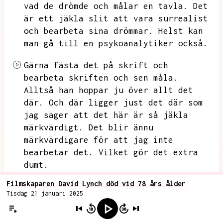
vad de drömde och målar en tavla.
Det
är ett jäkla slit att vara surrealist
och bearbeta sina drömmar.
Helst kan
man gå till en psykoanalytiker också.
Gärna fästa det på skrift och
bearbeta skriften och sen måla.
Alltså han hoppar ju över allt det
där.
Och där ligger just det där som
jag säger att det här är så jäkla
märkvärdigt.
Det blir ännu
märkvärdigare för att jag inte
bearbetar det.
Vilket gör det extra
dumt.
Filmskaparen David Lynch död vid 78 års ålder
Martin
Tisdag 21 januari 2025
Jag har försökt säga det här flera
gånger.
Jag ska försöka säga det