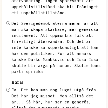
återvandring.
Ingen spärrskott att
uppehållstillstånd ska bli fråntaget
ett uppehållstillstånd.
Det Sverigedemokraterna menar är att
man ska skapa starkare,
mer generösa
incitament.
Att uppmuntra folk att
frivilligt återvandra.
Och det är
inte kanske så superkonstigt att han
har den politiken.
För att annars
kanske Darko Mambkovic och Issa Issa
skulle bli arga på honom.
Skulle hans
parti spricka.
Boris
Ja.
Det kan man nog lugnt utgå från.
Det har jag missat.
Men alltså det
är...
Så här,
hur ser en generös,