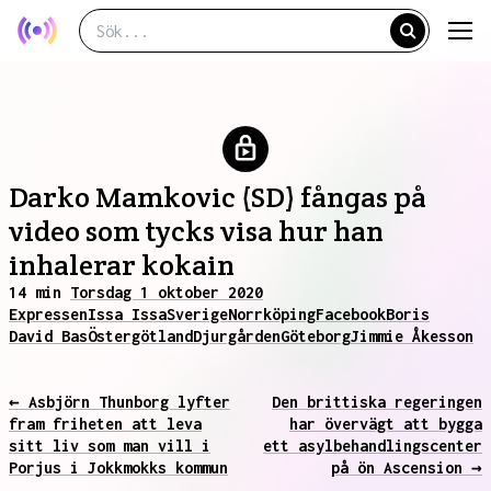
Darko Mamkovic (SD) fångas på
video som tycks visa hur han
inhalerar kokain
14 min
Torsdag 1 oktober 2020
Expressen
Issa Issa
Sverige
Norrköping
Facebook
Boris
David Bas
Östergötland
Djurgården
Göteborg
Jimmie Åkesson
← Asbjörn Thunborg lyfter
Den brittiska regeringen
fram friheten att leva
har övervägt att bygga
sitt liv som man vill i
ett asylbehandlingscenter
Porjus i Jokkmokks kommun
på ön Ascension →