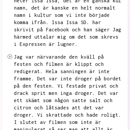
heter Issa Issa,
det är en ganska kul
namn,
det är kanske en helt normalt
namn i kultur som vi inte började
komma ifrån.
Issa Issa SD.
har
skrivit på Facebook och han säger Jag
härmed uttalar mig om det som skrevs
i Expressen är lugner.
Jag var närvarande den kväll på
festen och filmen är klippt och
redigerat.
Hela sanningen är inte
framme.
Det var inte droger på bordet
på den festen.
Vi festade privat och
drack sprit men inga droger.
Det var
ett skämt som någon satte salt och
citron och låtsades att det var
droger.
Vi skrattade och hade roligt.
I slutet av filmen som inte är
manipulerat så ser man att allt är