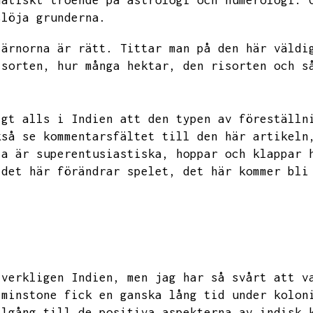
natiskt troende på astrologi och numerologi.
slöja grunderna.
järnorna är rätt.
Tittar man på den här väldi
isorten,
hur många hektar,
den risorten och s
igt alls i Indien att den typen av föreställn
kså se kommentarsfältet till den här artikeln
la är superentusiastiska,
hoppar och klappar 
det här förändrar spelet,
det här kommer bli
 verkligen Indien,
men jag har så svårt att v
tminstone fick en ganska lång tid under kolon
llgång till de positiva aspekterna av indisk 