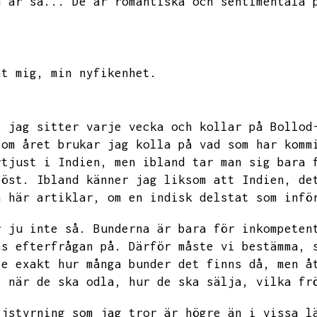
m är så...
De är romantiska och sentimentala 
åt mig,
min nyfikenhet.
t jag sitter varje vecka och kollar på Bollod
 om året brukar jag kolla på vad som har komm
rtjust i Indien,
men ibland tar man sig bara 
löst.
Ibland känner jag liksom att Indien,
de
n här artiklar,
om en indisk delstat som infö
r ju inte så.
Bunderna är bara för inkompeten
ns efterfrågan på.
Därför måste vi bestämma,
te exakt hur många bunder det finns då,
men å
,
när de ska odla,
hur de ska sälja,
vilka fr
ljstyrning som jag tror är högre än i vissa l