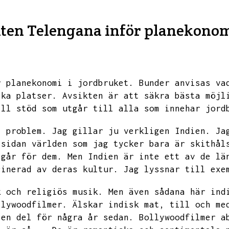
aten Telengana inför planekonom
r planekonomi i jordbruket.
Bunder anvisas va
lka platser.
Avsikten är att säkra bästa möjl
ill stöd som utgår till alla som innehar jord
t problem.
Jag gillar ju verkligen Indien.
Ja
 sidan världen som jag tycker bara är skithål
 går för dem.
Men Indien är inte ett av de lä
cinerad av deras kultur.
Jag lyssnar till exe
k och religiös musik.
Men även sådana här ind
llywoodfilmer.
Älskar indisk mat,
till och me
 en del för några år sedan.
Bollywoodfilmer a