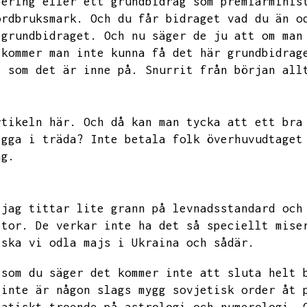
lering eller ett grundbidrag som premiärminis
ordbruksmark.
Och du får bidraget vad du än o
 grundbidraget.
Och nu säger de ju att om man
 kommer man inte kunna få det här grundbidrag
i som det är inne på.
Snurrit från början all
rtikeln här.
Och då kan man tycka att ett bra
igga i träda?
Inte betala folk överhuvudtaget
ng.
 jag tittar lite grann på levnadsstandard och
ttor.
De verkar inte ha det så speciellt mise
 ska vi odla majs i Ukraina och sådär.
 som du säger det kommer inte att sluta helt 
 inte är någon slags mygg sovjetisk order åt 