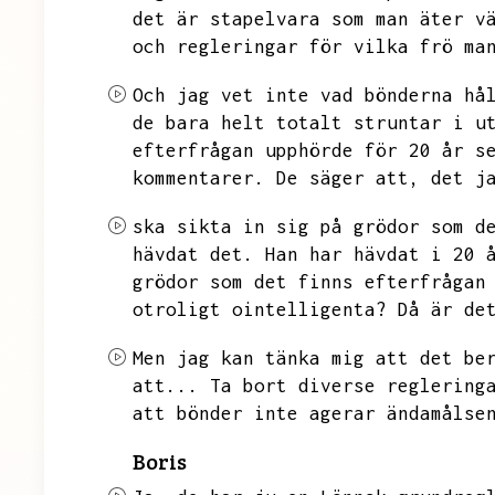
det är stapelvara som man äter v
och regleringar för vilka frö ma
Och jag vet inte vad bönderna hå
de bara helt totalt struntar i u
efterfrågan upphörde för 20 år s
kommentarer.
De säger att,
det j
ska sikta in sig på grödor som d
hävdat det.
Han har hävdat i 20 
grödor som det finns efterfrågan
otroligt ointelligenta?
Då är de
Men jag kan tänka mig att det be
att...
Ta bort diverse reglering
att bönder inte agerar ändamålse
Boris