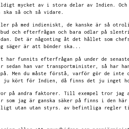
äldigt mycket av i stora delar av Indien.
Och
n ska så och så vidare.
ller på med indieniskt,
de kanske är så otrol
tbud och efterfrågan och bara odlar på slentr
edan.
Det är någonting åt det hållet som chef
ag säger är att bönder ska...
et har funnits efterfrågan på under de senast
år sedan han var transportminister,
så har ha
 på.
Men du måste förstå,
varför gör de inte 
t ju kört för Indien,
då finns det ju inget h
ror på andra faktorer.
Till exempel tror jag 
ar som jag är ganska säker på finns i den här
nligt utan utan styrs.
av befintliga regler t