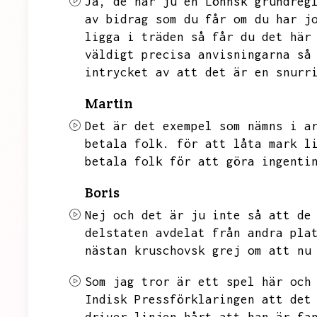
Ja,
de har ju en Lönnsk grundreg
av bidrag som du får om du har j
ligga i träden så får du det här
väldigt precisa anvisningarna så
intrycket av att det är en snurr
Martin
Det är det exempel som nämns i a
betala folk.
för att låta mark l
betala folk för att göra ingenti
Boris
Nej och det är ju inte så att de
delstaten avdelat från andra pla
nästan kruschovsk grej om att nu
Som jag tror är ett spel här och
Indisk Pressförklaringen att det