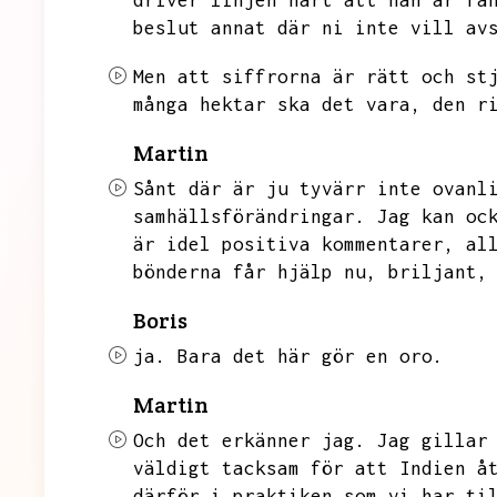
driver linjen hårt att han är fa
beslut annat där ni inte vill av
Men att siffrorna är rätt och st
många hektar ska det vara,
den r
Martin
Sånt där är ju tyvärr inte ovanl
samhällsförändringar.
Jag kan oc
är idel positiva kommentarer,
al
bönderna får hjälp nu,
briljant,
Boris
ja.
Bara det här gör en oro.
Martin
Och det erkänner jag.
Jag gillar
väldigt tacksam för att Indien å
därför i praktiken som vi har ti