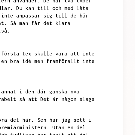
tern använder.
De har två typer
dlar.
Du kan till och med låta
 inte anpassar sig till de här
et.
Så man får det klara
tså.
 första tex skulle vara att inte
 en bra idé men framförallt inte
 annat i den där ganska nya
rabelt så att
Det är någon slags
bra det här.
Sen har jag sett i
premiärministern.
Utan en del