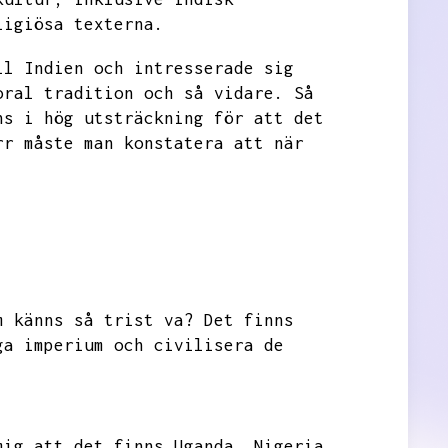
ligiösa texterna.
ll Indien och intresserade sig
oral tradition och så vidare.
Så
ns i hög utsträckning för att det
rr måste man konstatera att när
m känns så trist va?
Det finns
ga imperium och civilisera de
mig att det finns Uganda,
Nigeria