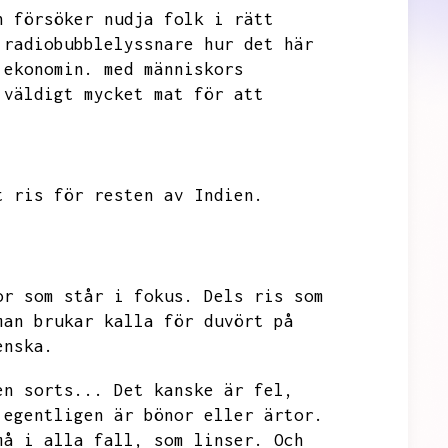
n försöker nudja folk i rätt
 radiobubblelyssnare hur det här
 ekonomin.
med människors
 väldigt mycket mat för att
t ris för resten av Indien.
or som står i fokus.
Dels ris som
man brukar kalla för duvört på
enska.
en sorts...
Det kanske är fel,
 egentligen är bönor eller ärtor.
må i alla fall,
som linser.
Och