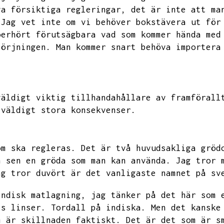
ga försiktiga regleringar,
det är inte att ma
Jag vet inte om vi behöver bokstävera ut för
oerhört förutsägbara vad som kommer hända med
sörjningen.
Man kommer snart behöva importera
väldigt viktig tillhandahållare av framförall
 väldigt stora konsekvenser.
om ska regleras.
Det är två huvudsakliga gröd
h sen en gröda som man kan använda.
Jag tror 
ag tror duvört är det vanligaste namnet på sv
indisk matlagning,
jag tänker på det här som 
ts linser.
Tordall på indiska.
Men det kanske
m är skillnaden faktiskt.
Det är det som är s