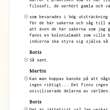
filosofi,
de oerhört gamla och v
som bevarades i hög utsträckning
för de här sakerna och såg till 
att även de här sakerna som jag 
fanns en kolonialmakt som ville 
indierna ska styra sig själva så
Boris
Så sant.
Martin
Kan man hoppas kanske på att någ
ingen riktigt...
Det finns ingen
osiviliserade delarna av världen
Boris
Det är jättetrist va?
Jag verkar