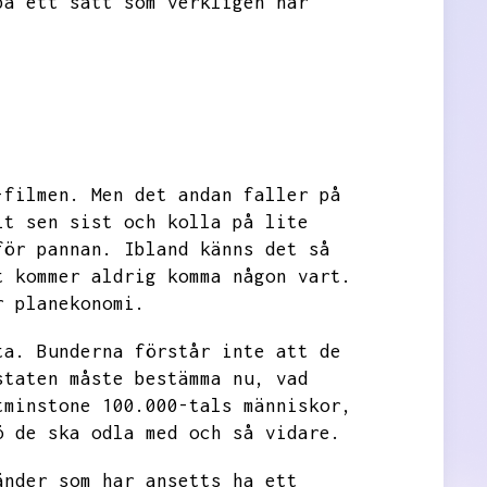
på ett sätt som verkligen når
-filmen.
Men det andan faller på
it sen sist och kolla på lite
för pannan.
Ibland känns det så
t kommer aldrig komma någon vart.
r planekonomi.
ta.
Bunderna förstår inte att de
staten måste bestämma nu,
vad
tminstone 100.000-tals människor,
ö de ska odla med och så vidare.
änder som har ansetts ha ett