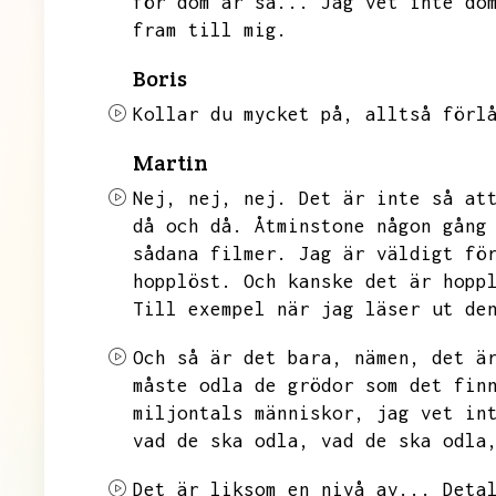
för dom är så...
Jag vet inte do
fram till mig.
Boris
Kollar du mycket på,
alltså förl
Martin
Nej,
nej,
nej.
Det är inte så at
då och då.
Åtminstone någon gång
sådana filmer.
Jag är väldigt fö
hopplöst.
Och kanske det är hopp
Till exempel när jag läser ut de
Och så är det bara,
nämen,
det ä
måste odla de grödor som det fin
miljontals människor,
jag vet in
vad de ska odla,
vad de ska odla
Det är liksom en nivå av...
Deta