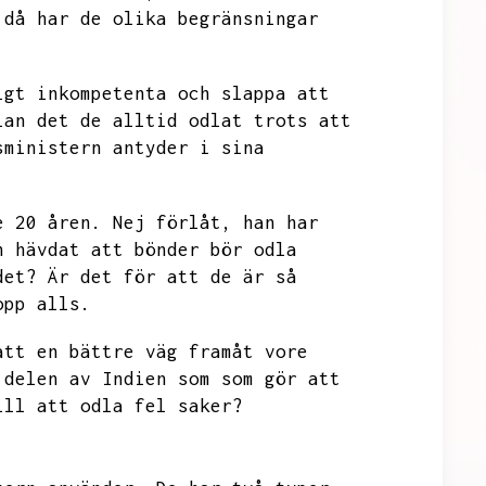
 då har de olika begränsningar
igt inkompetenta och slappa att
ian det de alltid odlat trots att
sministern antyder i sina
e 20 åren.
Nej förlåt,
han har
n hävdat att bönder bör odla
det?
Är det för att de är så
opp alls.
att en bättre väg framåt vore
 delen av Indien som som gör att
ill att odla fel saker?