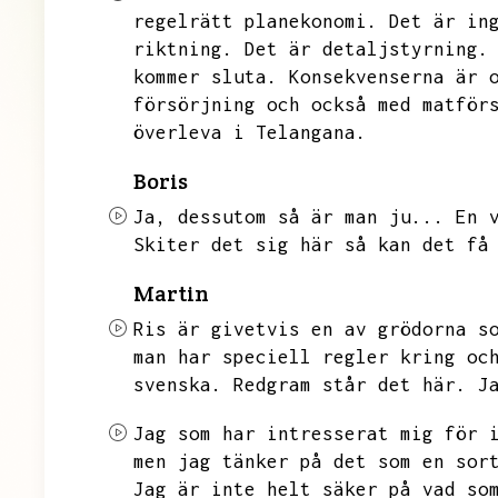
regelrätt planekonomi.
Det är in
riktning.
Det är detaljstyrning.
kommer sluta.
Konsekvenserna är 
försörjning och också med matför
överleva i Telangana.
Boris
Ja,
dessutom så är man ju...
En 
Skiter det sig här så kan det få
Martin
Ris är givetvis en av grödorna s
man har speciell regler kring oc
svenska.
Redgram står det här.
J
Jag som har intresserat mig för 
men jag tänker på det som en sor
Jag är inte helt säker på vad so