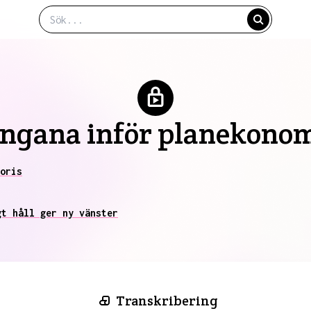
engana inför planekonom
oris
gt håll ger ny vänster
Transkribering