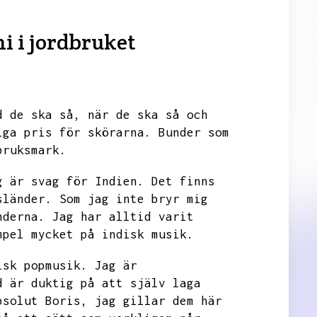
i i jordbruket
d de ska så,
när de ska så och
iga pris för skörarna.
Bunder som
bruksmark.
g är svag för Indien.
Det finns
sländer.
Som jag inte bryr mig
nderna.
Jag har alltid varit
mpel mycket på indisk musik.
isk popmusik.
Jag är
d är duktig på att själv laga
bsolut Boris,
jag gillar dem här