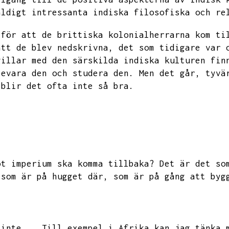
äldigt intressanta indiska filosofiska och re
 för att de brittiska kolonialherrarna kom ti
att de blev nedskrivna,
det som tidigare var 
gillar med den särskilda indiska kulturen fin
bevara den och studera den.
Men det går,
tyvä
 blir det ofta inte så bra.
ot imperium ska komma tillbaka?
Det är det so
 som är på hugget där,
som är på gång att byg
.
 inte...
Till exempel i Afrika kan jag tänka 