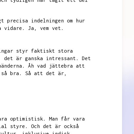
Och tydligen har tagit ett del
gt precisa indelningen om hur
å vidare.
Ja,
vem vet.
ingar styr faktiskt stora
,
det är ganska intressant.
Det
händerna.
Åh vad jättebra att
 så bra.
Så att det är,
ara optimistisk.
Man får vara
ial styre.
Och det är också
kultur,
inklusive indisk