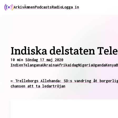
Arkiv
Ämnen
Podcasts
Radio
Logga in
Indiska delstaten Tel
10 min
Söndag 17 maj 2020
Indien
Telangana
Ukraina
Afrika
idag
Nigeria
Uganda
Kenya
B
← Trelleborgs Allehanda: SD:s vandring åt borgerli
chansen att ta ledartröjan