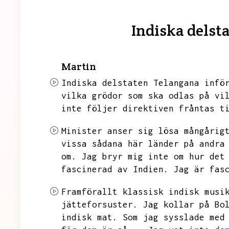
Indiska delst
Martin
Indiska delstaten Telangana infö
vilka grödor som ska odlas på vi
inte följer direktiven fråntas t
Minister anser sig lösa mångårig
vissa sådana här länder på andra
om.
Jag bryr mig inte om hur det
fascinerad av Indien.
Jag är fas
Framförallt klassisk indisk musi
jätteforsuster.
Jag kollar på Bo
indisk mat.
Som jag sysslade med