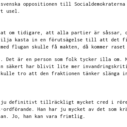
 svenska oppositionen till Socialdemokraterna
rt usel.
lat om tidigare,
att alla partier är såssar,
vilja kasta in en förutsägelse till att det f
 med flugan skulle få makten,
då kommer raset
s.
Det är en person som folk tycker illa om.
an säkert har blivit lite mer invandringskrit
skulle tro att den fraktionen tänker slänga i
 ju definitivt tillräckligt mycket cred i rör
L-ordförande.
Han har ju mycket av det som kr
han.
Jo,
han kan vara frimtlig.