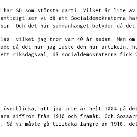
u har SD som största parti.
Vilket är lite av
samtidigt ser vi då att Socialdemokraterna ha
nsin.
Och det här sammanhanget betyder då det
llas,
vilket jag tror var 40 år sedan.
Men om
rade på det när jag läste den här artikeln,
h
ett riksdagsval,
då socialdemokraterna fick 
t överblicka,
att jag inte är helt 100% på de
bara siffror från 1910 och framåt.
Och Sossar
%.
Så vi måste gå tillbaka längre än 1910,
de