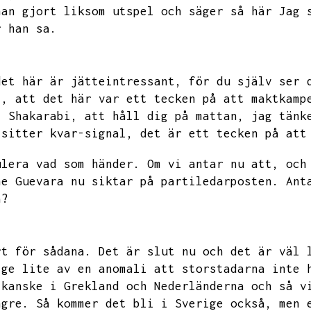
han gjort liksom utspel och säger så här Jag 
r han sa.
det här är jätteintressant,
för du själv ser 
l,
att det här var ett tecken på att maktkamp
,
Shakarabi,
att håll dig på mattan,
jag tänk
 sitter kvar-signal,
det är ett tecken på att
ulera vad som händer.
Om vi antar nu att,
och
he Guevara nu siktar på partiledarposten.
Ant
a?
rt för sådana.
Det är slut nu och det är väl 
ige lite av en anomali att storstadarna inte 
kanske i Grekland och Nederländerna och så v
ngre.
Så kommer det bli i Sverige också,
men 