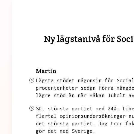
Ny lägstanivå för So
Martin
Lägsta stödet någonsin för Socia
procentenheter sedan förra månad
lägre stöd än när Håkan Juholt a
SD,
största partiet med 24%.
Lib
flertal opinionsundersökningar n
det största partiet.
Jag tror fa
gör det med Sverige.