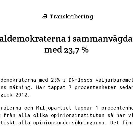
Transkribering
cialdemokraterna i sammanvägda
med 23,7 %
ldemokraterna med 23% i DN-Ipsos väljarbarome
ens mätning.
Har tappat 7 procentenheter seda
vgick 2012.
eralerna och Miljöpartiet tappar 1 procentenh
u från alla olika opinionsinstituten så har v
ktiskt alla opinionsundersökningarna.
Det fin