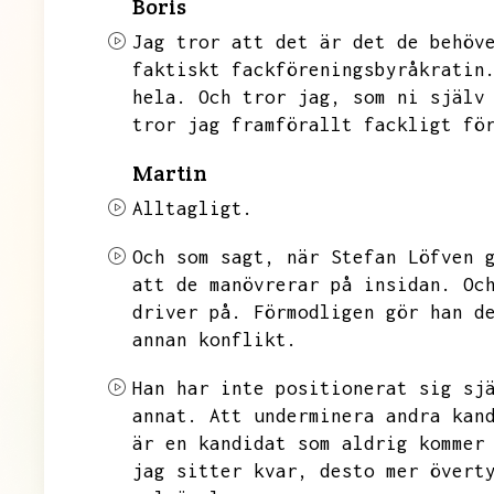
Boris
Jag tror att det är det de behöv
faktiskt fackföreningsbyråkratin
hela.
Och tror jag,
som ni själv
tror jag framförallt fackligt fö
Martin
Alltagligt.
Och som sagt,
när Stefan Löfven 
att de manövrerar på insidan.
Oc
driver på.
Förmodligen gör han d
annan konflikt.
Han har inte positionerat sig sj
annat.
Att underminera andra kan
är en kandidat som aldrig kommer
jag sitter kvar,
desto mer övert