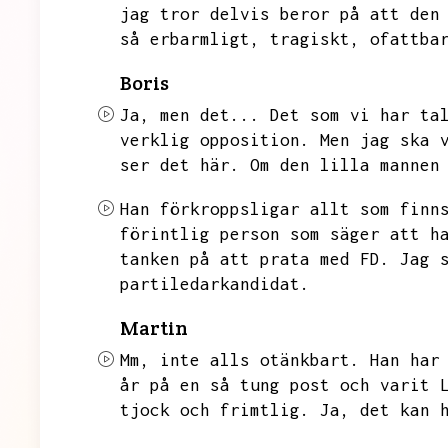
jag tror delvis beror på att den
så erbarmligt,
tragiskt,
ofattba
Boris
Ja,
men det...
Det som vi har ta
verklig opposition.
Men jag ska 
ser det här.
Om den lilla mannen
Han förkroppsligar allt som finn
förintlig person som säger att h
tanken på att prata
med FD.
Jag 
partiledarkandidat.
Martin
Mm,
inte alls otänkbart.
Han har
år på en så tung post och varit 
tjock och frimtlig.
Ja,
det kan 