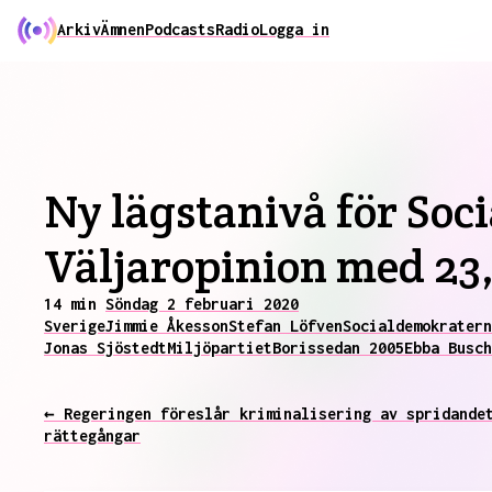
Arkiv
Ämnen
Podcasts
Radio
Logga in
Ny lägstanivå för So
Väljaropinion med 23
14 min
Söndag 2 februari 2020
Sverige
Jimmie Åkesson
Stefan Löfven
Socialdemokratern
Jonas Sjöstedt
Miljöpartiet
Boris
sedan 2005
Ebba Busch
← Regeringen föreslår kriminalisering av spridande
rättegångar