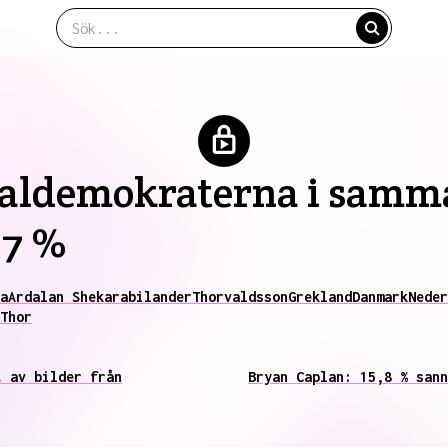
cialdemokraterna i sam
,7 %
a
Ardalan Shekarabi
lander
Thorvaldsson
Grekland
Danmark
Neder
Thor
t av bilder från
Bryan Caplan: 15,8 % sann