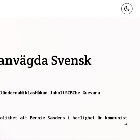
manvägda Svensk
länderna
Niklas
Håkan Juholt
SCB
Che Guevara
olikhet att Bernie Sanders i hemlighet är kommunist
→