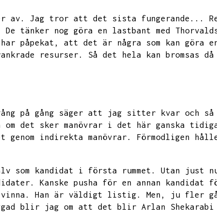
er av.
Jag tror att det sista fungerande...
R
.
De tänker nog göra en lastbant med Thorvald
 har påpekat,
att det är några som kan göra e
rankrade resurser.
Så det hela kan bromsas då
gång på gång säger att jag sitter kvar och så
h om det sker manövrar i det här ganska tidig
et genom indirekta manövrar.
Förmodligen håll
älv som kandidat i första rummet.
Utan just n
didater.
Kanske pusha för en annan kandidat f
 vinna.
Han är väldigt listig.
Men,
ju fler g
ygad blir jag om att det blir Arlan Shekarabi