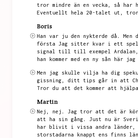
tror mindre än en vecka,
så har 
Eventuellt hela 20-talet ut,
tro
Boris
Han var ju den nykterde då.
Men 
första Jag sitter kvar i ett spe
signal till till exempel Ardalan
han kommer med en ny sån här jag
Men jag skulle vilja ha dig spek
gissning,
ditt tips går in att C
Tror du att det kommer att hjälp
Martin
Nej,
nej.
Jag tror att det är kö
att ha sin gång.
Just nu är Sver
har blivit i vissa andra länder,
storstadarna knappt ens finns lä