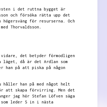
esten i det ruttna bygget är
sson och försöka rätta upp det
n högersväng för resurserna.
Och
 med Thorvaldsson.
 vidare,
det betyder förmodligen
a läget,
då är det Ardlan som
er han på att piska på någon
u håller han på med något helt
ör att skapa förvirring.
Men det
ånger jag hör Stefan Löfven säga
 som leder S in i nästa