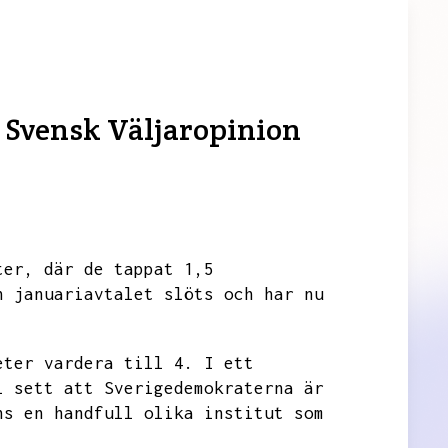
 Svensk Väljaropinion
ter,
där de tappat 1,5
n januariavtalet slöts och har nu
eter vardera till 4.
I ett
i sett att Sverigedemokraterna är
ns en handfull olika institut som