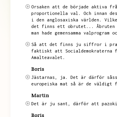
Orsaken att de började aktiva fr
proportionella val.
Och innan de
i den anglosaxiska världen.
Vilk
det finns ett obrutet...
Åbruten
man hade gemensamma valprogram o
Så att det finns ju siffror i pr
faktiskt att Socialdemokraterna 
Amalteavalet.
Boris
Jästarnas,
ja.
Det är därför sås
europeiska mat så är de väldigt 
Martin
Det är ju sant,
därför att pazok
Boris