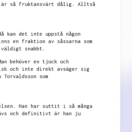
 är så fruktansvärt dålig.
Alltså
då kan det inte uppstå någon
inns en fraktion av såssarna som
 väldigt snabbt.
Man behöver en tjock och
isk och inte direkt avsäger sig
n Torvaldsson som
elsen.
Han har suttit i så många
ävs och definitivt är han ju