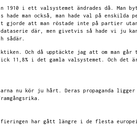
ån 1910 i ett valsystemet ändrades då.
Man by
ss hade man också,
man hade val på enskilda p
et gjorde att man röstade inte på partier uta
 dataserie där,
men givetvis så hade vi ju ka
ch sådär.
aktiken.
Och då upptäckte jag att om man går 
fick 11,8% i det gamla valsystemet.
Och det ä
sarna nu kör ju hårt.
Deras propaganda ligger
framgångsrika.
ifieringen har gått längre i de flesta europe