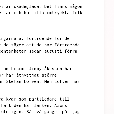
vi är skadeglada.
Det finns någon
et är och hur illa omtryckta folk
ingarna av förtroende för de
r de säger att de har förtroende
centenheter sedan augusti förra
t om honom.
Jimmy Åkesson har
or har åtnyttjat större
än Stefan Löfven.
Men Löfven har
ra kvar som partiledare till
 haft den här länken.
Asuns
 ute igen.
Så två gånger på,
jag