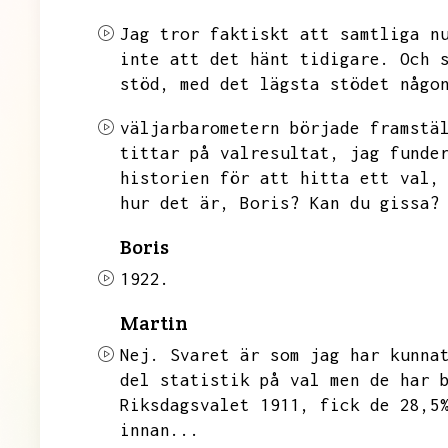
Jag tror faktiskt att samtliga n
inte att det hänt tidigare.
Och 
stöd,
med det lägsta stödet någo
väljarbarometern började framstä
tittar på valresultat,
jag funde
historien för att hitta ett val,
hur det är,
Boris?
Kan du gissa?
Boris
1922.
Martin
Nej.
Svaret är som jag har kunna
del statistik på val men de har 
Riksdagsvalet 1911,
fick de 28,5
innan...