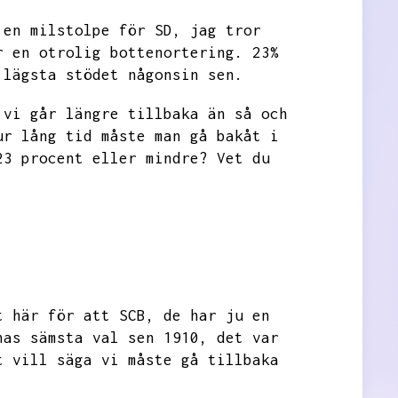
 en milstolpe för SD,
jag tror
r en otrolig bottenortering.
23%
 lägsta stödet någonsin sen.
 vi går längre tillbaka än så och
ur lång tid måste man gå bakåt i
23 procent eller mindre?
Vet du
t här för att SCB,
de har ju en
nas sämsta val sen 1910,
det var
t vill säga vi måste gå tillbaka