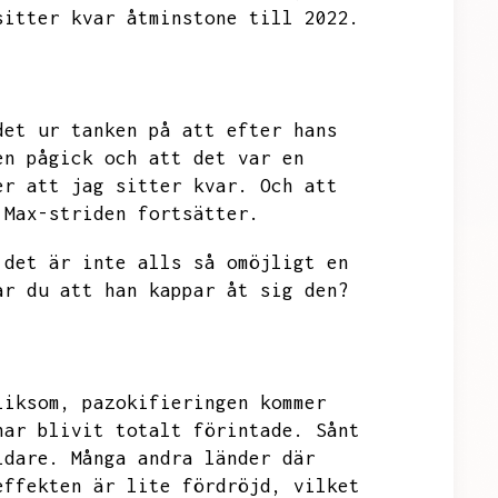
sitter kvar åtminstone till 2022.
det ur tanken på att efter hans
en pågick och att det var en
er att jag sitter kvar.
Och att
 Max-striden fortsätter.
 det är inte alls så omöjligt en
ar du att han kappar åt sig den?
liksom,
pazokifieringen kommer
har blivit totalt förintade.
Sånt
idare.
Många andra länder där
effekten är lite fördröjd,
vilket