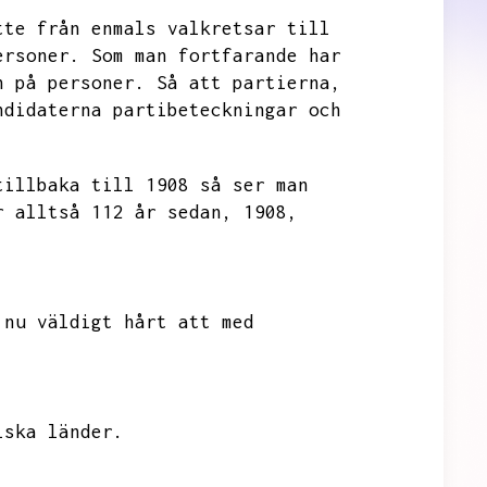
tte från enmals valkretsar till
ersoner.
Som man fortfarande har
n på personer.
Så att partierna,
ndidaterna partibeteckningar och
tillbaka till 1908 så ser man
r alltså 112 år sedan,
1908,
 nu väldigt hårt att med
iska länder.