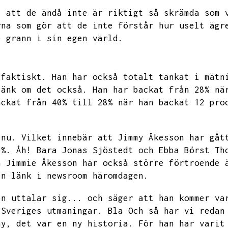
.
att de ändå inte är riktigt så skrämda som 
rna som gör att de inte förstår hur uselt ägr
e grann i sin egen värld.
 faktiskt.
Han har också totalt tankat i mätn
länk om det också.
Han har backat från 28% nä
ackat från 40% till 28% när han backat 12 pro
 nu.
Vilket innebär att Jimmy Åkesson har gåt
0%.
Åh!
Bara Jonas Sjöstedt och Ebba Börst Th
n Jimmie Åkesson har också större förtroende 
en länk i newsroom häromdagen.
en uttalar sig...
och säger att han kommer va
 Sveriges utmaningar.
Bla
Och så har vi redan
ny,
det var en ny historia.
För han har varit