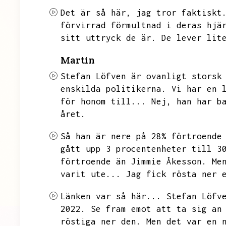
Det är så här,
jag tror faktiskt
förvirrad förmultnad i deras hjä
sitt uttryck de är.
De lever lit
Martin
Stefan Löfven är ovanligt storsk
enskilda politikerna.
Vi har en 
för honom till...
Nej,
han har b
året.
Så han är nere på 28% förtroende
gått upp 3 procentenheter till 3
förtroende än Jimmie Åkesson.
Me
varit ute...
Jag fick rösta ner 
Länken var så här...
Stefan Löfv
2022.
Se fram emot att ta sig an
röstiga ner den.
Men det var en 