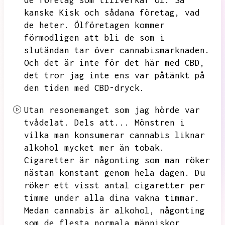
de företag som tillverkar öl.
Så
kanske Kisk och sådana företag,
vad
de heter.
Ölföretagen kommer
förmodligen att bli de som i
slutändan tar över cannabismarknaden.
Och det är inte för det här med CBD,
det tror jag inte ens var påtänkt på
den tiden med CBD-dryck.
Utan resonemanget som jag hörde var
tvådelat.
Dels att...
Mönstren i
vilka man konsumerar cannabis liknar
alkohol mycket mer än tobak.
Cigaretter är någonting som man röker
nästan konstant genom hela dagen.
Du
röker ett visst antal cigaretter per
timme under alla dina vakna timmar.
Medan cannabis är alkohol,
någonting
som de flesta normala människor