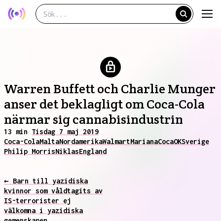
Warren Buffett och Charlie Munger
anser det beklagligt om Coca-Cola
närmar sig cannabisindustrin
13 min
Tisdag 7 maj 2019
Coca-Cola
Malta
Nordamerika
Walmart
Mariana
Coca
OK
Sverige
Philip Morris
Niklas
England
← Barn till yazidiska
kvinnor som våldtagits av
IS-terrorister ej
välkomna i yazidiska
gemenskapen