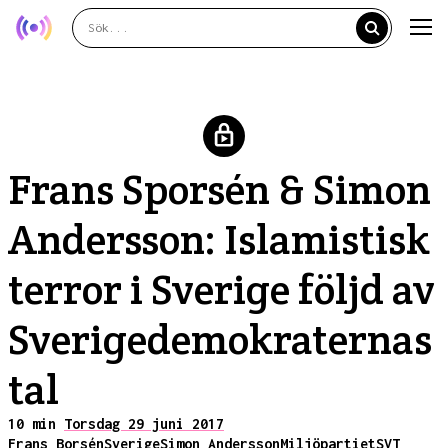
Frans Sporsén & Simon
Andersson: Islamistisk
terror i Sverige följd av
Sverigedemokraternas
tal
10 min
Torsdag 29 juni 2017
Frans Borsén
Sverige
Simon Andersson
Miljöpartiet
SVT