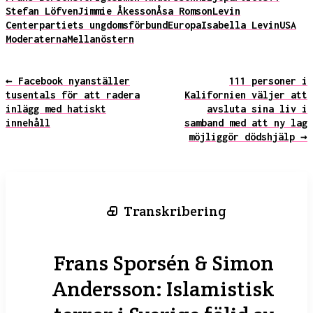
Stefan Löfven
Jimmie Åkesson
Åsa Romson
Levin
Centerpartiets ungdomsförbund
Europa
Isabella Levin
USA
Moderaterna
Mellanöstern
← Facebook nyanställer
111 personer i
tusentals för att radera
Kalifornien väljer att
inlägg med hatiskt
avsluta sina liv i
innehåll
samband med att ny lag
möjliggör dödshjälp →
Transkribering
Frans Sporsén & Simon
Andersson: Islamistisk