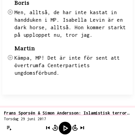
Boris
Men,
alltså,
de har inte kastat in
handduken i MP.
Isabella Levin är en
dark horse,
alltså.
Hon kommer starkt
på upploppet nu,
tror jag.
Martin
Kämpa,
MP!
Det är inte för sent att
övertrumfa Centerpartiets
ungdomsförbund.
Frans Sporsén & Simon Andersson: Islamistisk terror i Sverige följd av Sverigedemokraternas tal
Torsdag 29 juni 2017