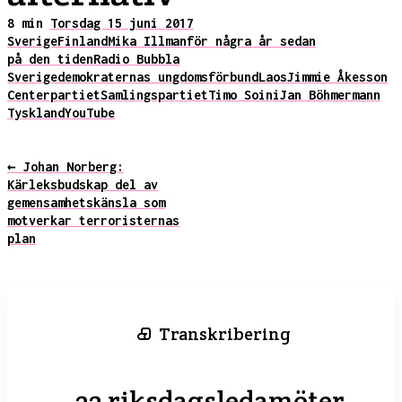
8 min
Torsdag 15 juni 2017
Sverige
Finland
Mika Illman
för några år sedan
på den tiden
Radio Bubbla
Sverigedemokraternas ungdomsförbund
Laos
Jimmie Åkesson
Centerpartiet
Samlingspartiet
Timo Soini
Jan Böhmermann
Tyskland
YouTube
← Johan Norberg:
Kärleksbudskap del av
gemensamhetskänsla som
motverkar terroristernas
plan
Transkribering
22 riksdagsledamöter