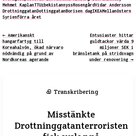
Mehmet Kaplan
TT
Uzbekistan
nyss
Rosengård
Vidar Andersson
Drottninggatan
Dottinggatan
Boris
en dag
IKEA
Mellanöstern
Syrien
förra året
← Amerikanskt
Entusiaster hittar
hangarfartyg till
guldtackor värda 9
Koreahalvön, ökad närvaro
miljoner SEK i
nödvändig på grund av
bränsletank på stridsvagn
Nordkoreas agerande
under renovering →
Transkribering
Misstänkte
Drottninggatanterroristen