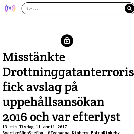
Misstänkte
Drottninggatanterrori
fick avslag på
uppehållsansökan
2016 och var efterlyst
13 min
Tisdag 11 april 2017
Sverige
Säpo
Stefan Löfven
Anna Kinberg Batra
Rinkeby