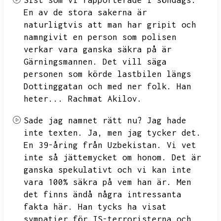
Sist som vi rapporterade i söndags.
En av de stora sakerna är
naturligtvis att man har gripit och
namngivit en person som polisen
verkar vara ganska säkra på är
Gärningsmannen.
Det vill säga
personen som körde lastbilen längs
Dottinggatan och med ner folk.
Han
heter...
Rachmat Akilov.
Sade jag namnet rätt nu?
Jag hade
inte texten.
Ja,
men jag tycker det.
En 39-åring från Uzbekistan.
Vi vet
inte så jättemycket om honom.
Det är
ganska spekulativt och vi kan inte
vara 100% säkra på vem han är.
Men
det finns ändå några intressanta
fakta här.
Han tycks ha visat
sympatier för IS-terroristerna och