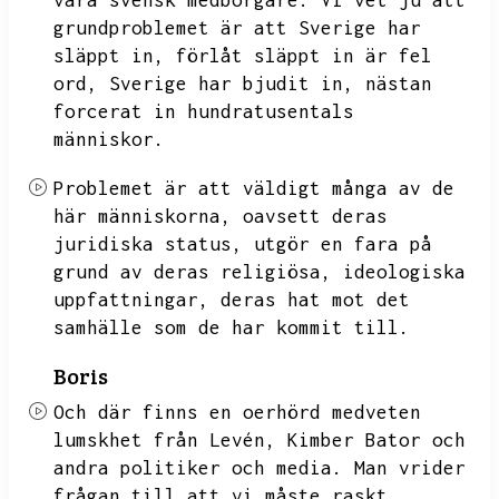
vara svensk medborgare.
Vi vet ju att
grundproblemet är att Sverige har
släppt in,
förlåt släppt in är fel
ord,
Sverige har bjudit in,
nästan
forcerat in hundratusentals
människor.
Problemet är att väldigt många av de
här människorna,
oavsett deras
juridiska status,
utgör en fara på
grund av deras religiösa,
ideologiska
uppfattningar,
deras hat mot det
samhälle som de har kommit till.
Boris
Och där finns en oerhörd medveten
lumskhet från Levén,
Kimber Bator och
andra politiker och media.
Man vrider
frågan till att vi måste raskt