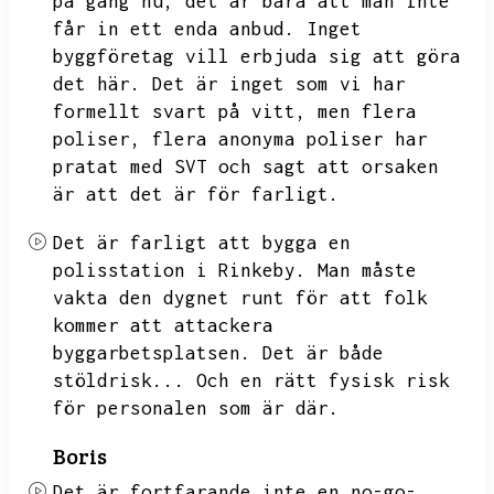
på gång nu,
det är bara att man inte
får in ett enda anbud.
Inget
byggföretag vill erbjuda sig att göra
det här.
Det är inget som vi har
formellt svart på vitt,
men flera
poliser,
flera anonyma poliser har
pratat med SVT och sagt att orsaken
är att det är för farligt.
Det är farligt att bygga en
polisstation i Rinkeby.
Man måste
vakta den dygnet runt för att folk
kommer att attackera
byggarbetsplatsen.
Det är både
stöldrisk...
Och en rätt fysisk risk
för personalen som är där.
Boris
Det är fortfarande inte en no-go-