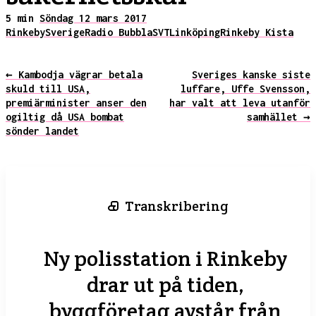
5 min
Söndag 12 mars 2017
Rinkeby
Sverige
Radio Bubbla
SVT
Linköping
Rinkeby Kista
← Kambodja vägrar betala
Sveriges kanske siste
skuld till USA,
luffare, Uffe Svensson,
premiärminister anser den
har valt att leva utanför
ogiltig då USA bombat
samhället →
sönder landet
Transkribering
Ny polisstation i Rinkeby
drar ut på tiden,
byggföretag avstår från