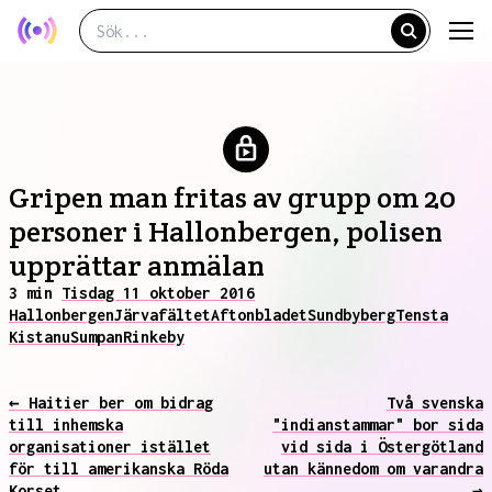
Gripen man fritas av grupp om 20
personer i Hallonbergen, polisen
upprättar anmälan
3 min
Tisdag 11 oktober 2016
Hallonbergen
Järvafältet
Aftonbladet
Sundbyberg
Tensta
Kista
nu
Sumpan
Rinkeby
← Haitier ber om bidrag
Två svenska
till inhemska
"indianstammar" bor sida
organisationer istället
vid sida i Östergötland
för till amerikanska Röda
utan kännedom om varandra
Korset
→