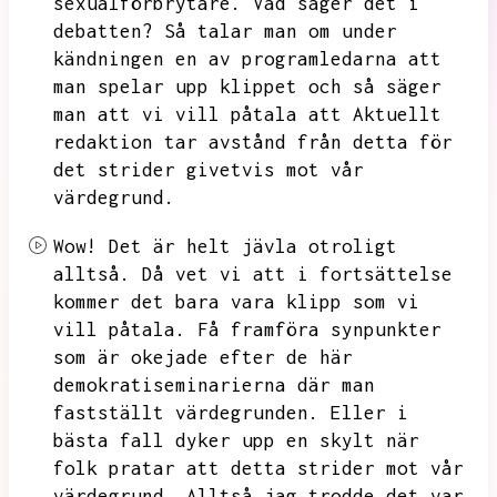
sexualförbrytare.
Vad säger det i
debatten?
Så talar man om under
kändningen en av programledarna att
man spelar upp klippet och så säger
man att vi vill påtala att Aktuellt
redaktion tar avstånd från detta för
det strider givetvis mot vår
värdegrund.
Wow!
Det är helt jävla otroligt
alltså.
Då vet vi att i fortsättelse
kommer det bara vara klipp som vi
vill påtala.
Få framföra synpunkter
som är okejade efter de här
demokratiseminarierna där man
fastställt värdegrunden.
Eller i
bästa fall dyker upp en skylt när
folk pratar att detta strider mot vår
värdegrund.
Alltså jag trodde det var