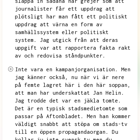
släppa in sådana här grejer som att
journalister får ett uppdrag att
plötsligt har man fått ett politiskt
uppdrag att värna en form av
samhällssystem eller politiskt
system.
Jag utgick från att deras
uppgift var att rapportera fakta rakt
av och redovisa ståndpunkter.
Inte vara en kampanjorganisation.
Men
jag känner också,
nu när vi är nere
på femte lagret här i den här soppan,
att man har underskattat Jan Helin.
Jag trodde det var en jäkla tomte.
Det är en typisk stadsmedietomte som
passar på Aftonbladet.
Men han kommer
väldigt snabbt att stöpa om stads-tv
till en öppen propagandaorgan.
Du
kollar ju inte svensk tv men du