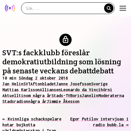
SVT:s fackklubb föreslår
demokratiutbildning som lösning
på senaste veckans debattdebatt
10 min
Söndag 2 oktober 2016
Jan Helin
SVT
Aftonbladet
Janne Josefsson
Sverige
Mattias Karlsson
Alliansen
Leonardo da Vinci
hörni
Aktuellt
inom några år
Stads-TV
Boris
Janelin
Moderaterna
Stadsradion
några år
Jimmie Åkesson
← Kvinnliga schackspelare
Egor Putilov intervjuas i
hotar bojkotta
radio bubb.la →
världsmästerskap i Iran