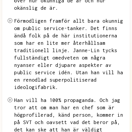
över hur okunniga de är och hur
okänslig de är.
Förmodligen framför allt bara okunnig
om public service-tanker.
Det finns
ändå folk på de här institutionerna
som har en lite mer återhållsam
traditionell linje.
Janne-Lin tycks
fullständigt omedveten om några
nyanser eller djupare aspekter av
public service idén.
Utan han vill ha
en renodlad superpolitiserad
ideologifabrik.
Han vill ha 100% propaganda.
Och jag
tror att om man har en chef som är
högprofilerad,
känd person,
kommer in
på SVT och oavsett vad det beror på,
det kan ske att han är väldigt