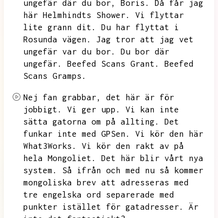
ungefär där du bor,
Boris.
Då får jag
här Helmhindts Shower.
Vi flyttar
lite grann dit.
Du har flyttat i
Rosunda vägen.
Jag tror att jag vet
ungefär var du bor.
Du bor där
ungefär.
Beefed Scans Grant.
Beefed
Scans Gramps.
Nej fan grabbar,
det här är för
jobbigt.
Vi ger upp.
Vi kan inte
sätta gatorna om på allting.
Det
funkar inte med GPSen.
Vi kör den här
What3Works.
Vi kör den rakt av på
hela Mongoliet.
Det här blir vårt nya
system.
Så ifrån och med nu så kommer
mongoliska brev att adresseras med
tre engelska ord separerade med
punkter istället för gatadresser.
Är