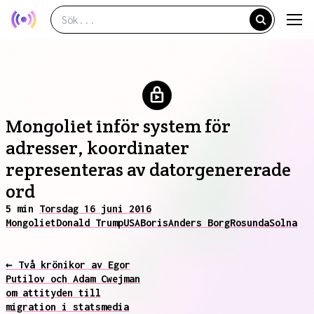
Mongoliet inför system för
adresser, koordinater
representeras av datorgenererade
ord
5 min
Torsdag 16 juni 2016
Mongoliet
Donald Trump
USA
Boris
Anders Borg
Rosunda
Solna
← Två krönikor av Egor
Putilov och Adam Cwejman
om attityden till
migration i statsmedia