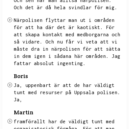
Och sen har man alltså närpolisen.
Och det är då hela svindlar för mig.
Närpolisen flyttar man ut i områden
för att ha där det är kaotiskt.
För
att skapa kontakt med medborgarna och
så vidare.
Och nu får vi veta att vi
måste dra in närpolisen för att sätta
in dem igen i sådana här områden.
Jag
fattar absolut ingenting.
Boris
Ja,
uppenbart är att de har väldigt
tunt med resurser på Uppsala polisen.
Ja,
Martin
framförallt har de väldigt tunt med
organisatorisk förmåga.
För att man