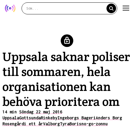
Uppsala saknar poliser
till sommaren, hela
organisationen kan
behöva prioritera om
14 min
Söndag 22 maj 2016
Uppsala
Gottsunda
Rinkeby
Ingeborgs Bageri
Anders Borg
Rosengård
i ett år
Valborg
Tyra
Boris
no-go-zon
nu