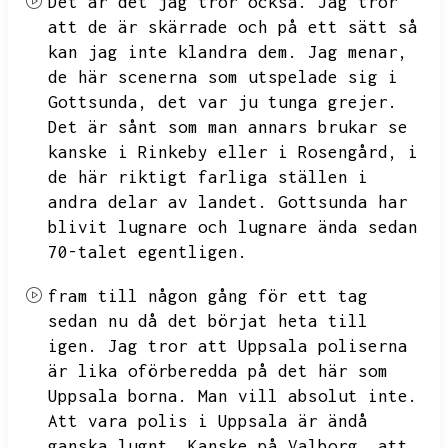
Det är det jag tror också.
Jag tror
att de är skärrade och på ett sätt så
kan jag inte klandra dem.
Jag menar,
de här scenerna som utspelade sig i
Gottsunda,
det var ju tunga grejer.
Det är sånt som man annars brukar se
kanske i Rinkeby eller i Rosengård,
i
de här riktigt farliga ställen i
andra delar av landet.
Gottsunda har
blivit lugnare och lugnare ända sedan
70-talet egentligen.
fram till någon gång för ett tag
sedan nu då det börjat heta till
igen.
Jag tror att Uppsala poliserna
är lika oförberedda på det här som
Uppsala borna.
Man vill absolut inte.
Att vara polis i Uppsala är ändå
ganska lugnt.
Kanske på Valborg,
att