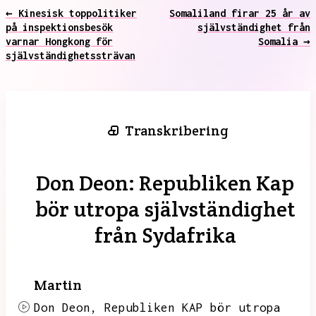
← Kinesisk toppolitiker
Somaliland firar 25 år av
på inspektionsbesök
självständighet från
varnar Hongkong för
Somalia →
självständighetssträvan
Transkribering
Don Deon: Republiken Kap
bör utropa självständighet
från Sydafrika
Martin
Don Deon,
Republiken KAP bör utropa