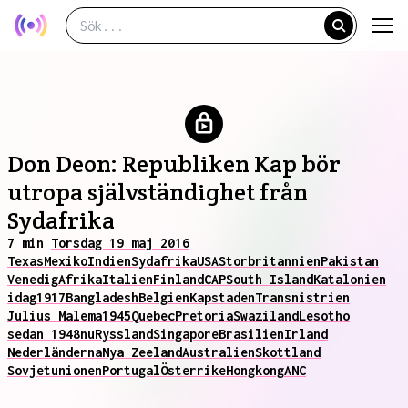
Don Deon: Republiken Kap bör
utropa självständighet från
Sydafrika
7 min
Torsdag 19 maj 2016
Texas
Mexiko
Indien
Sydafrika
USA
Storbritannien
Pakistan
Venedig
Afrika
Italien
Finland
CAP
South Island
Katalonien
idag
1917
Bangladesh
Belgien
Kapstaden
Transnistrien
Julius Malema
1945
Quebec
Pretoria
Swaziland
Lesotho
sedan 1948
nu
Ryssland
Singapore
Brasilien
Irland
Nederländerna
Nya Zeeland
Australien
Skottland
Sovjetunionen
Portugal
Österrike
Hongkong
ANC