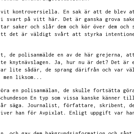
ivit kontroversiella.
En sak är att de blev a
vi svart på vitt här.
Det är ganska grova sak
star saker och slår dem och kör över dem och 
att det är väldigt svårt att styrka intention
et,
de polisanmälde en av de här grejerna,
at
nte knytnävslagen.
Ja,
hur nu är det?
Det är 
var lite sådär,
de sprang därifrån och var vä
,
men liksom...
göra en polisanmälan,
de skulle fortsätta gör
Schundeson
En typ som vissa kanske känner til
får säga.
Journalist,
författare,
skribent,
d
river han för Avpixlat.
Enligt uppgift var ha
en,
och gav dem bakgrundsinformation och sånt