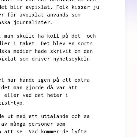
det blir avpixlat.
Folk kissar ju
er för avpixlat används som
nska journalister.
t man skulle ha koll på det.
och
dier i taket.
Det blev en sorts
dska medier hade skrivit om den
pixlat som driver nyhetscykeln
et här hände igen på ett extra
 det man gjorde då var att
,
eller vad det heter i
zist-typ.
de ut med ett uttalande och sa
 av många personer som
å att se.
Vad kommer de lyfta