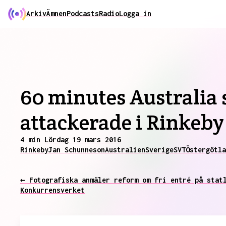
Arkiv
Ämnen
Podcasts
Radio
Logga in
60 minutes Australia 
attackerade i Rinkeby
4 min
Lördag 19 mars 2016
Rinkeby
Jan Schunneson
Australien
Sverige
SVT
Östergötla
← Fotografiska anmäler reform om fri entré på stat
Konkurrensverket