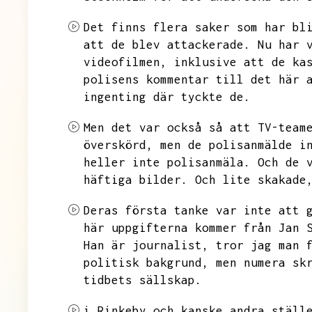
Det finns flera saker som har bl
att de blev attackerade.
Nu har 
videofilmen,
inklusive att de ka
polisens kommentar till det här 
ingenting där tyckte de.
Men det var också så att TV-team
överskörd,
men de polisanmälde i
heller inte polisanmäla.
Och de 
häftiga bilder.
Och lite skakade
Deras första tanke var inte att 
här uppgifterna kommer från Jan 
Han är journalist,
tror jag man 
politisk bakgrund,
men numera sk
tidbets sällskap.
i Rinkeby och kanske andra ställ