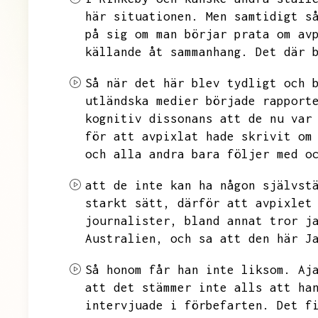
här situationen.
Men samtidigt s
på sig om man börjar prata om av
källande åt sammanhang.
Det där 
Så när det här blev tydligt och 
utländska medier började rapport
kognitiv dissonans att de nu var
för att avpixlat hade skrivit om
och alla andra bara följer med o
att de inte kan ha någon självst
starkt sätt,
därför att avpixlet
journalister,
bland annat tror j
Australien,
och sa att den här J
Så honom får han inte liksom.
Aj
att det stämmer inte alls att ha
intervjuade i förbefarten.
Det f