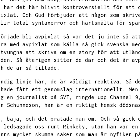
å har det här blivit kontroversiellt för att 
pixlat.
Och Gud förbjuder att någon som skriv
blir total syntaxerror och härtsmälta för spa
började bli avpixlat så var det ju inte så at
era med avpixlat som källa så gick svenska me
 tvungna att skriva om en story för att utlän
 den.
Så återigen sitter de där och det är av
ch de är så tiltade.
ändig linje här,
de är väldigt reaktiva.
Så d
 hade fått ett genomslag internationellt.
Men
ag en journalist på SVT,
ringde upp Channel 9
an Schunneson,
han är en riktigt hemsk dödsna
a,
baja,
och det pratade man om.
Och så gick 
n ledsagade oss runt Rinkeby,
utan han var en
inns mycket skumma saker som man är nyfiken p