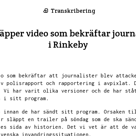
Transkribering
läpper video som bekräftar journa
i Rinkeby
eo som bekräftar att journalister blev attack
av polisrapport och rapportering i avpixlat.
.
Vi har varit olika versioner och de har stå
a i sitt program.
p innan de har sändt sitt program.
Orsaken ti
ar släppt en trailer på söndag som de ska sän
tes sida av historien.
Det vi vet är att de v
svenska invandringssituationen.