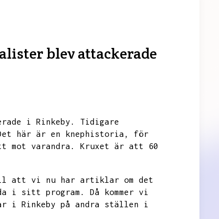
lister blev attackerade
erade i Rinkeby.
Tidigare
Det här är en knephistoria,
för
tt mot varandra.
Kruxet är att 60
ll att vi nu har artiklar om det
da i sitt program.
Då kommer vi
ar i Rinkeby på andra ställen i