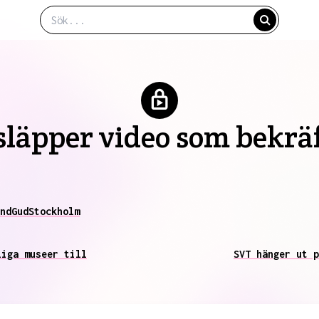
släpper video som bekräf
nd
Gud
Stockholm
liga museer till
SVT hänger ut p