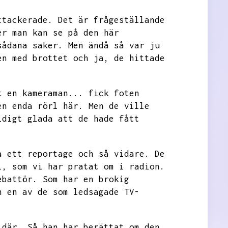
ttackerade.
Det är frågeställande
er man kan se på den här
sådana saker.
Men ändå så var ju
en med brottet och ja,
de hittade
t en kameraman...
fick foten
en enda rörl här.
Men de ville
ldigt glada att de hade fått
a ett reportage och så vidare.
De
l,
som vi har pratat om i radion.
ebattör.
Som har en brokig
n en av de som ledsagade TV-
 där.
Så han har berättat om den