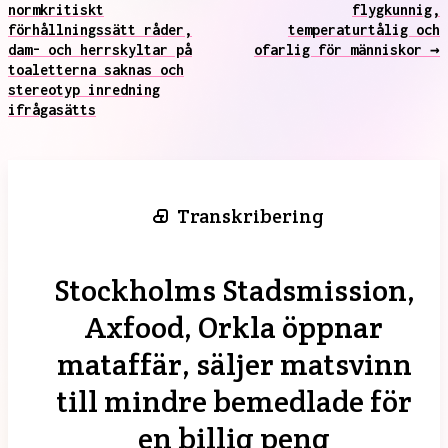
normkritiskt
flygkunnig,
förhållningssätt råder,
temperaturtålig och
dam- och herrskyltar på
ofarlig för människor →
toaletterna saknas och
stereotyp inredning
ifrågasätts
Transkribering
Stockholms Stadsmission,
Axfood, Orkla öppnar
mataffär, säljer matsvinn
till mindre bemedlade för
en billig peng