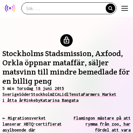
Stockholms Stadsmission, Axfood,
Orkla öppnar mataffär, säljer
matsvinn till mindre bemedlade för
en billig peng
5 min
Torsdag 18 juni 2015
Sverige
Söder
Stockholm
ICA
Lidl
Tensta
Farmers Market
i åtta år
Rinkeby
Katarina Bangata
← Migrationsverket
Flamingon mästare på att
lanserar HBTQ-certifierat
rymma från zoo, har
asylboende där
fördel att vara