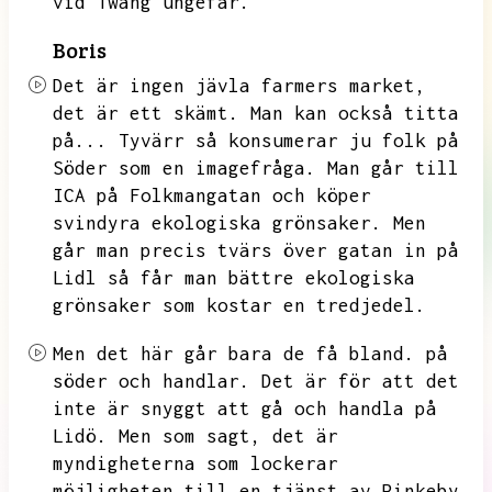
vid Twang ungefär.
Boris
Det är ingen jävla farmers market,
det är ett skämt.
Man kan också titta
på...
Tyvärr så konsumerar ju folk på
Söder som en imagefråga.
Man går till
ICA på Folkmangatan och köper
svindyra ekologiska grönsaker.
Men
går man precis tvärs över gatan in på
Lidl så får man bättre ekologiska
grönsaker som kostar en tredjedel.
Men det här går bara de få bland.
på
söder och handlar.
Det är för att det
inte är snyggt att gå och handla på
Lidö.
Men som sagt,
det är
myndigheterna som lockerar
möjligheten till en tjänst av Rinkeby