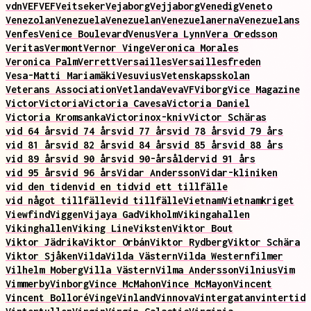
vdn
VEF
VEF
Veitseker
Vejaborg
Vejjaborg
Venedig
Veneto
Venezolan
Venezuela
Venezuelan
Venezuelanerna
Venezuelans
Venfes
Venice Boulevard
Venus
Vera Lynn
Vera Oredsson
Veritas
Vermont
Vernor Vinge
Veronica Morales
Veronica Palm
Verrett
Versailles
Versaillesfreden
Vesa-Matti Mariamäki
Vesuvius
Vetenskapsskolan
Veterans Association
Vetlanda
Veva
VF
Viborg
Vice Magazine
Victor
Victoria
Victoria Cavesa
Victoria Daniel
Victoria Kromsanka
Victorinox-kniv
Victor Schäras
vid 64 års
vid 74 års
vid 77 års
vid 78 års
vid 79 års
vid 81 års
vid 82 års
vid 84 års
vid 85 års
vid 88 års
vid 89 års
vid 90 års
vid 90-årsålder
vid 91 års
vid 95 års
vid 96 års
Vidar Andersson
Vidar-kliniken
vid den tiden
vid en tid
vid ett tillfälle
vid något tillfälle
vid tillfälle
Vietnam
Vietnamkriget
Viewfind
Viggen
Vijaya Gad
Vikholm
Vikingahallen
Vikinghallen
Viking Line
Viksten
Viktor Bout
Viktor Jädrika
Viktor Orbán
Viktor Rydberg
Viktor Schära
Viktor Sjåken
Vilda
Vilda Västern
Vilda Westernfilmer
Vilhelm Moberg
Villa Västern
Vilma Andersson
Vilnius
Vim
Vimmerby
Vinborg
Vince McMahon
Vince McMayon
Vincent
Vincent Bolloré
Vinge
Vinland
Vinnova
Vintergatan
vintertid