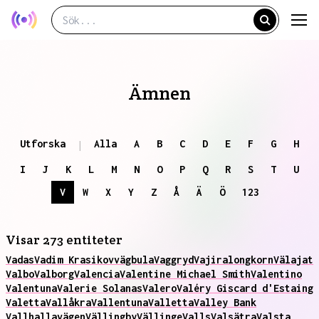
Ämnen
Utforska
Alla
A
B
C
D
E
F
G
H
|
I
J
K
L
M
N
O
P
Q
R
S
T
U
V
W
X
Y
Z
Å
Ä
Ö
123
Visar 273 entiteter
Vadas
Vadim Krasikov
vägbula
Vaggryd
Vajiralongkorn
Välajat
Valbo
Valborg
Valencia
Valentine Michael Smith
Valentino
Valentuna
Valerie Solanas
Valero
Valéry Giscard d'Estaing
Valetta
Vallåkra
Vallentuna
Valletta
Valley Bank
Vallhallavägen
Vällingby
Vällinge
Valls
Valsätra
Valsta