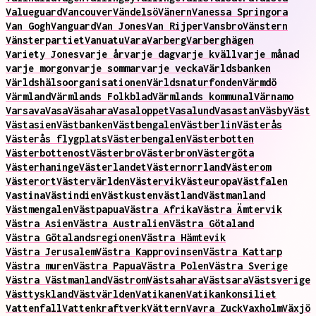
Valueguard
Vancouver
Vändelsö
Vänern
Vanessa Springora
Van Gogh
Vanguard
Van Jones
Van Rijper
Vansbro
Vänstern
Vänsterpartiet
Vanuatu
Vara
Varberg
Varberghägen
Variety Jones
varje år
varje dag
varje kväll
varje månad
varje morgon
varje sommar
varje vecka
Världsbanken
Världshälsoorganisationen
Världsnaturfonden
Värmdö
Värmland
Värmlands Folkblad
Värmlands kommunal
Värnamo
Varsava
Vasa
Väsahara
Vasaloppet
Vasalund
Vasastan
Väsby
Väst
Västasien
Västbanken
Västbengalen
Västberlin
Västerås
Västerås flygplats
Västerbengalen
Västerbotten
Västerbottenost
Västerbro
Västerbron
Västergöta
Västerhaninge
Västerlandet
Västernorrland
Västerom
Västerort
Västervärlden
Västervik
Västeuropa
Västfalen
Vastina
Västindien
Västkusten
västland
Västmanland
Västmengalen
Västpapua
Västra Afrika
Västra Ämtervik
Västra Asien
Västra Australien
Västra Götaland
Västra Götalandsregionen
Västra Hämtevik
Västra Jerusalem
Västra Kapprovinsen
Västra Kattarp
Västra muren
Västra Papua
Västra Polen
Västra Sverige
Västra Västmanland
Västrom
Västsahara
Västsara
Västsverige
Västtyskland
Västvärlden
Vatikanen
Vatikankonsiliet
Vattenfall
Vattenkraftverk
Vättern
Vavra Zuck
Vaxholm
Växjö