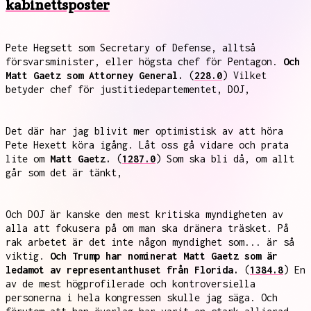
kabinettsposter
Pete Hegsett som Secretary of Defense, alltså
försvarsminister, eller högsta chef för Pentagon.
Och
Matt Gaetz som Attorney General.
(
228.0
) Vilket
betyder chef för justitiedepartementet, DOJ,
Det där har jag blivit mer optimistisk av att höra
Pete Hexett köra igång. Låt oss gå vidare och prata
lite om
Matt Gaetz.
(
1287.0
) Som ska bli då, om allt
går som det är tänkt,
Och DOJ är kanske den mest kritiska myndigheten av
alla att fokusera på om man ska dränera träsket. På
rak arbetet är det inte någon myndighet som... är så
viktig.
Och Trump har nominerat Matt Gaetz som är
ledamot av representanthuset från Florida.
(
1384.8
) En
av de mest högprofilerade och kontroversiella
personerna i hela kongressen skulle jag säga. Och