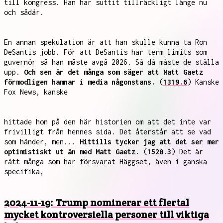
till kongress. Han har suttit tillräckligt länge nu
och sådär.
En annan spekulation är att han skulle kunna ta Ron
DeSantis jobb. För att DeSantis har term limits som
guvernör så han måste avgå 2026. Så då måste de ställa
upp.
Och sen är det många som säger att Matt Gaetz
förmodligen hamnar i media någonstans.
(
1319.6
) Kanske
Fox News, kanske
hittade hon på den här historien om att det inte var
frivilligt från hennes sida. Det återstår att se vad
som händer, men...
Hittills tycker jag att det ser mer
optimistiskt ut än med Matt Gaetz.
(
1520.3
) Det är
rätt många som har försvarat Häggset, även i ganska
specifika,
2024-11-19: Trump nominerar ett flertal
mycket kontroversiella personer till viktiga