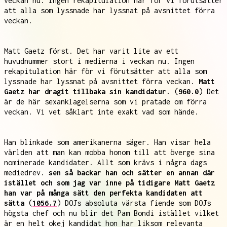
veckan nu. Ingen rekapitulation här för vi förutsätter
att alla som lyssnade har lyssnat på avsnittet förra
veckan.
Matt Gaetz först. Det har varit lite av ett
huvudnummer stort i medierna i veckan nu. Ingen
rekapitulation här för vi förutsätter att alla som
lyssnade har lyssnat på avsnittet förra veckan.
Matt
Gaetz har dragit tillbaka sin kandidatur.
(
960.0
) Det
är de här sexanklagelserna som vi pratade om förra
veckan. Vi vet såklart inte exakt vad som hände.
Han blinkade som amerikanerna säger. Han visar hela
världen att man kan mobba honom till att överge sina
nominerade kandidater. Allt som krävs i några dags
mediedrev.
sen så backar han och sätter en annan där
istället och som jag var inne på tidigare Matt Gaetz
han var på många sätt den perfekta kandidaten att
sätta
(
1056.7
) DOJs absoluta värsta fiende som DOJs
högsta chef och nu blir det Pam Bondi istället vilket
är en helt okej kandidat hon har liksom relevanta