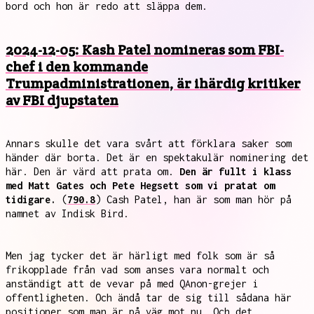
bord och hon är redo att släppa dem.
2024-12-05: Kash Patel nomineras som FBI-
chef i den kommande
Trumpadministrationen, är ihärdig kritiker
av FBI djupstaten
Annars skulle det vara svårt att förklara saker som
händer där borta. Det är en spektakulär nominering det
här. Den är värd att prata om.
Den är fullt i klass
med Matt Gates och Pete Hegsett som vi pratat om
tidigare.
(
790.8
) Cash Patel, han är som man hör på
namnet av Indisk Bird.
Men jag tycker det är härligt med folk som är så
frikopplade från vad som anses vara normalt och
anständigt att de vevar på med QAnon-grejer i
offentligheten. Och ändå tar de sig till sådana här
positioner som man är på väg mot nu. Och det