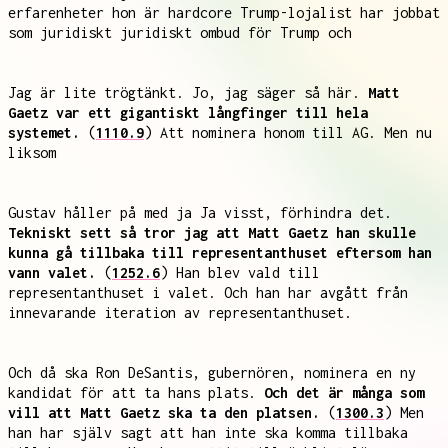
erfarenheter hon är hardcore Trump-lojalist har jobbat
som juridiskt juridiskt ombud för Trump och
Jag är lite trögtänkt. Jo, jag säger så här.
Matt
Gaetz var ett gigantiskt långfinger till hela
systemet.
(
1110.9
) Att nominera honom till AG. Men nu
liksom
Gustav håller på med ja Ja visst, förhindra det.
Tekniskt sett så tror jag att Matt Gaetz han skulle
kunna gå tillbaka till representanthuset eftersom han
vann valet.
(
1252.6
) Han blev vald till
representanthuset i valet. Och han har avgått från
innevarande iteration av representanthuset.
Och då ska Ron DeSantis, gubernören, nominera en ny
kandidat för att ta hans plats.
Och det är många som
vill att Matt Gaetz ska ta den platsen.
(
1300.3
) Men
han har själv sagt att han inte ska komma tillbaka