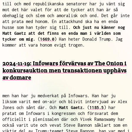
till och med republikanska senatorer har ju vänt sig
mot det här valet för att de tycker att han är så
obehaglig och slem och amoralisk och ond. Det går inte
att prata med honom. En attackhund ska ha en enda
husse som han tyder sig till.
Och just nu känner nog
Matt Gaetz att det finns en enda man i världen som
tycker om mig.
(
1669.0
) Han heter Donald Trump. Jag
kommer att vara honom evigt trogen.
2024-11-19: Infowars förvärvas av The Onion i
konkursauktion men transaktionen upphävs
av domare
men han har ju medverkat på Infowars. Han har ju
liksom varit med on-air och blivit intervjuad av Alex
Jones och sånt där. Och
Matt Gaetz.
(
1185.5
) har
pratat om Infowars i kongressen och försvarat dem
officiellt i plenissalen där och Vivek Ramaswamy har
också varit ute och vevat Steve Bannon såklart som en
viktig del av Trump-teamet Steve Bannon, han var med i