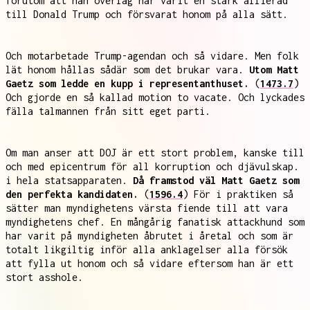
förutom att han överlag har varit en stark allierad
till Donald Trump och försvarat honom på alla sätt.
Och motarbetade Trump-agendan och så vidare. Men folk
lät honom hållas sådär som det brukar vara.
Utom Matt
Gaetz som ledde en kupp i representanthuset.
(
1473.7
)
Och gjorde en så kallad motion to vacate. Och lyckades
fälla talmannen från sitt eget parti.
Om man anser att DOJ är ett stort problem, kanske till
och med epicentrum för all korruption och djävulskap.
i hela statsapparaten.
Då framstod väl Matt Gaetz som
den perfekta kandidaten.
(
1596.4
) För i praktiken så
sätter man myndighetens värsta fiende till att vara
myndighetens chef. En mångårig fanatisk attackhund som
har varit på myndigheten åbrutet i åretal och som är
totalt likgiltig inför alla anklagelser alla försök
att fylla ut honom och så vidare eftersom han är ett
stort asshole.