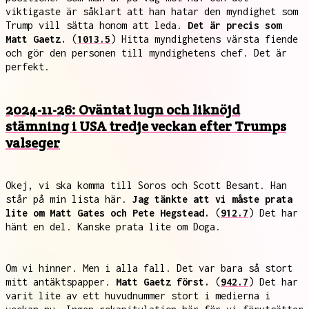
viktigaste är såklart att han hatar den myndighet som
Trump vill sätta honom att leda.
Det är precis som
Matt Gaetz.
(
1013.5
) Hitta myndighetens värsta fiende
och gör den personen till myndighetens chef. Det är
perfekt.
2024-11-26: Oväntat lugn och liknöjd
stämning i USA tredje veckan efter Trumps
valseger
Okej, vi ska komma till Soros och Scott Besant. Han
står på min lista här.
Jag tänkte att vi måste prata
lite om Matt Gates och Pete Hegstead.
(
912.7
) Det har
hänt en del. Kanske prata lite om Doga.
Om vi hinner. Men i alla fall. Det var bara så stort
mitt antäktspapper.
Matt Gaetz först.
(
942.7
) Det har
varit lite av ett huvudnummer stort i medierna i