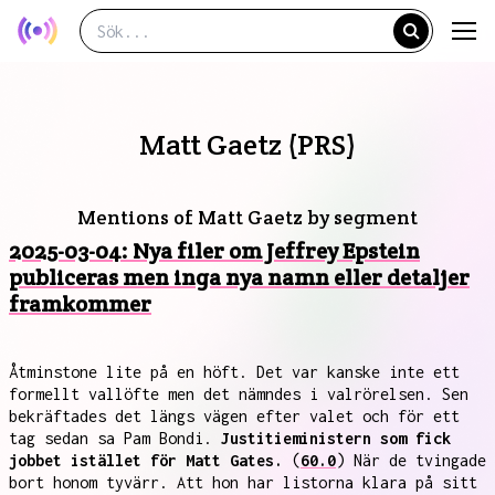
Matt Gaetz (PRS)
Mentions of Matt Gaetz by segment
2025-03-04: Nya filer om Jeffrey Epstein
publiceras men inga nya namn eller detaljer
framkommer
Åtminstone lite på en höft. Det var kanske inte ett
formellt vallöfte men det nämndes i valrörelsen. Sen
bekräftades det längs vägen efter valet och för ett
tag sedan sa Pam Bondi.
Justitieministern som fick
jobbet istället för Matt Gates.
(
60.0
) När de tvingade
bort honom tyvärr. Att hon har listorna klara på sitt